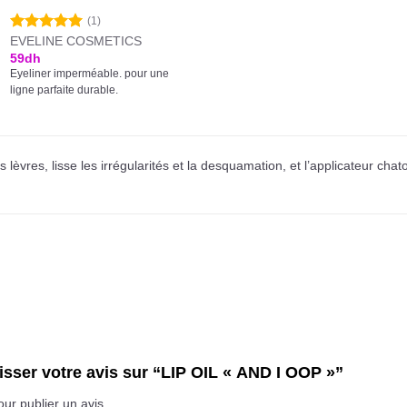
(1)
EVELINE COSMETICS
Note
5.00
sur 5
59
dh
Eyeliner imperméable. pour une
ligne parfaite durable.
 lèvres, lisse les irrégularités et la desquamation, et l’applicateur chat
aisser votre avis sur “LIP OIL « AND I OOP »”
ur publier un avis.