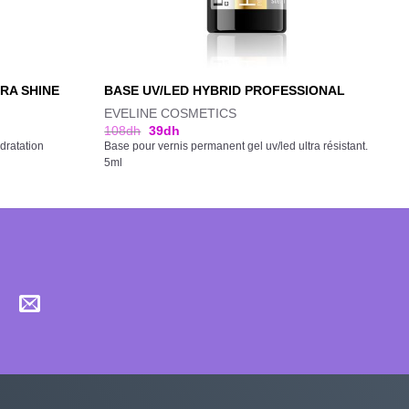
RA SHINE
BASE UV/LED HYBRID PROFESSIONAL
EVELINE COSMETICS
108
dh
39
dh
dratation
Base pour vernis permanent gel uv/led ultra résistant.
5ml