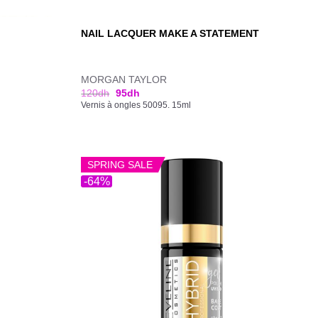
NAIL LACQUER MAKE A STATEMENT
MORGAN TAYLOR
120
dh
95
dh
Vernis à ongles 50095. 15ml
SPRING SALE
-64%