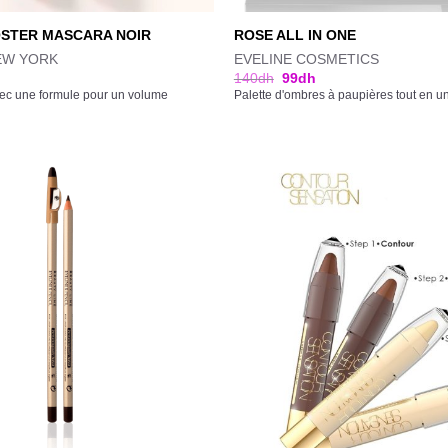
STER MASCARA NOIR
ROSE ALL IN ONE
EW YORK
EVELINE COSMETICS
140
dh
99
dh
ec une formule pour un volume
Palette d'ombres à paupières tout en u