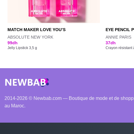
MATCH MAKER LOVE YOU’S
EYE PENCIL 
ABSOLUTE NEW YORK
ANNIE PARIS
99
dh
37
dh
Jelly Lipstick 3,5 g
Crayon résistant 
2014-2026 © Newbab.com — Boutique de mode et de shopping
au Maroc.