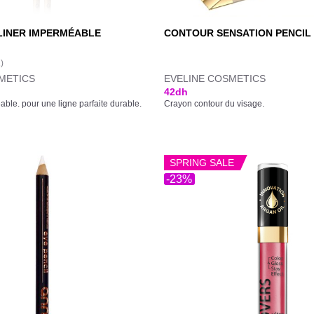
LINER IMPERMÉABLE
CONTOUR SENSATION PENCIL
1)
METICS
EVELINE COSMETICS
42
dh
ble. pour une ligne parfaite durable.
Crayon contour du visage.
SPRING SALE
-23%