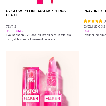
UV GLOW EYELINER&STAMP 01 ROSE
CRAYON EYE
HEART
(
7DAYS
EVELINE COS
Note
5.00
sur 5
95
dh
76
dh
59
dh
Eyeliner néon UV Rose, qui produisent un effet fluo
Eyeliner imperméa
incroyable sous la lumière ultraviolette!