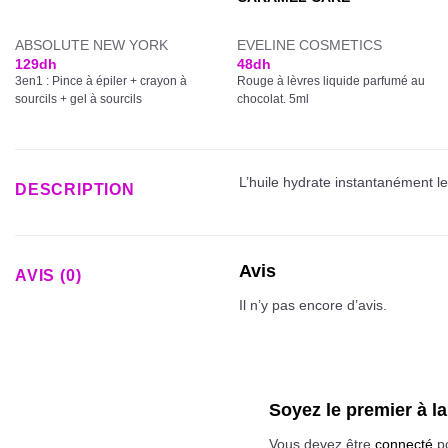
ABSOLUTE NEW YORK
EVELINE COSMETICS
129
dh
48
dh
3en1 : Pince à épiler + crayon à
Rouge à lèvres liquide parfumé au
sourcils + gel à sourcils
chocolat. 5ml
L’huile hydrate instantanément les
DESCRIPTION
Avis
AVIS (0)
Il n’y pas encore d’avis.
Soyez le premier à l
Vous devez être
connecté
po