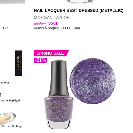
NAIL LACQUER BEST DRESSED (METALLIC)
MORGAN TAYLOR
120
dh
95
dh
n. 12g
Vernis à ongles 50033. 15ml
SPRING SALE
-21%