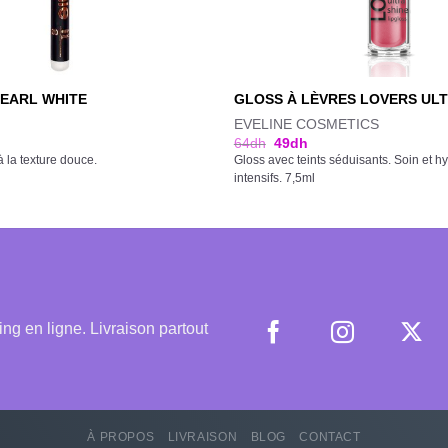
PEARL WHITE
GLOSS À LÈVRES LOVERS ULT
EVELINE COSMETICS
64
dh
49
dh
à la texture douce.
Gloss avec teints séduisants. Soin et hy
intensifs. 7,5ml
 en ligne. Livraison partout
À PROPOS
LIVRAISON
BLOG
CONTACT