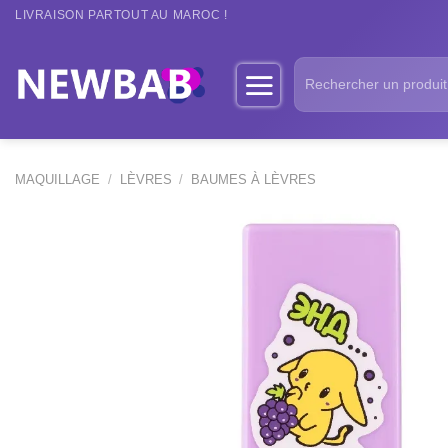
Passer
LIVRAISON PARTOUT AU MAROC !
au
contenu
Recherche
pour :
MAQUILLAGE
/
LÈVRES
/
BAUMES À LÈVRES