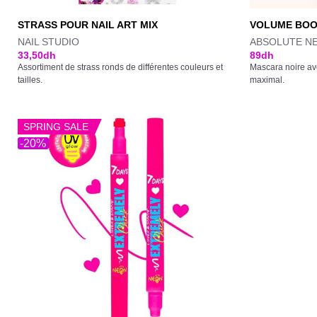
STRASS POUR NAIL ART MIX
VOLUME BOO
NAIL STUDIO
ABSOLUTE N
33,50
dh
89
dh
Assortiment de strass ronds de différentes couleurs et
Mascara noire av
tailles.
maximal.
SPRING SALE
-20%