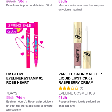
165
dh
50
dh
89
dh
4.00
sur
Base lissante pour fond de teint. 30ml
Mascara noire avec une formule pour
5
un volume maximal.
SPRING SALE
-20%
UV GLOW
VARIETE SATIN MATT LIP
EYELINER&STAMP 01
LIQUID LIPSTICK 02
ROSE HEART
RASPBERRY CREAM
(1)
7DAYS
EVELINE COSMETICS
Note
95
dh
76
dh
48
dh
3.00
Eyeliner néon UV Rose, qui produisent
Rouge à lèvres liquide parfumé au
sur 5
un effet fluo incroyable sous la lumière
chocolat. 5ml
ultraviolette!