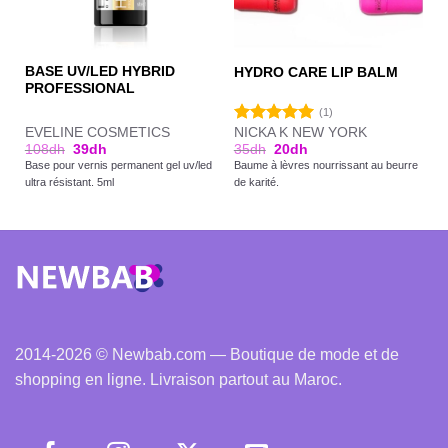
BASE UV/LED HYBRID
HYDRO CARE LIP BALM
PROFESSIONAL
(1)
EVELINE COSMETICS
NICKA K NEW YORK
Note
5.00
108
dh
39
dh
35
dh
20
dh
sur 5
Base pour vernis permanent gel uv/led
Baume à lèvres nourrissant au beurre
ultra résistant. 5ml
de karité.
2014-2026 © Newbab.com — Boutique de mode et de
shopping en ligne. Livraison partout au Maroc.