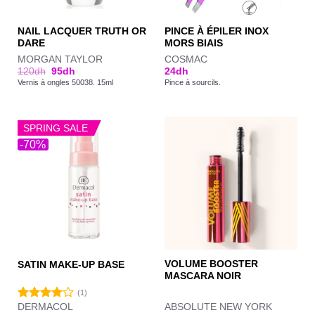
NAIL LACQUER TRUTH OR
PINCE À ÉPILER INOX
DARE
MORS BIAIS
MORGAN TAYLOR
COSMAC
120
dh
95
dh
24
dh
Vernis à ongles 50038. 15ml
Pince à sourcils.
SPRING SALE
-70%
VOLUME BOOSTER
SATIN MAKE-UP BASE
MASCARA NOIR
(1)
DERMACOL
ABSOLUTE NEW YORK
Note