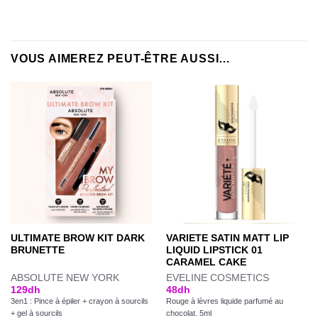
VOUS AIMEREZ PEUT-ÊTRE AUSSI…
ULTIMATE BROW KIT DARK
VARIETE SATIN MATT LIP
BRUNETTE
LIQUID LIPSTICK 01
CARAMEL CAKE
ABSOLUTE NEW YORK
EVELINE COSMETICS
129
dh
48
dh
3en1 : Pince à épiler + crayon à sourcils
Rouge à lèvres liquide parfumé au
+ gel à sourcils
chocolat. 5ml