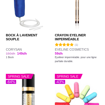
BOCK À LAVEMENT
CRAYON EYELINER
SOUPLE
IMPERMÉABLE
(1)
CORYSAN
EVELINE COSMETICS
Note
5.00
150
dh
149
dh
59
dh
sur 5
1 Bock
Eyeliner imperméable. pour une ligne
parfaite durable.
SPRING SALE
SPRING SALE
-64%
-43%