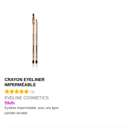
CRAYON EYELINER
IMPERMÉABLE
(1)
EVELINE COSMETICS
Note
5.00
59
dh
sur 5
Eyeliner imperméable. pour une ligne
parfaite durable.