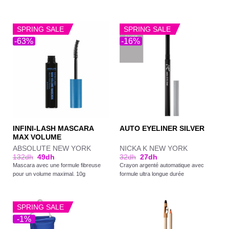
SPRING SALE
SPRING SALE
-63%
-16%
INFINI-LASH MASCARA
AUTO EYELINER SILVER
MAX VOLUME
ABSOLUTE NEW YORK
NICKA K NEW YORK
132
dh
49
dh
32
dh
27
dh
Mascara avec une formule fibreuse
Crayon argenté automatique avec
pour un volume maximal. 10g
formule ultra longue durée
SPRING SALE
-1%