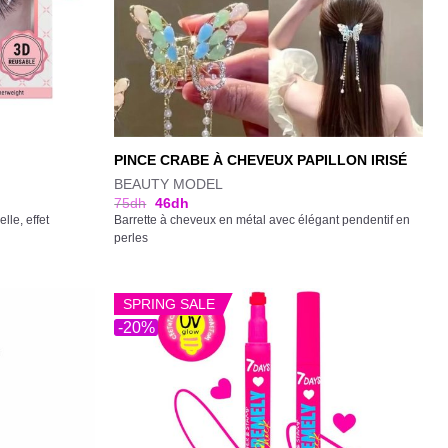
PINCE CRABE À CHEVEUX PAPILLON IRISÉ
BEAUTY MODEL
75
dh
46
dh
lle, effet
Barrette à cheveux en métal avec élégant pendentif en
perles
SPRING SALE
-20%