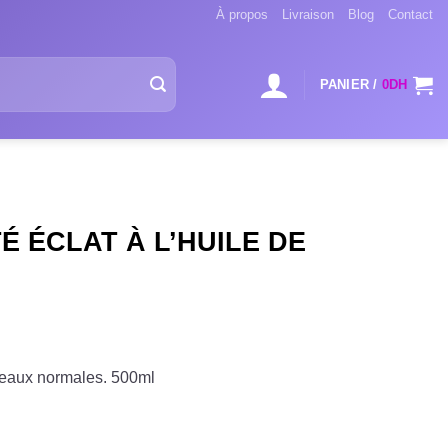
À propos
Livraison
Blog
Contact
PANIER /
0
DH
É ÉCLAT À L’HUILE DE
 peaux normales. 500ml