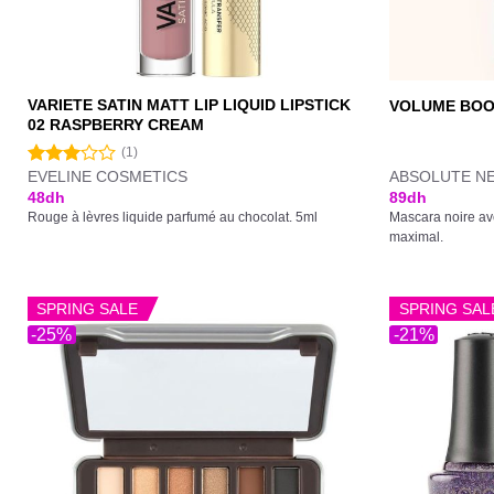
VARIETE SATIN MATT LIP LIQUID LIPSTICK
VOLUME BOO
02 RASPBERRY CREAM
(1)
EVELINE COSMETICS
ABSOLUTE N
Note
3.00
48
dh
89
dh
sur 5
Rouge à lèvres liquide parfumé au chocolat. 5ml
Mascara noire av
maximal.
SPRING SALE
SPRING SAL
-25%
-21%