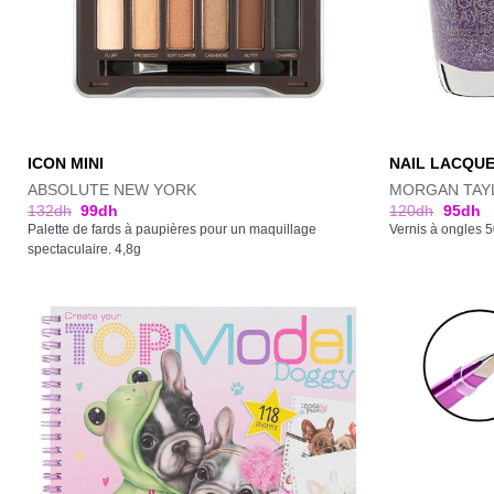
ICON MINI
NAIL LACQU
ABSOLUTE NEW YORK
MORGAN TAY
132
dh
99
dh
120
dh
95
dh
Palette de fards à paupières pour un maquillage
Vernis à ongles 
spectaculaire. 4,8g