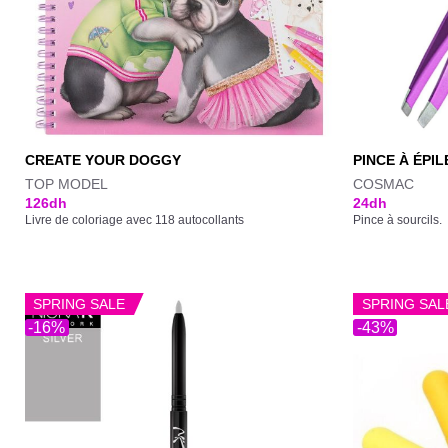
CREATE YOUR DOGGY
PINCE À ÉPIL
TOP MODEL
COSMAC
126
dh
24
dh
Livre de coloriage avec 118 autocollants
Pince à sourcils.
SPRING SALE
SPRING SAL
-16%
-43%