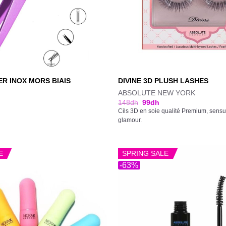
ER INOX MORS BIAIS
DIVINE 3D PLUSH LASHES
ABSOLUTE NEW YORK
148
dh
99
dh
Cils 3D en soie qualité Premium, sensue
glamour.
E
SPRING SALE
-63%