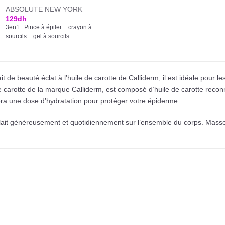
ABSOLUTE NEW YORK
129
dh
3en1 : Pince à épiler + crayon à
sourcils + gel à sourcils
it de beauté éclat à l’huile de carotte de Calliderm, il est idéale pour l
 de carotte de la marque Calliderm, est composé d’huile de carotte reconn
era une dose d’hydratation pour protéger votre épiderme.
 le lait généreusement et quotidiennement sur l’ensemble du corps. Mass