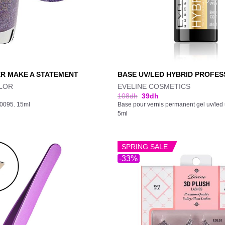
ER MAKE A STATEMENT
BASE UV/LED HYBRID PROFES
LOR
EVELINE COSMETICS
108
dh
39
dh
50095. 15ml
Base pour vernis permanent gel uv/led ul
5ml
SPRING SALE
-33%