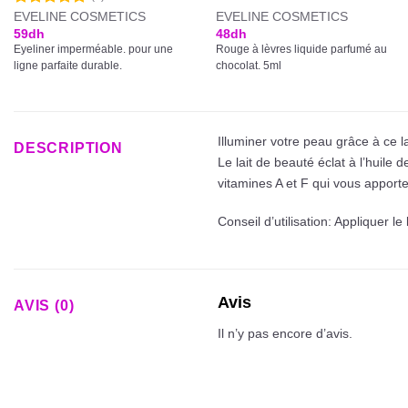
EVELINE COSMETICS
EVELINE COSMETICS
Note
5.00
sur 5
59
dh
48
dh
Eyeliner imperméable. pour une
Rouge à lèvres liquide parfumé au
ligne parfaite durable.
chocolat. 5ml
Illuminer votre peau grâce à ce la
DESCRIPTION
Le lait de beauté éclat à l’huile
vitamines A et F qui vous apport
Conseil d’utilisation: Appliquer
Avis
AVIS (0)
Il n’y pas encore d’avis.