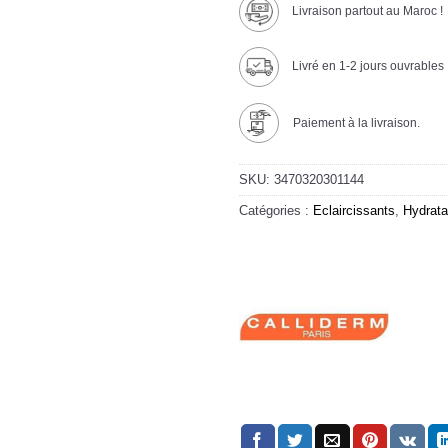
Livraison partout au Maroc !
Livré en 1-2 jours ouvrables
Paiement à la livraison.
SKU:
3470320301144
Catégories :
Eclaircissants
,
Hydrata