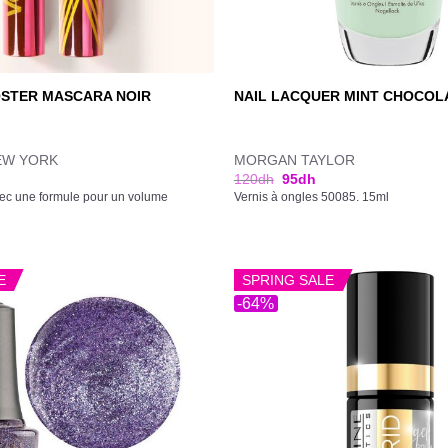
STER MASCARA NOIR
NAIL LACQUER MINT CHOCOLA
EW YORK
MORGAN TAYLOR
120
dh
95
dh
ec une formule pour un volume
Vernis à ongles 50085. 15ml
E
SPRING SALE
-64%