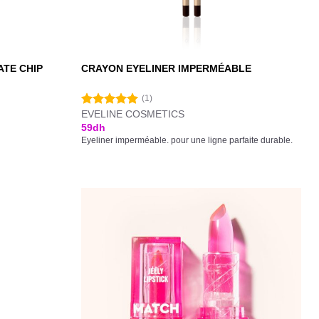
TE CHIP
CRAYON EYELINER IMPERMÉABLE
(1)
EVELINE COSMETICS
Note
5.00
sur 5
59
dh
Eyeliner imperméable. pour une ligne parfaite durable.