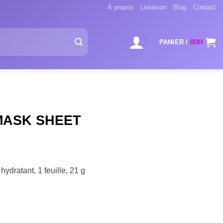
À propos
Livraison
Blog
Contact
PANIER /
0
DH
MASK SHEET
ydratant, 1 feuille, 21 g