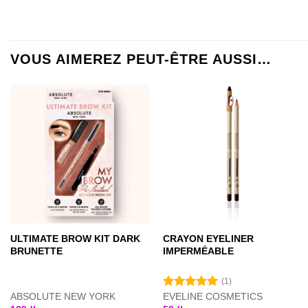
VOUS AIMEREZ PEUT-ÊTRE AUSSI…
ULTIMATE BROW KIT DARK
CRAYON EYELINER
BRUNETTE
IMPERMÉABLE
(1)
ABSOLUTE NEW YORK
EVELINE COSMETICS
Note
5.00
sur 5