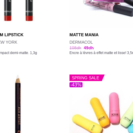
M LIPSTICK
MATTE MANIA
EW YORK
DERMACOL
108
dh
49
dh
mpact demi-matte. 1,3g
Encre à lèvres à effet matte et lisse! 3,5
SPRING SALE
-43%