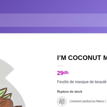
I’M COCONUT 
29
dh
Feuille de masque de beauté h
Rupture de stock
Livraison partout au Maroc !