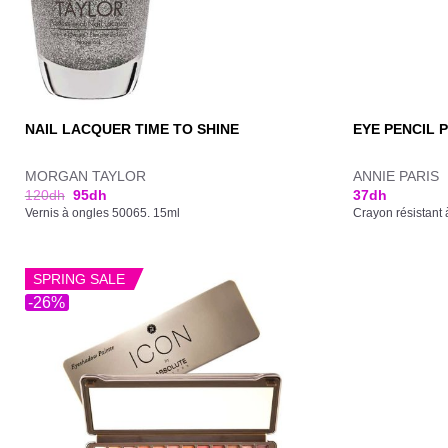
NAIL LACQUER TIME TO SHINE
EYE PENCIL 
MORGAN TAYLOR
ANNIE PARIS
120
dh
95
dh
37
dh
Vernis à ongles 50065. 15ml
Crayon résistant 
SPRING SALE
-26%