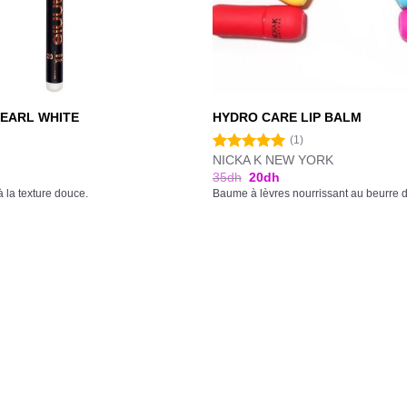
PEARL WHITE
HYDRO CARE LIP BALM
(1)
NICKA K NEW YORK
Note
5.00
sur 5
35
dh
20
dh
à la texture douce.
Baume à lèvres nourrissant au beurre de