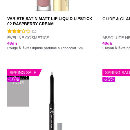
VARIETE SATIN MATT LIP LIQUID LIPSTICK
GLIDE & GLA
02 RASPBERRY CREAM
(1)
EVELINE COSMETICS
ABSOLUTE N
Note
3.00
48
dh
49
dh
sur 5
Rouge à lèvres liquide parfumé au chocolat. 5ml
Crayon à lèvre po
SPRING SALE
SPRING SAL
-16%
-25%