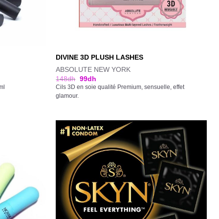
DIVINE 3D PLUSH LASHES
ABSOLUTE NEW YORK
148
dh
99
dh
ml
Cils 3D en soie qualité Premium, sensuelle, effet
glamour.