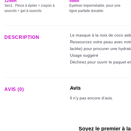
129
dh
59
dh
3en1 : Pince à épiler + crayon à
Eyeliner imperméable. pour une
sourcils + gel à sourcils
ligne parfaite durable.
Le masque à la noix de coco aid
DESCRIPTION
Ressourcez votre peau avec notre 
lactée) pour procurer une hydrat
Usage suggéré
Déchirez pour ouvrir le paquet et
Avis
AVIS (0)
Il n’y pas encore d’avis.
Soyez le premier à l