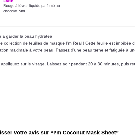
48
dh
Rouge à lèvres liquide parfumé au
chocolat. 5ml
e à garder la peau hydratée
collection de feuilles de masque I’m Real ! Cette feuille est imbibée d
ation maximale à votre peau. Passez d’une peau terne et fatiguée à u
 appliquez sur le visage. Laissez agir pendant 20 à 30 minutes, puis re
aisser votre avis sur “I’m Coconut Mask Sheet”