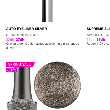
AUTO EYELINER SILVER
SUPREME SLI
NICKA K NEW YORK
ABSOLUTE N
32
dh
27
dh
92
dh
69
dh
Crayon argenté automatique avec formule ultra longue
Rouge à lèvre co
durée
SPRING SALE
-21%