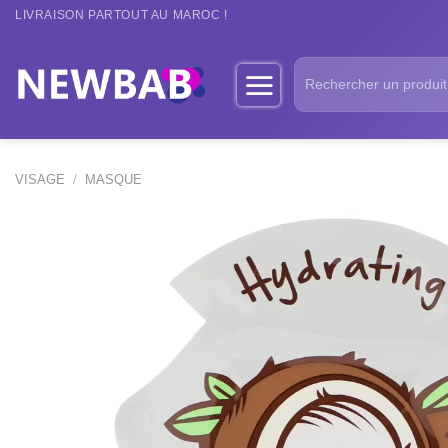
Passer
LIVRAISON PARTOUT AU MAROC !
au
contenu
Recherche
pour :
VISAGE
/
MASQUE