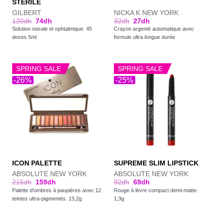
STÉRILE
GILBERT
NICKA K NEW YORK
120
dh
74
dh
32
dh
27
dh
Solution nasale et ophtalmique. 45
Crayon argenté automatique avec
doses 5ml
formule ultra longue durée
SPRING SALE
SPRING SALE
-26%
-25%
ICON PALETTE
SUPREME SLIM LIPSTICK
ABSOLUTE NEW YORK
ABSOLUTE NEW YORK
216
dh
159
dh
92
dh
69
dh
Palette d'ombres à paupières avec 12
Rouge à lèvre compact demi-matte.
teintes ultra-pigmentés. 13,2g
1,3g