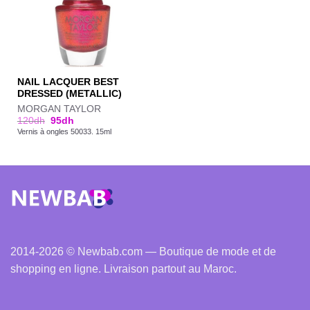
NAIL LACQUER BEST
DRESSED (METALLIC)
MORGAN TAYLOR
120
dh
95
dh
Vernis à ongles 50033. 15ml
2014-2026 © Newbab.com — Boutique de mode et de
shopping en ligne. Livraison partout au Maroc.