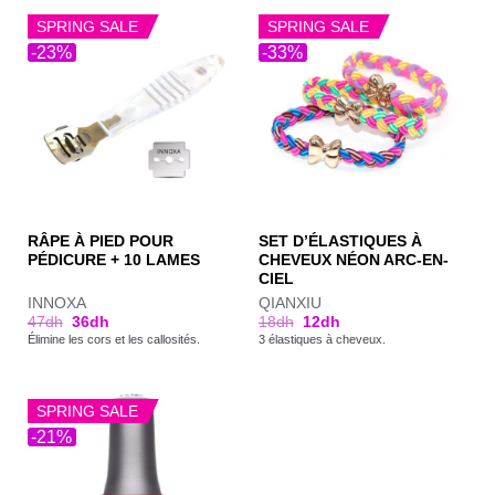
SPRING SALE
SPRING SALE
-23%
-33%
RÂPE À PIED POUR
SET D’ÉLASTIQUES À
PÉDICURE + 10 LAMES
CHEVEUX NÉON ARC-EN-
CIEL
INNOXA
QIANXIU
47
dh
36
dh
18
dh
12
dh
Élimine les cors et les callosités.
3 élastiques à cheveux.
SPRING SALE
-21%