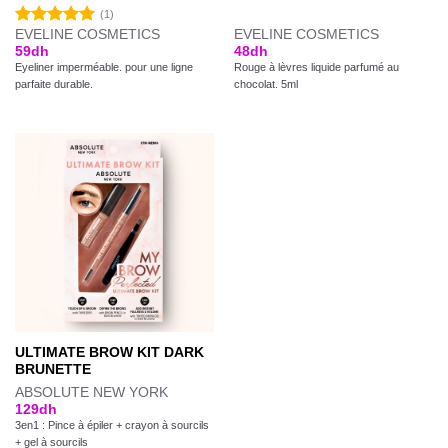
(1)
EVELINE COSMETICS
EVELINE COSMETICS
Note
5.00
59
dh
48
dh
sur 5
Eyeliner imperméable. pour une ligne
Rouge à lèvres liquide parfumé au
parfaite durable.
chocolat. 5ml
ULTIMATE BROW KIT DARK
BRUNETTE
ABSOLUTE NEW YORK
129
dh
3en1 : Pince à épiler + crayon à sourcils
+ gel à sourcils