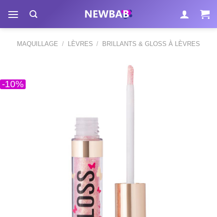
Passer
au
contenu
MAQUILLAGE
/
LÈVRES
/
BRILLANTS & GLOSS À LÈVRES
-10%