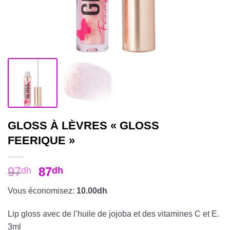
GLOSS À LÈVRES « GLOSS
FEERIQUE »
97
87
dh
dh
Vous économisez:
10.00dh
Lip gloss avec de l’huile de jojoba et des vitamines C et E.
3ml