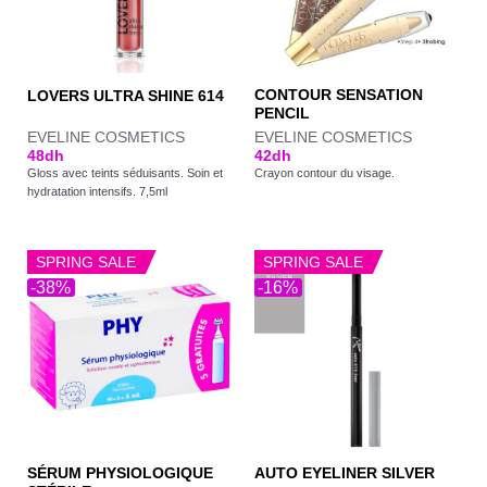
CONTOUR SENSATION
LOVERS ULTRA SHINE 614
PENCIL
EVELINE COSMETICS
EVELINE COSMETICS
48
dh
42
dh
Gloss avec teints séduisants. Soin et
Crayon contour du visage.
hydratation intensifs. 7,5ml
SPRING SALE
SPRING SALE
-38%
-16%
SÉRUM PHYSIOLOGIQUE
AUTO EYELINER SILVER