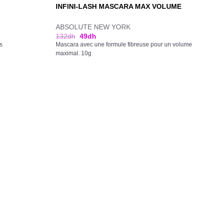
INFINI-LASH MASCARA MAX VOLUME
ABSOLUTE NEW YORK
132
dh
49
dh
s
Mascara avec une formule fibreuse pour un volume
maximal. 10g