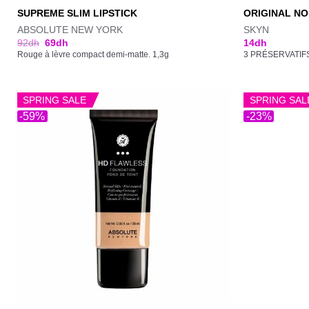
SUPREME SLIM LIPSTICK
ORIGINAL N
ABSOLUTE NEW YORK
SKYN
92
dh
69
dh
14
dh
Rouge à lèvre compact demi-matte. 1,3g
3 PRÉSERVATIF
SPRING SALE
SPRING SAL
-59%
-23%