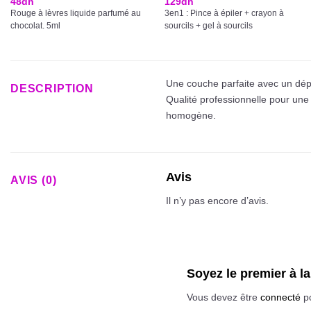
48
dh
129
dh
Rouge à lèvres liquide parfumé au
3en1 : Pince à épiler + crayon à
chocolat. 5ml
sourcils + gel à sourcils
Une couche parfaite avec un dép
DESCRIPTION
Qualité professionnelle pour une 
homogène.
Avis
AVIS (0)
Il n’y pas encore d’avis.
Soyez le premier à 
Vous devez être
connecté
po