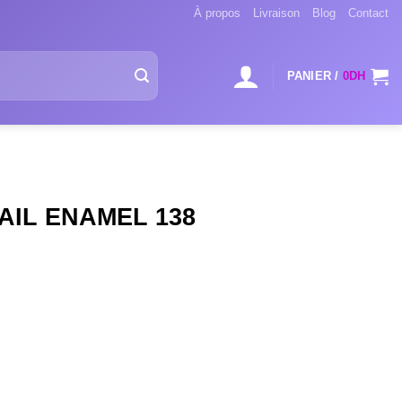
À propos
Livraison
Blog
Contact
PANIER /
0
DH
AIL ENAMEL 138