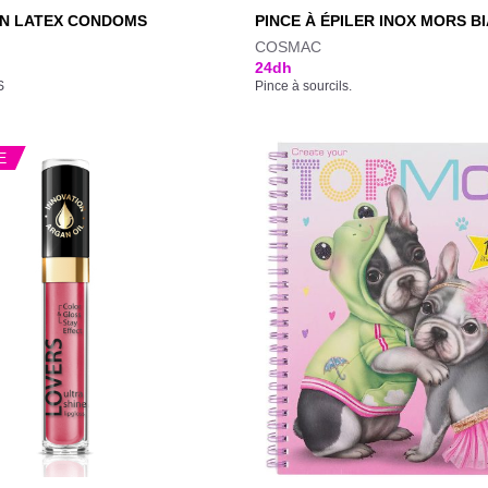
ON LATEX CONDOMS
PINCE À ÉPILER INOX MORS BI
COSMAC
24
dh
S
Pince à sourcils.
E