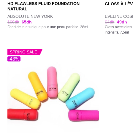
HD FLAWLESS FLUID FOUNDATION
GLOSS À LÈV
NATURAL
ABSOLUTE NEW YORK
EVELINE COS
160
dh
65
dh
64
dh
49
dh
Fond de teint unique pour une peau parfaite. 28ml
Gloss avec teints
intensifs. 7,5ml
SPRING SALE
-43%