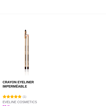
CRAYON EYELINER
IMPERMÉABLE
(1)
EVELINE COSMETICS
Note
5.00
sur 5