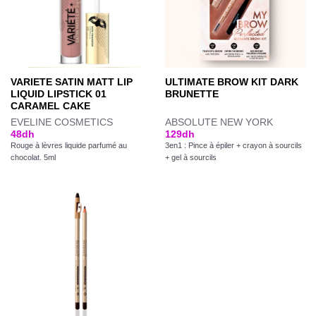
VARIETE SATIN MATT LIP
ULTIMATE BROW KIT DARK
LIQUID LIPSTICK 01
BRUNETTE
CARAMEL CAKE
EVELINE COSMETICS
ABSOLUTE NEW YORK
48
dh
129
dh
Rouge à lèvres liquide parfumé au
3en1 : Pince à épiler + crayon à sourcils
chocolat. 5ml
+ gel à sourcils