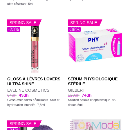
ultra résistant. 5ml
SPRING SALE
SPRING SALE
-23%
-38%
GLOSS À LÈVRES LOVERS
SÉRUM PHYSIOLOGIQUE
ULTRA SHINE
STÉRILE
EVELINE COSMETICS
GILBERT
64
dh
49
dh
120
dh
74
dh
Gloss avec teints séduisants. Soin et
Solution nasale et ophtalmique. 45
hydratation intensifs. 7,5ml
doses 5ml
SPRING SALE