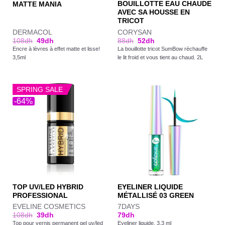
BOUILLOTTE EAU CHAUDE
MATTE MANIA
AVEC SA HOUSSE EN
TRICOT
DERMACOL
CORYSAN
108
dh
49
dh
88
dh
52
dh
Encre à lèvres à effet matte et lisse!
La bouillotte tricot SumBow réchauffe
3,5ml
le lit froid et vous tient au chaud. 2L
SPRING SALE
-64%
TOP UV/LED HYBRID
EYELINER LIQUIDE
PROFESSIONAL
MÉTALLISÉ 03 GREEN
EVELINE COSMETICS
7DAYS
108
dh
39
dh
79
dh
Top pour vernis permanent gel uv/led
Eyeliner liquide. 3.3 ml