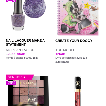
-21%
NAIL LACQUER MAKE A
CREATE YOUR DOGGY
STATEMENT
MORGAN TAYLOR
TOP MODEL
120
dh
95
dh
126
dh
Vernis à ongles 50095. 15ml
Livre de coloriage avec 118
autocollants
SPRING SALE
-29%