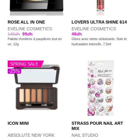
ROSE ALL IN ONE
LOVERS ULTRA SHINE 614
EVELINE COSMETICS
EVELINE COSMETICS
140
dh
99
dh
48
dh
Palette d'ombres à paupières tout en
Gloss avec teints séduisants. Soin et
un. 12g
hydratation intensifs. 7,5ml
SPRING SALE
-25%
STRASS POUR NAIL ART
ICON MINI
MIX
ABSOLUTE NEW YORK
NAIL STUDIO