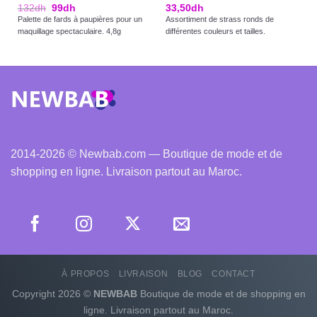
132
dh
99
dh
33,50
dh
Palette de fards à paupières pour un
Assortiment de strass ronds de
maquillage spectaculaire. 4,8g
différentes couleurs et tailles.
2014-2026 © Newbab.com — Boutique de mode et de
shopping en ligne. Livraison partout au Maroc.
À PROPOS
LIVRAISON
BLOG
CONTACT
Copyright 2026 ©
NEWBAB
Boutique de mode et de shopping en
ligne. Livraison partout au Maroc.