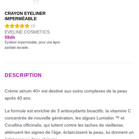
CRAYON EYELINER
IMPERMÉABLE
(1)
EVELINE COSMETICS
Note
5.00
59
dh
sur 5
Eyeliner imperméable. pour une ligne
parfaite durable.
DESCRIPTION
Crème sérum 40+ est destiné aux soins complexes de la peau
après 40 ans.
La formule est enrichie de 3 antioxydants bioactifs: la vitamine C
concentrée de nouvelle génération, les algues Lumiskin ™ et
Corallina officinalis, qui luttent contre les taches de vieillesse,
atténuent les signes de l’âge, éclaircissent la peau, lui donnent un