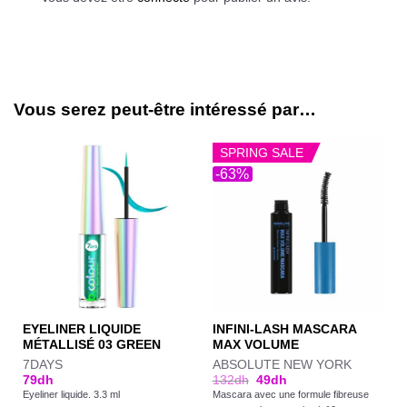
Vous serez peut-être intéressé par…
SPRING SALE
-63%
EYELINER LIQUIDE
INFINI-LASH MASCARA
MÉTALLISÉ 03 GREEN
MAX VOLUME
7DAYS
ABSOLUTE NEW YORK
79
dh
132
dh
49
dh
Eyeliner liquide. 3.3 ml
Mascara avec une formule fibreuse