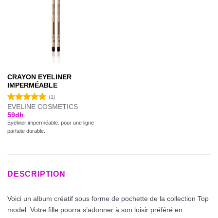
CRAYON EYELINER
IMPERMÉABLE
(1)
EVELINE COSMETICS
Note
5.00
59
dh
sur 5
Eyeliner imperméable. pour une ligne
parfaite durable.
DESCRIPTION
Voici un album créatif sous forme de pochette de la collection Top
model. Votre fille pourra s’adonner à son loisir préféré en