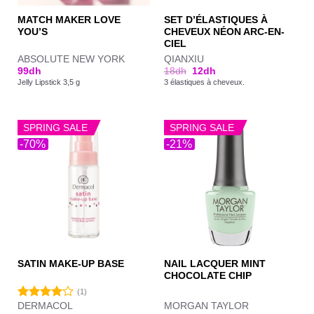
MATCH MAKER LOVE
SET D’ÉLASTIQUES À
YOU’S
CHEVEUX NÉON ARC-EN-
CIEL
ABSOLUTE NEW YORK
QIANXIU
99
dh
18
dh
12
dh
Jelly Lipstick 3,5 g
3 élastiques à cheveux.
SPRING SALE
SPRING SALE
-70%
-21%
NAIL LACQUER MINT
SATIN MAKE-UP BASE
CHOCOLATE CHIP
(1)
DERMACOL
MORGAN TAYLOR
Note