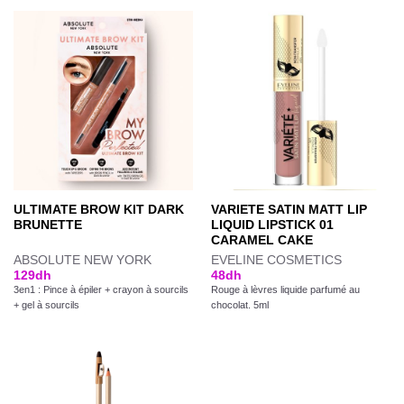
ULTIMATE BROW KIT DARK
VARIETE SATIN MATT LIP
BRUNETTE
LIQUID LIPSTICK 01
CARAMEL CAKE
ABSOLUTE NEW YORK
EVELINE COSMETICS
129
dh
48
dh
3en1 : Pince à épiler + crayon à sourcils
Rouge à lèvres liquide parfumé au
+ gel à sourcils
chocolat. 5ml