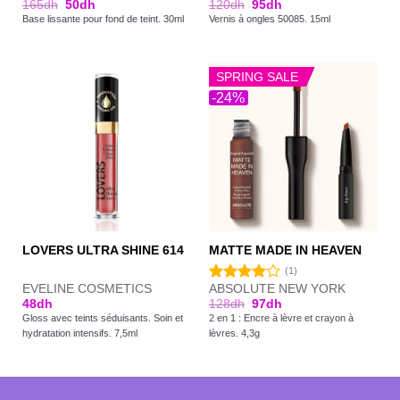
165
dh
50
dh
120
dh
95
dh
4.00
sur
Base lissante pour fond de teint. 30ml
Vernis à ongles 50085. 15ml
5
SPRING SALE
-24%
LOVERS ULTRA SHINE 614
MATTE MADE IN HEAVEN
(1)
EVELINE COSMETICS
ABSOLUTE NEW YORK
Note
48
dh
128
dh
97
dh
4.00
sur
Gloss avec teints séduisants. Soin et
2 en 1 : Encre à lèvre et crayon à
5
hydratation intensifs. 7,5ml
lèvres. 4,3g