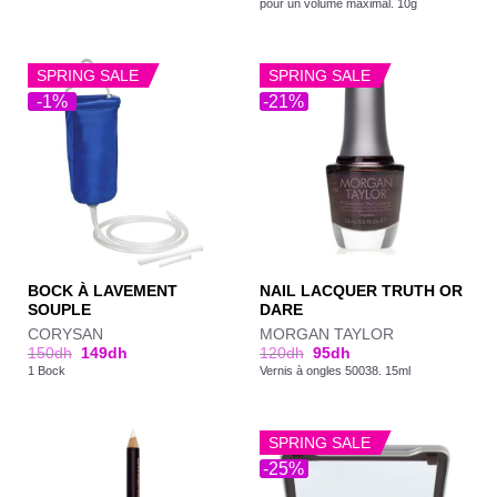
pour un volume maximal. 10g
SPRING SALE
SPRING SALE
-1%
-21%
BOCK À LAVEMENT
NAIL LACQUER TRUTH OR
SOUPLE
DARE
CORYSAN
MORGAN TAYLOR
150
dh
149
dh
120
dh
95
dh
1 Bock
Vernis à ongles 50038. 15ml
SPRING SALE
-25%