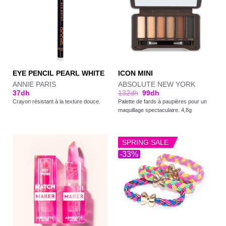
EYE PENCIL PEARL WHITE
ICON MINI
ANNIE PARIS
ABSOLUTE NEW YORK
37
dh
132
dh
99
dh
Crayon résistant à la texture douce.
Palette de fards à paupières pour un
maquillage spectaculaire. 4,8g
SPRING SALE
-33%