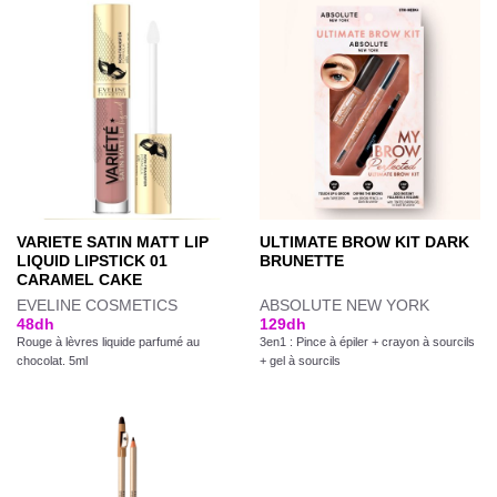
VARIETE SATIN MATT LIP
ULTIMATE BROW KIT DARK
LIQUID LIPSTICK 01
BRUNETTE
CARAMEL CAKE
EVELINE COSMETICS
ABSOLUTE NEW YORK
48
dh
129
dh
Rouge à lèvres liquide parfumé au
3en1 : Pince à épiler + crayon à sourcils
chocolat. 5ml
+ gel à sourcils