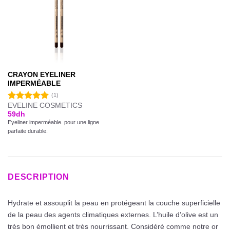
CRAYON EYELINER
IMPERMÉABLE
(1)
EVELINE COSMETICS
Note
5.00
59
dh
sur 5
Eyeliner imperméable. pour une ligne
parfaite durable.
DESCRIPTION
Hydrate et assouplit la peau en protégeant la couche superficielle
de la peau des agents climatiques externes. L’huile d’olive est un
très bon émollient et très nourrissant. Considéré comme notre or