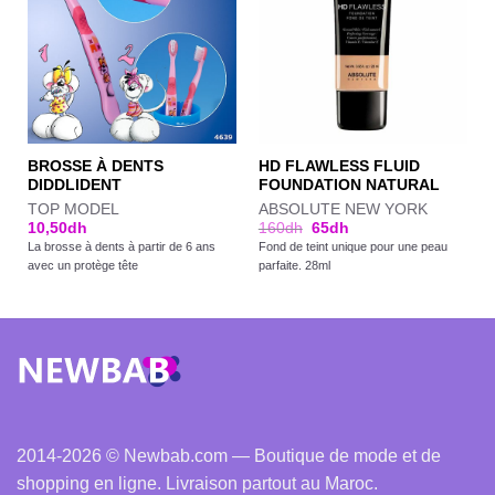
BROSSE À DENTS
HD FLAWLESS FLUID
DIDDLIDENT
FOUNDATION NATURAL
TOP MODEL
ABSOLUTE NEW YORK
10,50
dh
160
dh
65
dh
La brosse à dents à partir de 6 ans
Fond de teint unique pour une peau
avec un protège tête
parfaite. 28ml
2014-2026 © Newbab.com — Boutique de mode et de
shopping en ligne. Livraison partout au Maroc.