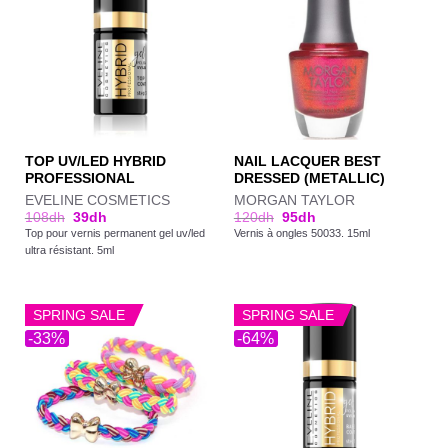
TOP UV/LED HYBRID
NAIL LACQUER BEST
PROFESSIONAL
DRESSED (METALLIC)
EVELINE COSMETICS
MORGAN TAYLOR
108
dh
39
dh
120
dh
95
dh
Top pour vernis permanent gel uv/led
Vernis à ongles 50033. 15ml
ultra résistant. 5ml
SPRING SALE
SPRING SALE
-33%
-64%