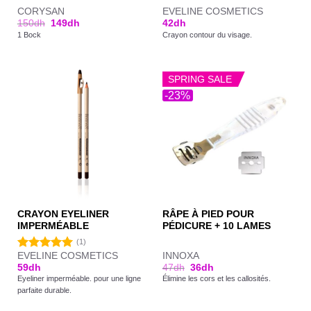
CORYSAN
EVELINE COSMETICS
150
dh
149
dh
42
dh
1 Bock
Crayon contour du visage.
SPRING SALE
-23%
CRAYON EYELINER
RÂPE À PIED POUR
IMPERMÉABLE
PÉDICURE + 10 LAMES
(1)
EVELINE COSMETICS
INNOXA
Note
5.00
59
dh
47
dh
36
dh
sur 5
Eyeliner imperméable. pour une ligne
Élimine les cors et les callosités.
parfaite durable.