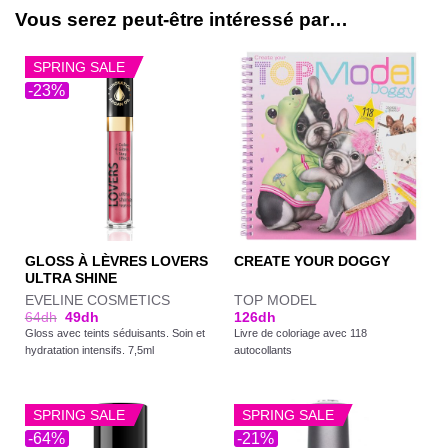
Vous serez peut-être intéressé par…
SPRING SALE
-23%
GLOSS À LÈVRES LOVERS
CREATE YOUR DOGGY
ULTRA SHINE
EVELINE COSMETICS
TOP MODEL
64
dh
49
dh
126
dh
Gloss avec teints séduisants. Soin et
Livre de coloriage avec 118
hydratation intensifs. 7,5ml
autocollants
SPRING SALE
SPRING SALE
-64%
-21%