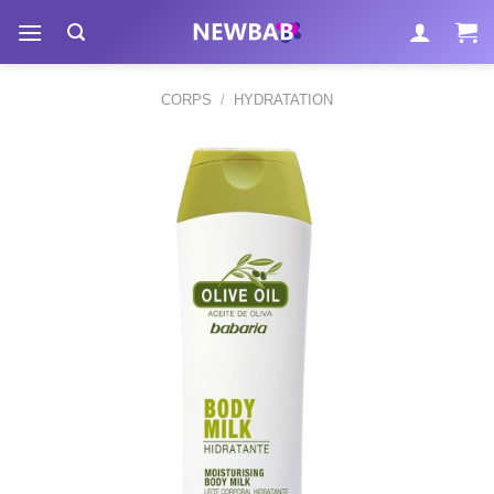
Passer
au
contenu
CORPS
/
HYDRATATION