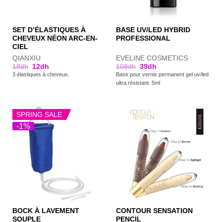
SET D’ÉLASTIQUES À
BASE UV/LED HYBRID
CHEVEUX NÉON ARC-EN-
PROFESSIONAL
CIEL
QIANXIU
EVELINE COSMETICS
18
dh
12
dh
108
dh
39
dh
3 élastiques à cheveux.
Base pour vernis permanent gel uv/led
ultra résistant. 5ml
SPRING SALE
-1%
BOCK À LAVEMENT
CONTOUR SENSATION
SOUPLE
PENCIL