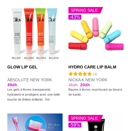
SPRING SALE
-43%
GLOW LIP GEL
HYDRO CARE LIP BALM
(1)
ABSOLUTE NEW YORK
NICKA K NEW YORK
Note
5.00
49
dh
35
dh
20
dh
sur 5
Les gels à lèvres transparents
Baume à lèvres nourrissant au beurre
hydratent et protègent avec une belle
de karité.
touche de finition brillante. 7ml
SPRING SALE
-59%