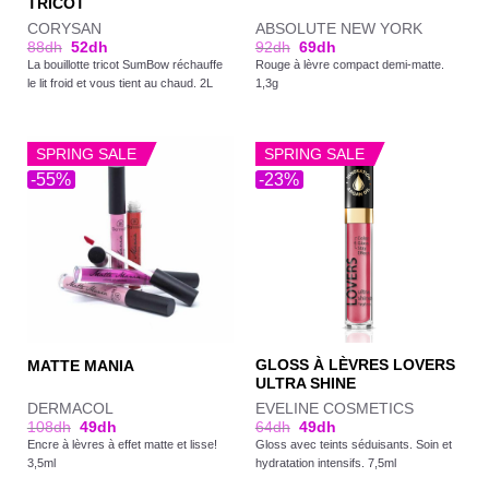
TRICOT
CORYSAN
ABSOLUTE NEW YORK
88
dh
52
dh
92
dh
69
dh
La bouillotte tricot SumBow réchauffe
Rouge à lèvre compact demi-matte.
le lit froid et vous tient au chaud. 2L
1,3g
SPRING SALE
SPRING SALE
-55%
-23%
GLOSS À LÈVRES LOVERS
MATTE MANIA
ULTRA SHINE
DERMACOL
EVELINE COSMETICS
108
dh
49
dh
64
dh
49
dh
Encre à lèvres à effet matte et lisse!
Gloss avec teints séduisants. Soin et
3,5ml
hydratation intensifs. 7,5ml