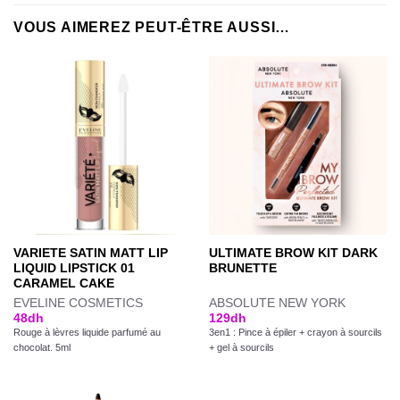
VOUS AIMEREZ PEUT-ÊTRE AUSSI…
VARIETE SATIN MATT LIP
ULTIMATE BROW KIT DARK
LIQUID LIPSTICK 01
BRUNETTE
CARAMEL CAKE
EVELINE COSMETICS
ABSOLUTE NEW YORK
48
dh
129
dh
Rouge à lèvres liquide parfumé au
3en1 : Pince à épiler + crayon à sourcils
chocolat. 5ml
+ gel à sourcils