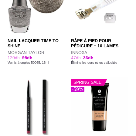
NAIL LACQUER TIME TO
RÂPE À PIED POUR
SHINE
PÉDICURE + 10 LAMES
MORGAN TAYLOR
INNOXA
120
dh
95
dh
47
dh
36
dh
Vernis à ongles 50065. 15ml
Élimine les cors et les callosités.
SPRING SALE
-59%