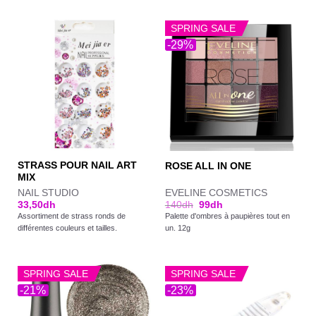
SPRING SALE
-29%
STRASS POUR NAIL ART
ROSE ALL IN ONE
MIX
NAIL STUDIO
EVELINE COSMETICS
33,50
dh
140
dh
99
dh
Assortiment de strass ronds de
Palette d'ombres à paupières tout en
différentes couleurs et tailles.
un. 12g
SPRING SALE
SPRING SALE
-21%
-23%