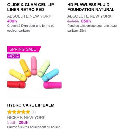
GLIDE & GLAM GEL LIP
HD FLAWLESS FLUID
LINER RETRO RED
FOUNDATION NATURAL
ABSOLUTE NEW YORK
ABSOLUTE NEW YORK
49
dh
160
dh
65
dh
Crayon à lèvre pour une forme et
Fond de teint unique pour une peau
couleur parfaites!
parfaite. 28ml
SPRING SALE
-43%
HYDRO CARE LIP BALM
(1)
NICKA K NEW YORK
Note
5.00
35
dh
20
dh
sur 5
Baume à lèvres nourrissant au beurre