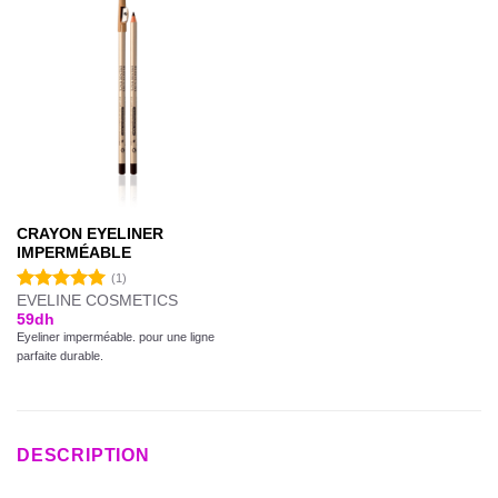
CRAYON EYELINER
IMPERMÉABLE
(1)
EVELINE COSMETICS
Note
5.00
59
dh
sur 5
Eyeliner imperméable. pour une ligne
parfaite durable.
DESCRIPTION