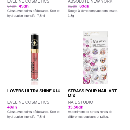
EVELINE COSMETICS
ABSOLUTE NEW YORK
64
dh
49
dh
92
dh
69
dh
Gloss avec teints séduisants. Soin et
Rouge à lèvre compact demi-matte.
hydratation intensifs. 7,5ml
1,3g
STRASS POUR NAIL ART
LOVERS ULTRA SHINE 614
MIX
EVELINE COSMETICS
NAIL STUDIO
48
dh
33,50
dh
Gloss avec teints séduisants. Soin et
Assortiment de strass ronds de
hydratation intensifs. 7,5ml
différentes couleurs et tailles.