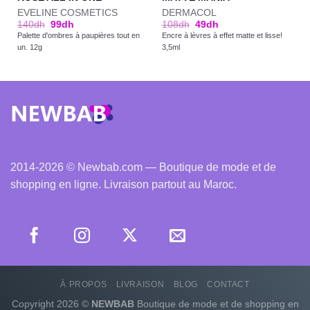
EVELINE COSMETICS
DERMACOL
140
dh
99
dh
108
dh
49
dh
Palette d'ombres à paupières tout en
Encre à lèvres à effet matte et lisse!
un. 12g
3,5ml
2014-2026 © Newbab.com — Boutique de mode et de
shopping en ligne. Livraison partout au Maroc.
À PROPOS
LIVRAISON
BLOG
CONTACT
Copyright 2026 ©
NEWBAB
Boutique de mode et de shopping en