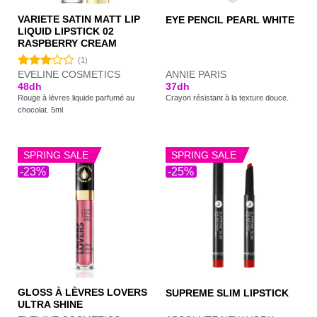
VARIETE SATIN MATT LIP
EYE PENCIL PEARL WHITE
LIQUID LIPSTICK 02
RASPBERRY CREAM
(1)
EVELINE COSMETICS
ANNIE PARIS
Note
48
dh
37
dh
3.00
Rouge à lèvres liquide parfumé au
Crayon résistant à la texture douce.
sur 5
chocolat. 5ml
SPRING SALE
SPRING SALE
-23%
-25%
GLOSS À LÈVRES LOVERS
SUPREME SLIM LIPSTICK
ULTRA SHINE