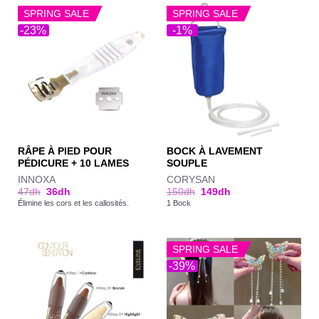
SPRING SALE
SPRING SALE
-23%
-1%
RÂPE À PIED POUR
BOCK À LAVEMENT
PÉDICURE + 10 LAMES
SOUPLE
INNOXA
CORYSAN
47
dh
36
dh
150
dh
149
dh
Élimine les cors et les callosités.
1 Bock
SPRING SALE
-39%