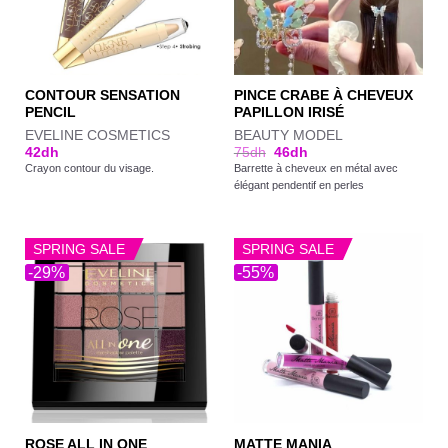
CONTOUR SENSATION
PINCE CRABE À CHEVEUX
PENCIL
PAPILLON IRISÉ
EVELINE COSMETICS
BEAUTY MODEL
42
dh
75
dh
46
dh
Crayon contour du visage.
Barrette à cheveux en métal avec
élégant pendentif en perles
SPRING SALE
SPRING SALE
-29%
-55%
ROSE ALL IN ONE
MATTE MANIA