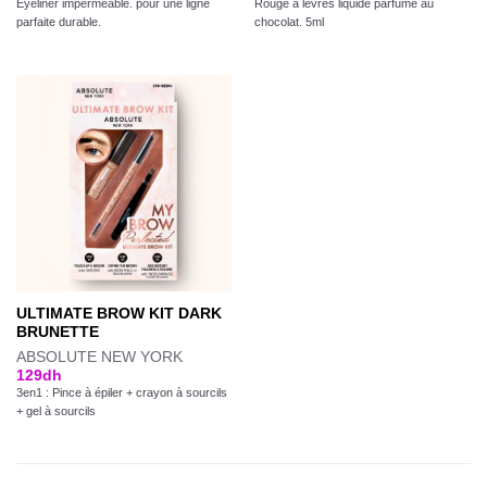
Eyeliner imperméable. pour une ligne
Rouge à lèvres liquide parfumé au
parfaite durable.
chocolat. 5ml
ULTIMATE BROW KIT DARK
BRUNETTE
ABSOLUTE NEW YORK
129
dh
3en1 : Pince à épiler + crayon à sourcils
+ gel à sourcils