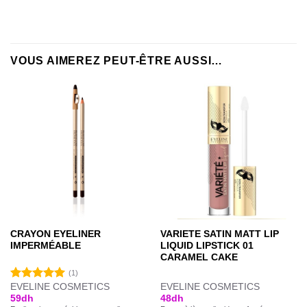
VOUS AIMEREZ PEUT-ÊTRE AUSSI…
CRAYON EYELINER
VARIETE SATIN MATT LIP
IMPERMÉABLE
LIQUID LIPSTICK 01
CARAMEL CAKE
(1)
EVELINE COSMETICS
EVELINE COSMETICS
Note
5.00
59
dh
48
dh
sur 5