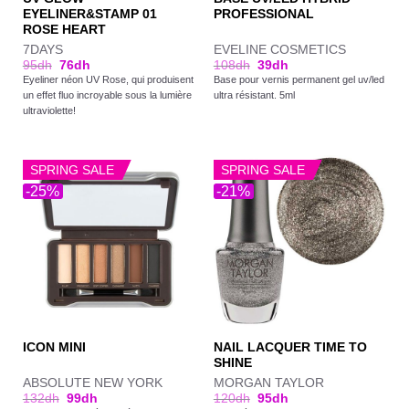
EYELINER&STAMP 01
PROFESSIONAL
ROSE HEART
7DAYS
EVELINE COSMETICS
95
dh
76
dh
108
dh
39
dh
Eyeliner néon UV Rose, qui produisent
Base pour vernis permanent gel uv/led
un effet fluo incroyable sous la lumière
ultra résistant. 5ml
ultraviolette!
SPRING SALE
SPRING SALE
-25%
-21%
NAIL LACQUER TIME TO
ICON MINI
SHINE
ABSOLUTE NEW YORK
MORGAN TAYLOR
132
dh
99
dh
120
dh
95
dh