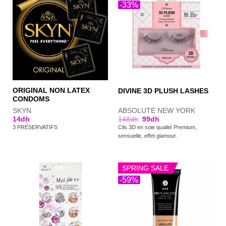
-33%
ORIGINAL NON LATEX
DIVINE 3D PLUSH LASHES
CONDOMS
SKYN
ABSOLUTE NEW YORK
14
dh
148
dh
99
dh
3 PRÉSERVATIFS
Cils 3D en soie qualité Premium,
sensuelle, effet glamour.
SPRING SALE
-59%