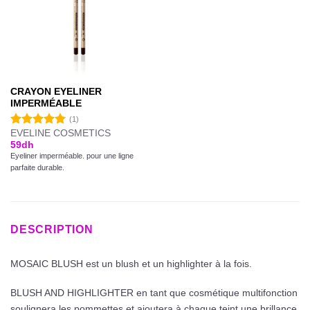
CRAYON EYELINER
IMPERMÉABLE
(1)
EVELINE COSMETICS
Note
5.00
59
dh
sur 5
Eyeliner imperméable. pour une ligne
parfaite durable.
DESCRIPTION
MOSAIC BLUSH est un blush et un highlighter à la fois.
BLUSH AND HIGHLIGHTER en tant que cosmétique multifonction
soulignera les pommettes et ajoutera à chaque teint une brillance