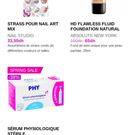
STRASS POUR NAIL ART
HD FLAWLESS FLUID
MIX
FOUNDATION NATURAL
NAIL STUDIO
ABSOLUTE NEW YORK
33,50
dh
160
dh
65
dh
Assortiment de strass ronds de
Fond de teint unique pour une peau
différentes couleurs et tailles.
parfaite. 28ml
SPRING SALE
-38%
SÉRUM PHYSIOLOGIQUE
STÉRILE