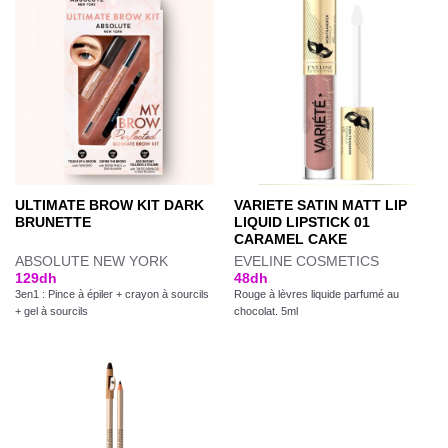
ULTIMATE BROW KIT DARK
VARIETE SATIN MATT LIP
BRUNETTE
LIQUID LIPSTICK 01
CARAMEL CAKE
ABSOLUTE NEW YORK
EVELINE COSMETICS
129
dh
48
dh
3en1 : Pince à épiler + crayon à sourcils
Rouge à lèvres liquide parfumé au
+ gel à sourcils
chocolat. 5ml