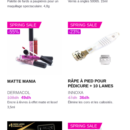
Palette de fards à paupières pour un
Vernis à ongles 50065. 15ml
maquillage spectaculaire. 4,8g
SPRING SALE
SPRING SALE
-55%
-23%
RÂPE À PIED POUR
MATTE MANIA
PÉDICURE + 10 LAMES
DERMACOL
INNOXA
108
dh
49
dh
47
dh
36
dh
Encre à lèvres à effet matte et lisse!
Élimine les cors et les callosités.
3,5ml
SPRING SALE