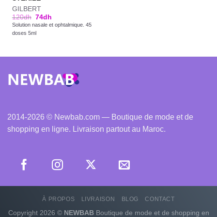
GILBERT
120
dh
74
dh
Solution nasale et ophtalmique. 45
doses 5ml
2014-2026 © Newbab.com — Boutique de mode et de
shopping en ligne. Livraison partout au Maroc.
À PROPOS
LIVRAISON
BLOG
CONTACT
Copyright 2026 ©
NEWBAB
Boutique de mode et de shopping en