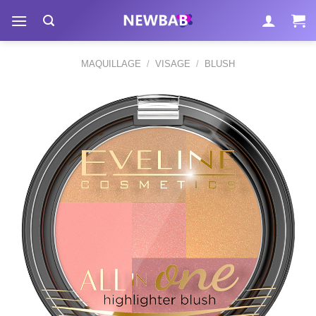
Passer
au
contenu
MAQUILLAGE
/
VISAGE
/
BLUSH