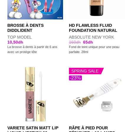
BROSSE À DENTS
HD FLAWLESS FLUID
DIDDLIDENT
FOUNDATION NATURAL
TOP MODEL
ABSOLUTE NEW YORK
10,50
dh
160
dh
65
dh
La brosse à dents à partir de 6 ans
Fond de teint unique pour une peau
avec un protège tête
parfaite. 28ml
SPRING SALE
-23%
VARIETE SATIN MATT LIP
RÂPE À PIED POUR