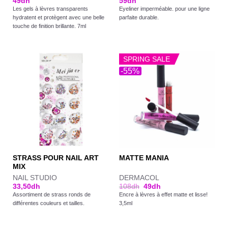
49
dh
59
dh
sur 5
Les gels à lèvres transparents
Eyeliner imperméable. pour une ligne
hydratent et protègent avec une belle
parfaite durable.
touche de finition brillante. 7ml
SPRING SALE
-55%
STRASS POUR NAIL ART
MATTE MANIA
MIX
NAIL STUDIO
DERMACOL
33,50
dh
108
dh
49
dh
Assortiment de strass ronds de
Encre à lèvres à effet matte et lisse!
différentes couleurs et tailles.
3,5ml