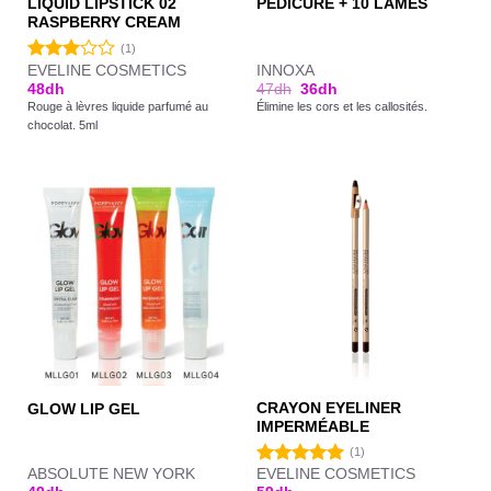
LIQUID LIPSTICK 02
PÉDICURE + 10 LAMES
RASPBERRY CREAM
(1)
EVELINE COSMETICS
INNOXA
Note
48
dh
47
dh
36
dh
3.00
Rouge à lèvres liquide parfumé au
Élimine les cors et les callosités.
sur 5
chocolat. 5ml
CRAYON EYELINER
GLOW LIP GEL
IMPERMÉABLE
(1)
ABSOLUTE NEW YORK
EVELINE COSMETICS
Note
5.00