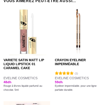
VOUS AIMEREZ PEUT-ÊTRE AUSSI…
VARIETE SATIN MATT LIP
CRAYON EYELINER
LIQUID LIPSTICK 01
IMPERMÉABLE
CARAMEL CAKE
(1)
EVELINE COSMETICS
EVELINE COSMETICS
Note
5.00
48
dh
59
dh
sur 5
Rouge à lèvres liquide parfumé au
Eyeliner imperméable. pour une ligne
chocolat. 5ml
parfaite durable.