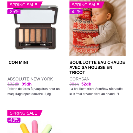
SPRING SALE
SPRING SALE
-25%
-41%
BOUILLOTTE EAU CHAUDE
ICON MINI
AVEC SA HOUSSE EN
TRICOT
ABSOLUTE NEW YORK
CORYSAN
132
dh
99
dh
88
dh
52
dh
Palette de fards à paupières pour un
La bouillotte tricot SumBow réchauffe
maquillage spectaculaire. 4,8g
le lit froid et vous tient au chaud. 2L
SPRING SALE
-43%