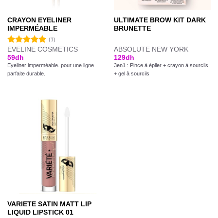
CRAYON EYELINER
ULTIMATE BROW KIT DARK
IMPERMÉABLE
BRUNETTE
(1)
EVELINE COSMETICS
ABSOLUTE NEW YORK
Note
5.00
59
dh
129
dh
sur 5
Eyeliner imperméable. pour une ligne
3en1 : Pince à épiler + crayon à sourcils
parfaite durable.
+ gel à sourcils
VARIETE SATIN MATT LIP
LIQUID LIPSTICK 01