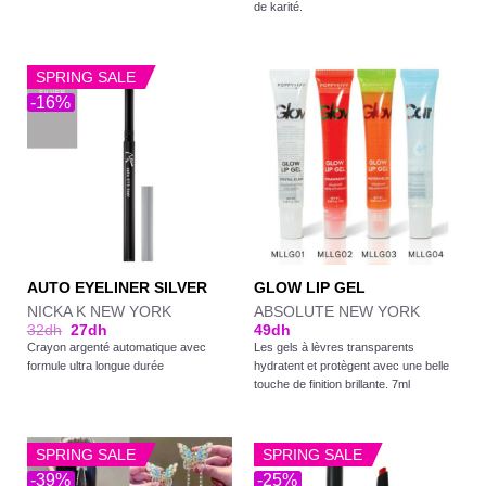
de karité.
SPRING SALE
-16%
AUTO EYELINER SILVER
GLOW LIP GEL
NICKA K NEW YORK
ABSOLUTE NEW YORK
32
dh
27
dh
49
dh
Crayon argenté automatique avec
Les gels à lèvres transparents
formule ultra longue durée
hydratent et protègent avec une belle
touche de finition brillante. 7ml
SPRING SALE
SPRING SALE
-39%
-25%