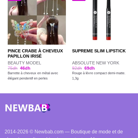
PINCE CRABE À CHEVEUX
SUPREME SLIM LIPSTICK
PAPILLON IRISÉ
BEAUTY MODEL
ABSOLUTE NEW YORK
75
dh
46
dh
92
dh
69
dh
Barrette à cheveux en métal avec
Rouge à lèvre compact demi-matte.
élégant pendentif en perles
1,3g
2014-2026 © Newbab.com — Boutique de mode et de