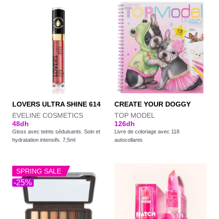
LOVERS ULTRA SHINE 614
CREATE YOUR DOGGY
EVELINE COSMETICS
TOP MODEL
48
dh
126
dh
Gloss avec teints séduisants. Soin et
Livre de coloriage avec 118
hydratation intensifs. 7,5ml
autocollants
SPRING SALE
-25%