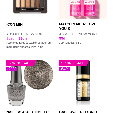
MATCH MAKER LOVE
ICON MINI
YOU’S
ABSOLUTE NEW YORK
ABSOLUTE NEW YORK
132
dh
99
dh
99
dh
Palette de fards à paupières pour un
Jelly Lipstick 3,5 g
maquillage spectaculaire. 4,8g
SPRING SALE
SPRING SALE
-21%
-64%
NAIL LACQUER TIME TO
BASE UV/LED HYBRID