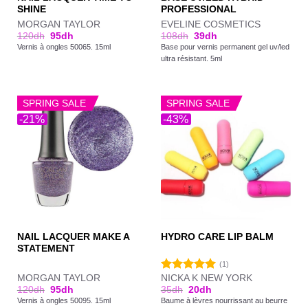
SHINE
PROFESSIONAL
MORGAN TAYLOR
EVELINE COSMETICS
120
dh
95
dh
108
dh
39
dh
Vernis à ongles 50065. 15ml
Base pour vernis permanent gel uv/led
ultra résistant. 5ml
SPRING SALE
SPRING SALE
-21%
-43%
NAIL LACQUER MAKE A
HYDRO CARE LIP BALM
STATEMENT
(1)
MORGAN TAYLOR
NICKA K NEW YORK
Note
5.00
120
dh
95
dh
35
dh
20
dh
sur 5
Vernis à ongles 50095. 15ml
Baume à lèvres nourrissant au beurre