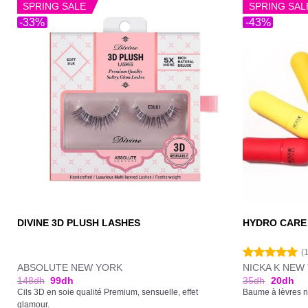
SPRING SALE
SPRING SAL
-33%
-43%
DIVINE 3D PLUSH LASHES
HYDRO CARE
(
ABSOLUTE NEW YORK
NICKA K NEW
Note
5.00
sur 5
148
dh
99
dh
35
dh
20
dh
Cils 3D en soie qualité Premium, sensuelle, effet
Baume à lèvres no
glamour.