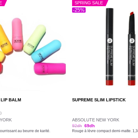
E
SPRING SALE
-25%
 LIP BALM
SUPREME SLIM LIPSTICK
1)
 YORK
ABSOLUTE NEW YORK
92
dh
69
dh
urrissant au beurre de karité.
Rouge à lèvre compact demi-matte. 1,