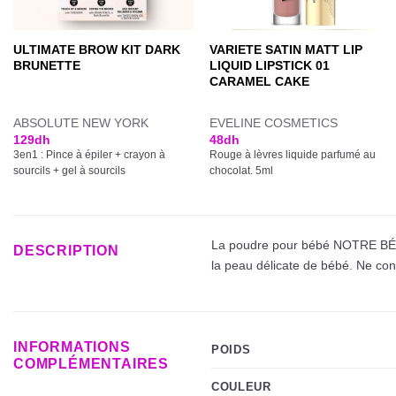
ULTIMATE BROW KIT DARK
VARIETE SATIN MATT LIP
BRUNETTE
LIQUID LIPSTICK 01
CARAMEL CAKE
ABSOLUTE NEW YORK
EVELINE COSMETICS
129
dh
48
dh
3en1 : Pince à épiler + crayon à
Rouge à lèvres liquide parfumé au
sourcils + gel à sourcils
chocolat. 5ml
La poudre pour bébé NOTRE BÉBÉ
DESCRIPTION
la peau délicate de bébé. Ne con
INFORMATIONS
POIDS
COMPLÉMENTAIRES
COULEUR