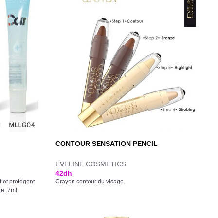
CONTOUR SENSATION PENCIL
EVELINE COSMETICS
42
dh
t et protègent
Crayon contour du visage.
te. 7ml