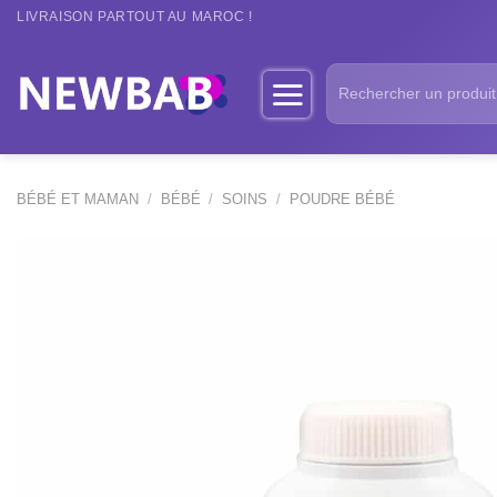
Passer
LIVRAISON PARTOUT AU MAROC !
au
contenu
Recherche
pour :
BÉBÉ ET MAMAN
/
BÉBÉ
/
SOINS
/
POUDRE BÉBÉ