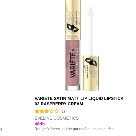
VARIETE SATIN MATT LIP LIQUID LIPSTICK
02 RASPBERRY CREAM
(1)
EVELINE COSMETICS
Note
3.00
48
dh
sur 5
3g
Rouge à lèvres liquide parfumé au chocolat. 5ml