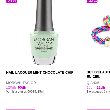
-21%
-33%
SET D’ÉLAST
NAIL LACQUER MINT CHOCOLATE CHIP
EN-CIEL
MORGAN TAYLOR
QIANXIU
120
dh
95
dh
18
dh
12
dh
Vernis à ongles 50085. 15ml
3 élastiques à ch