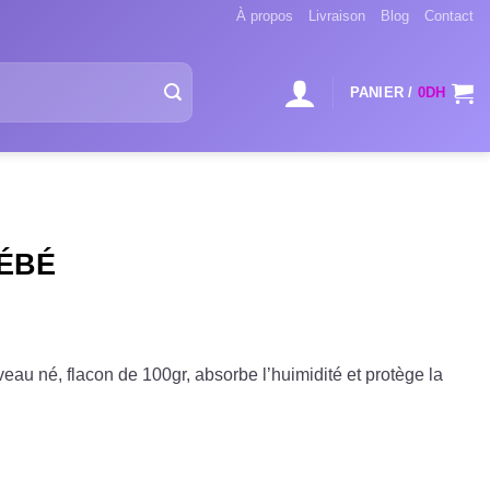
À propos
Livraison
Blog
Contact
PANIER /
0
DH
ÉBÉ
eau né, flacon de 100gr, absorbe l’huimidité et protège la