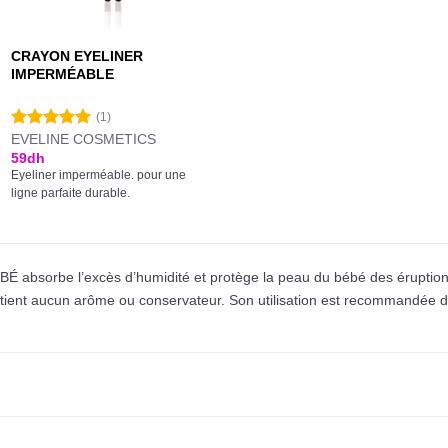
CRAYON EYELINER
IMPERMÉABLE
(1)
EVELINE COSMETICS
Note
5.00
sur 5
59
dh
Eyeliner imperméable. pour une
ligne parfaite durable.
 absorbe l’excès d’humidité et protège la peau du bébé des éruption
tient aucun arôme ou conservateur. Son utilisation est recommandée dè