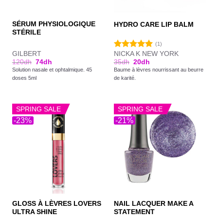
SÉRUM PHYSIOLOGIQUE
HYDRO CARE LIP BALM
STÉRILE
(1)
GILBERT
NICKA K NEW YORK
Note
5.00
120
dh
74
dh
35
dh
20
dh
sur 5
Solution nasale et ophtalmique. 45
Baume à lèvres nourrissant au beurre
doses 5ml
de karité.
SPRING SALE
SPRING SALE
-23%
-21%
GLOSS À LÈVRES LOVERS
NAIL LACQUER MAKE A
ULTRA SHINE
STATEMENT