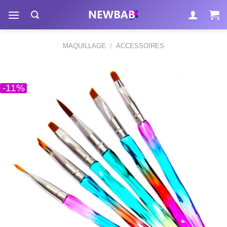
Passer
au
contenu
MAQUILLAGE
/
ACCESSOIRES
-11%