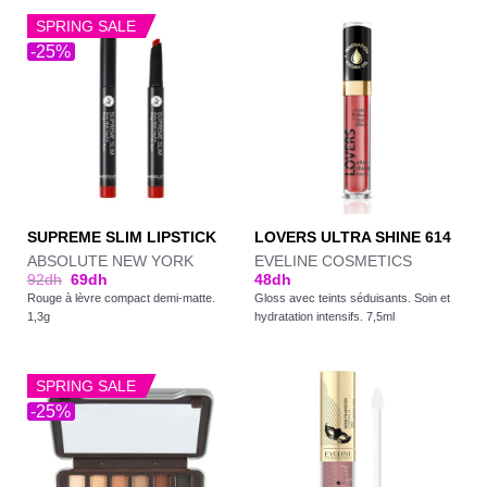
SPRING SALE
-25%
SUPREME SLIM LIPSTICK
LOVERS ULTRA SHINE 614
ABSOLUTE NEW YORK
EVELINE COSMETICS
92
dh
69
dh
48
dh
Rouge à lèvre compact demi-matte.
Gloss avec teints séduisants. Soin et
1,3g
hydratation intensifs. 7,5ml
SPRING SALE
-25%