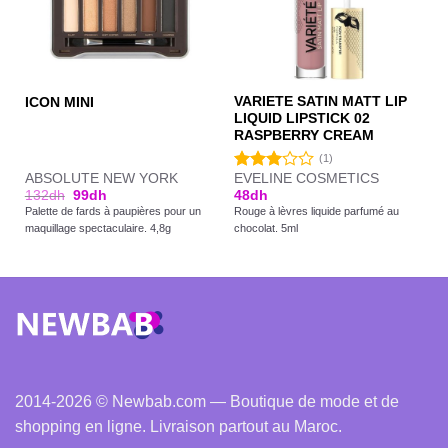
VARIETE SATIN MATT LIP
ICON MINI
LIQUID LIPSTICK 02
RASPBERRY CREAM
(1)
ABSOLUTE NEW YORK
EVELINE COSMETICS
Note
132
dh
99
dh
48
dh
3.00
Palette de fards à paupières pour un
Rouge à lèvres liquide parfumé au
sur 5
maquillage spectaculaire. 4,8g
chocolat. 5ml
2014-2026 © Newbab.com — Boutique de mode et de
shopping en ligne. Livraison partout au Maroc.