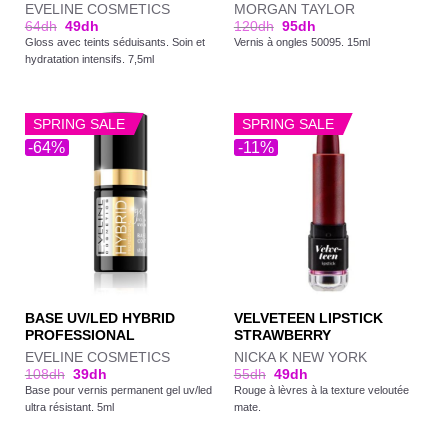
EVELINE COSMETICS
MORGAN TAYLOR
64
dh
49
dh
120
dh
95
dh
Gloss avec teints séduisants. Soin et
Vernis à ongles 50095. 15ml
hydratation intensifs. 7,5ml
SPRING SALE
SPRING SALE
-64%
-11%
BASE UV/LED HYBRID
VELVETEEN LIPSTICK
PROFESSIONAL
STRAWBERRY
EVELINE COSMETICS
NICKA K NEW YORK
108
dh
39
dh
55
dh
49
dh
Base pour vernis permanent gel uv/led
Rouge à lèvres à la texture veloutée
ultra résistant. 5ml
mate.