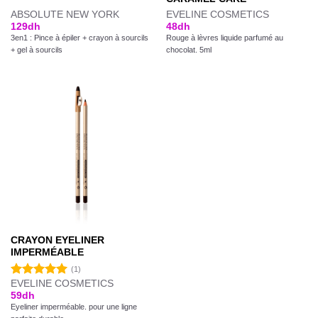
ABSOLUTE NEW YORK
EVELINE COSMETICS
129
dh
48
dh
3en1 : Pince à épiler + crayon à sourcils
Rouge à lèvres liquide parfumé au
+ gel à sourcils
chocolat. 5ml
CRAYON EYELINER
IMPERMÉABLE
(1)
EVELINE COSMETICS
Note
5.00
59
dh
sur 5
Eyeliner imperméable. pour une ligne