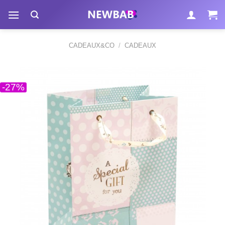
Passer
au
contenu
CADEAUX&CO
/
CADEAUX
-27%