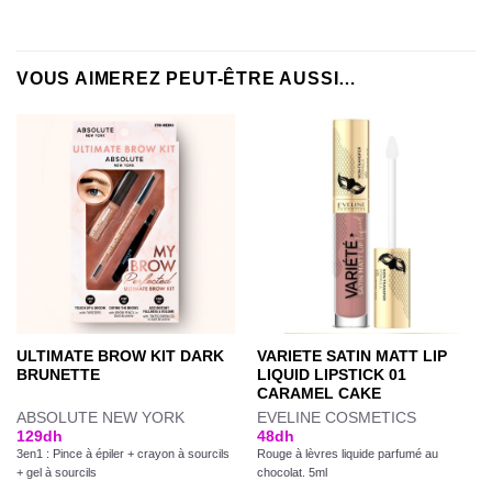
VOUS AIMEREZ PEUT-ÊTRE AUSSI…
ULTIMATE BROW KIT DARK
VARIETE SATIN MATT LIP
BRUNETTE
LIQUID LIPSTICK 01
CARAMEL CAKE
ABSOLUTE NEW YORK
EVELINE COSMETICS
129
dh
48
dh
3en1 : Pince à épiler + crayon à sourcils
Rouge à lèvres liquide parfumé au
+ gel à sourcils
chocolat. 5ml