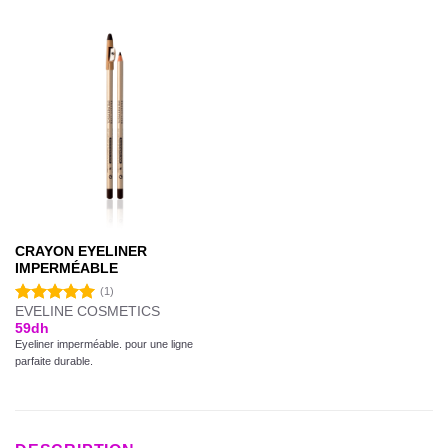
CRAYON EYELINER
IMPERMÉABLE
(1)
EVELINE COSMETICS
Note
5.00
59
dh
sur 5
Eyeliner imperméable. pour une ligne
parfaite durable.