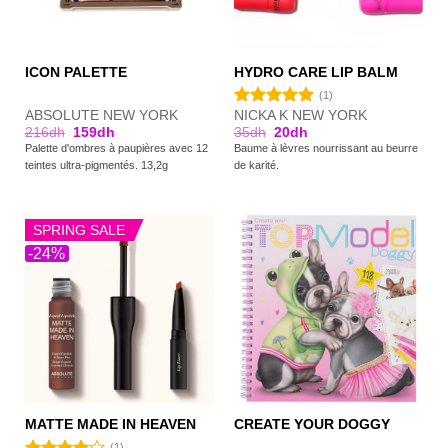
ICON PALETTE
HYDRO CARE LIP BALM
(1)
ABSOLUTE NEW YORK
NICKA K NEW YORK
Note
5.00
216
dh
159
dh
35
dh
20
dh
sur 5
Palette d'ombres à paupières avec 12
Baume à lèvres nourrissant au beurre
teintes ultra-pigmentés. 13,2g
de karité.
SPRING SALE
-24%
MATTE MADE IN HEAVEN
CREATE YOUR DOGGY
(1)