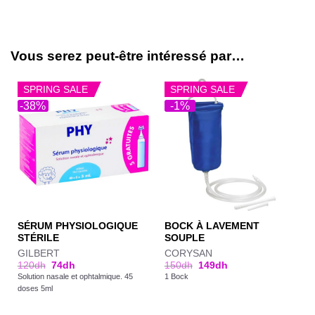
Vous serez peut-être intéressé par…
SPRING SALE
SPRING SALE
-38%
-1%
SÉRUM PHYSIOLOGIQUE
BOCK À LAVEMENT
STÉRILE
SOUPLE
GILBERT
CORYSAN
120
dh
74
dh
150
dh
149
dh
Solution nasale et ophtalmique. 45
1 Bock
doses 5ml