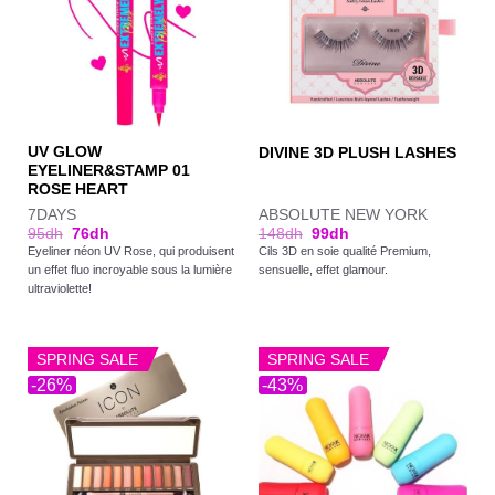
UV GLOW
DIVINE 3D PLUSH LASHES
EYELINER&STAMP 01
ROSE HEART
7DAYS
ABSOLUTE NEW YORK
95
dh
76
dh
148
dh
99
dh
Eyeliner néon UV Rose, qui produisent
Cils 3D en soie qualité Premium,
un effet fluo incroyable sous la lumière
sensuelle, effet glamour.
ultraviolette!
SPRING SALE
SPRING SALE
-26%
-43%