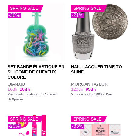
SPRING SALE
SPRING SALE
-38%
-21%
SET BANDE ÉLASTIQUE EN
NAIL LACQUER TIME TO
SILICONE DE CHEVEUX
SHINE
COLORÉ
QIANXIU
MORGAN TAYLOR
16
dh
10
dh
120
dh
95
dh
Mini Bands Elastiques à Cheveux
Vernis à ongles 50065. 15ml
.100pièces
SPRING SALE
SPRING SALE
-20%
-33%