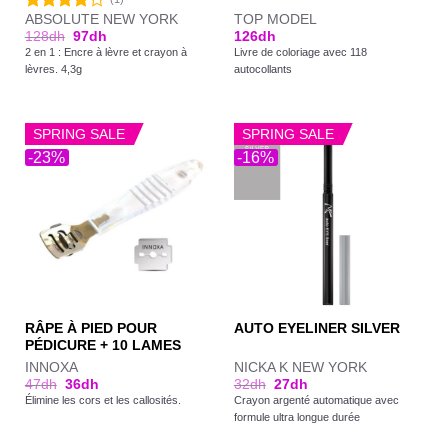
ABSOLUTE NEW YORK
TOP MODEL
Note
128
dh
97
dh
126
dh
4.00
sur
2 en 1 : Encre à lèvre et crayon à
Livre de coloriage avec 118
5
lèvres. 4,3g
autocollants
SPRING SALE
SPRING SALE
-23%
-16%
RÂPE À PIED POUR
AUTO EYELINER SILVER
PÉDICURE + 10 LAMES
INNOXA
NICKA K NEW YORK
47
dh
36
dh
32
dh
27
dh
Élimine les cors et les callosités.
Crayon argenté automatique avec
formule ultra longue durée