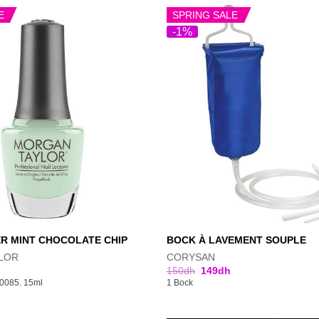
E
SPRING SALE
-1%
R MINT CHOCOLATE CHIP
BOCK À LAVEMENT SOUPLE
LOR
CORYSAN
150
dh
149
dh
50085. 15ml
1 Bock