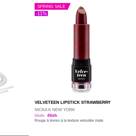
SPRING SALE
-11%
VELVETEEN LIPSTICK STRAWBERRY
NICKA K NEW YORK
55
dh
49
dh
Rouge à lèvres à la texture veloutée mate.