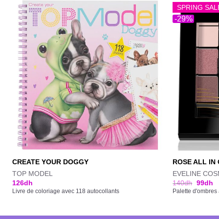
SPRING SAL
-29%
CREATE YOUR DOGGY
ROSE ALL IN
TOP MODEL
EVELINE COS
126
dh
140
dh
99
dh
Livre de coloriage avec 118 autocollants
Palette d'ombres 