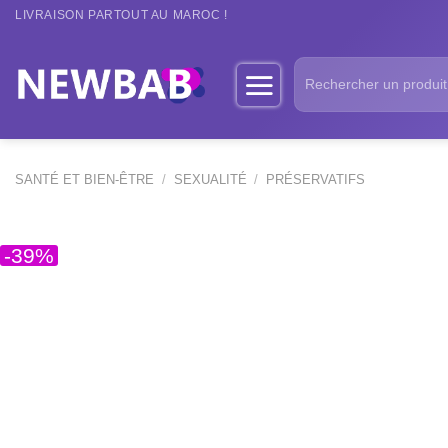
Passer
LIVRAISON PARTOUT AU MAROC !
au
contenu
Recherche
pour :
SANTÉ ET BIEN-ÊTRE
/
SEXUALITÉ
/
PRÉSERVATIFS
-39%