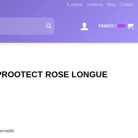
À propos
Livraison
Blog
Contact
PANIER /
0
DH
 PROOTECT ROSE LONGUE
servatifs