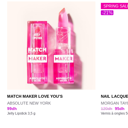
SPRING SAL
-21%
MATCH MAKER LOVE YOU’S
NAIL LACQUE
ABSOLUTE NEW YORK
MORGAN TAY
99
dh
120
dh
95
dh
Jelly Lipstick 3,5 g
Vernis à ongles 