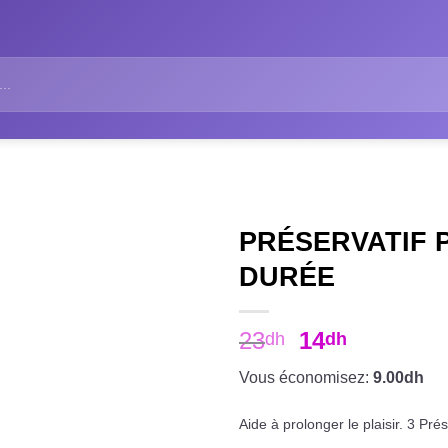
PRÉSERVATIF
DURÉE
23
14
dh
dh
Vous économisez:
9.00dh
Aide à prolonger le plaisir. 3 Pré