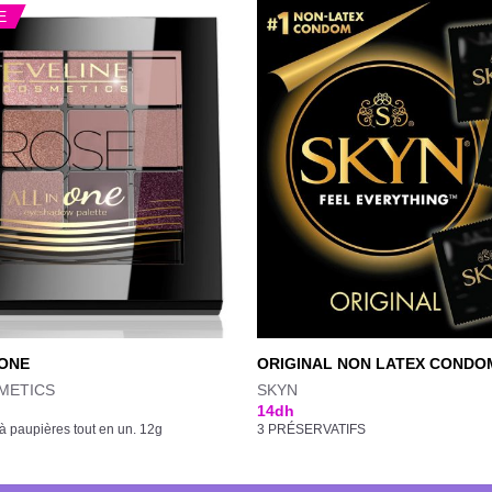
E
 ONE
ORIGINAL NON LATEX CONDO
METICS
SKYN
14
dh
à paupières tout en un. 12g
3 PRÉSERVATIFS