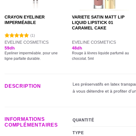
CRAYON EYELINER
VARIETE SATIN MATT LIP
IMPERMÉABLE
LIQUID LIPSTICK 01
CARAMEL CAKE
(1)
EVELINE COSMETICS
EVELINE COSMETICS
Note
5.00
sur 5
59
dh
48
dh
Eyeliner imperméable. pour une
Rouge à lèvres liquide parfumé au
ligne parfaite durable.
chocolat. 5ml
Les
préservatifs en latex transp
DESCRIPTION
à vous détendre et à profiter d’u
INFORMATIONS
QUANTITÉ
COMPLÉMENTAIRES
TYPE