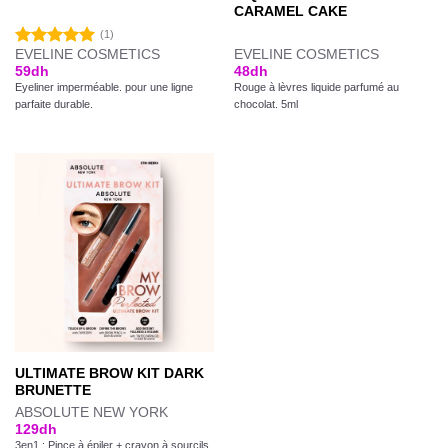
CARAMEL CAKE
(1)
EVELINE COSMETICS
EVELINE COSMETICS
Note
5.00
59
dh
48
dh
sur 5
Eyeliner imperméable. pour une ligne
Rouge à lèvres liquide parfumé au
parfaite durable.
chocolat. 5ml
ULTIMATE BROW KIT DARK
BRUNETTE
ABSOLUTE NEW YORK
129
dh
3en1 : Pince à épiler + crayon à sourcils