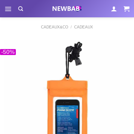
Passer
au
contenu
CADEAUX&CO
/
CADEAUX
-50%