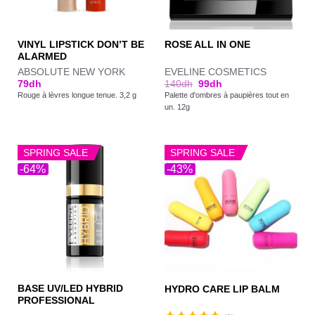
VINYL LIPSTICK DON’T BE
ROSE ALL IN ONE
ALARMED
ABSOLUTE NEW YORK
EVELINE COSMETICS
79
dh
140
dh
99
dh
Rouge à lèvres longue tenue. 3,2 g
Palette d'ombres à paupières tout en
un. 12g
SPRING SALE
SPRING SALE
-64%
-43%
BASE UV/LED HYBRID
HYDRO CARE LIP BALM
PROFESSIONAL