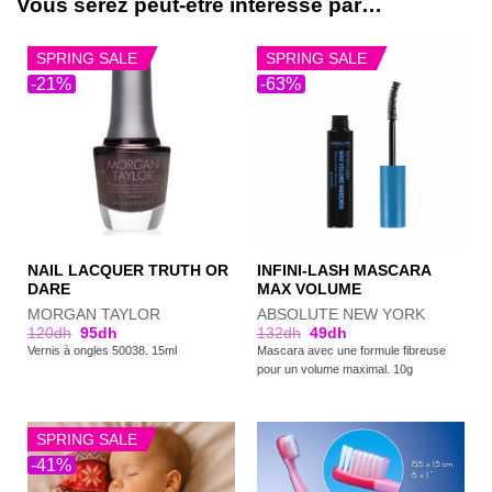
Vous serez peut-être intéressé par…
SPRING SALE
SPRING SALE
-21%
-63%
NAIL LACQUER TRUTH OR
INFINI-LASH MASCARA
DARE
MAX VOLUME
MORGAN TAYLOR
ABSOLUTE NEW YORK
120
dh
95
dh
132
dh
49
dh
Vernis à ongles 50038. 15ml
Mascara avec une formule fibreuse
pour un volume maximal. 10g
SPRING SALE
-41%