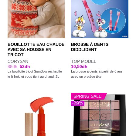
BOUILLOTTE EAU CHAUDE
BROSSE À DENTS
AVEC SA HOUSSE EN
DIDDLIDENT
TRICOT
CORYSAN
TOP MODEL
88
dh
52
dh
10,50
dh
La bouillotte tricot SumBow réchauffe
La brosse à dents à partir de 6 ans
le lit froid et vous tient au chaud. 2L
avec un protège tête
SPRING SALE
-29%