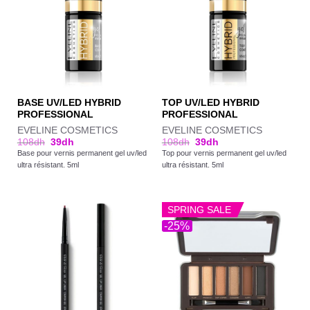
BASE UV/LED HYBRID
TOP UV/LED HYBRID
PROFESSIONAL
PROFESSIONAL
EVELINE COSMETICS
EVELINE COSMETICS
108
dh
39
dh
108
dh
39
dh
Base pour vernis permanent gel uv/led
Top pour vernis permanent gel uv/led
ultra résistant. 5ml
ultra résistant. 5ml
SPRING SALE
-25%