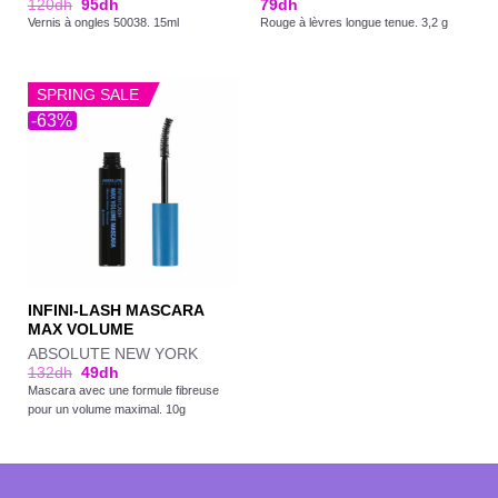
120
dh
95
dh
79
dh
Vernis à ongles 50038. 15ml
Rouge à lèvres longue tenue. 3,2 g
SPRING SALE
-63%
INFINI-LASH MASCARA
MAX VOLUME
ABSOLUTE NEW YORK
132
dh
49
dh
Mascara avec une formule fibreuse
pour un volume maximal. 10g