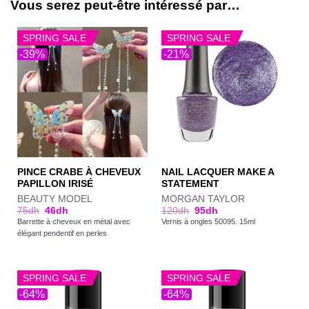
Vous serez peut-être intéressé par…
SPRING SALE
SPRING SALE
-39%
-21%
PINCE CRABE À CHEVEUX
NAIL LACQUER MAKE A
PAPILLON IRISÉ
STATEMENT
BEAUTY MODEL
MORGAN TAYLOR
75
dh
46
dh
120
dh
95
dh
Barrette à cheveux en métal avec
Vernis à ongles 50095. 15ml
élégant pendentif en perles
SPRING SALE
SPRING SALE
-64%
-64%