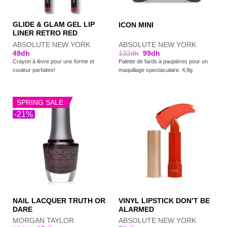
GLIDE & GLAM GEL LIP
ICON MINI
LINER RETRO RED
ABSOLUTE NEW YORK
ABSOLUTE NEW YORK
49
dh
132
dh
99
dh
Crayon à lèvre pour une forme et
Palette de fards à paupières pour un
couleur parfaites!
maquillage spectaculaire. 4,8g
SPRING SALE
-21%
NAIL LACQUER TRUTH OR
VINYL LIPSTICK DON’T BE
DARE
ALARMED
MORGAN TAYLOR
ABSOLUTE NEW YORK