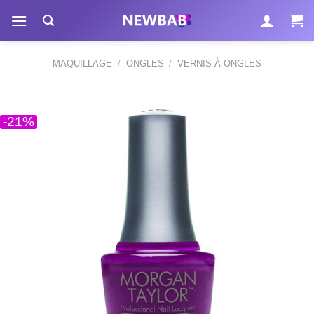
Passer
au
contenu
MAQUILLAGE
/
ONGLES
/
VERNIS À ONGLES
-21%