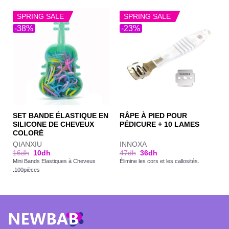
SPRING SALE
SPRING SALE
-38%
-23%
SET BANDE ÉLASTIQUE EN
RÂPE À PIED POUR
SILICONE DE CHEVEUX
PÉDICURE + 10 LAMES
COLORÉ
QIANXIU
INNOXA
16
dh
10
dh
47
dh
36
dh
Mini Bands Elastiques à Cheveux
Élimine les cors et les callosités.
.100pièces