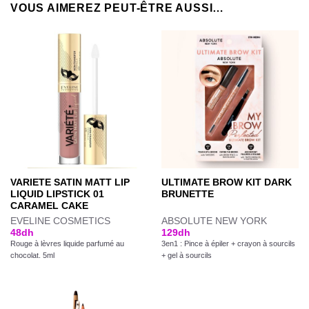
VOUS AIMEREZ PEUT-ÊTRE AUSSI…
VARIETE SATIN MATT LIP
ULTIMATE BROW KIT DARK
LIQUID LIPSTICK 01
BRUNETTE
CARAMEL CAKE
EVELINE COSMETICS
ABSOLUTE NEW YORK
48
dh
129
dh
Rouge à lèvres liquide parfumé au
3en1 : Pince à épiler + crayon à sourcils
chocolat. 5ml
+ gel à sourcils