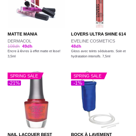
MATTE MANIA
LOVERS ULTRA SHINE 614
DERMACOL
EVELINE COSMETICS
108
dh
49
dh
48
dh
Encre à lèvres à effet matte et lisse!
Gloss avec teints séduisants. Soin et
3,5ml
hydratation intensifs. 7,5ml
SPRING SALE
SPRING SALE
-21%
-1%
NAIL LACQUER BEST
BOCK À LAVEMENT