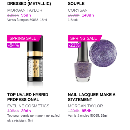
DRESSED (METALLIC)
SOUPLE
MORGAN TAYLOR
CORYSAN
120
dh
95
dh
150
dh
149
dh
Vernis à ongles 50033. 15ml
1 Bock
SPRING SALE
SPRING SALE
-64%
-21%
TOP UV/LED HYBRID
NAIL LACQUER MAKE A
PROFESSIONAL
STATEMENT
EVELINE COSMETICS
MORGAN TAYLOR
108
dh
39
dh
120
dh
95
dh
Top pour vernis permanent gel uv/led
Vernis à ongles 50095. 15ml
ultra résistant. 5ml