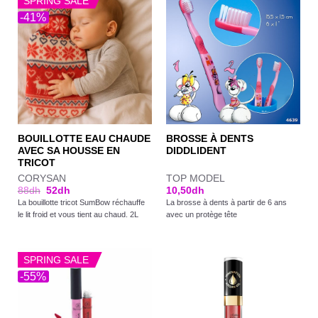
SPRING SALE
-41%
BOUILLOTTE EAU CHAUDE
BROSSE À DENTS
AVEC SA HOUSSE EN
DIDDLIDENT
TRICOT
CORYSAN
TOP MODEL
88
dh
52
dh
10,50
dh
La bouillotte tricot SumBow réchauffe
La brosse à dents à partir de 6 ans
le lit froid et vous tient au chaud. 2L
avec un protège tête
SPRING SALE
-55%