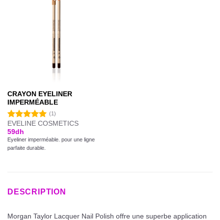
CRAYON EYELINER
IMPERMÉABLE
(1)
EVELINE COSMETICS
Note
5.00
59
dh
sur 5
Eyeliner imperméable. pour une ligne
parfaite durable.
DESCRIPTION
Morgan Taylor Lacquer Nail Polish offre une superbe application