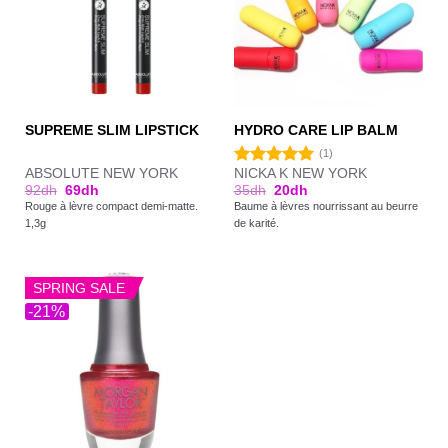
SUPREME SLIM LIPSTICK
HYDRO CARE LIP BALM
(1)
ABSOLUTE NEW YORK
NICKA K NEW YORK
Note
5.00
92
dh
69
dh
35
dh
20
dh
sur 5
Rouge à lèvre compact demi-matte.
Baume à lèvres nourrissant au beurre
1,3g
de karité.
SPRING SALE
-21%