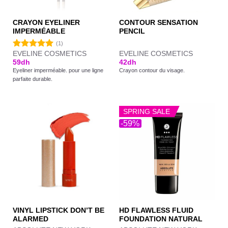
CRAYON EYELINER
CONTOUR SENSATION
IMPERMÉABLE
PENCIL
(1)
EVELINE COSMETICS
EVELINE COSMETICS
Note
5.00
59
dh
42
dh
sur 5
Eyeliner imperméable. pour une ligne
Crayon contour du visage.
parfaite durable.
SPRING SALE
-59%
VINYL LIPSTICK DON’T BE
HD FLAWLESS FLUID
ALARMED
FOUNDATION NATURAL