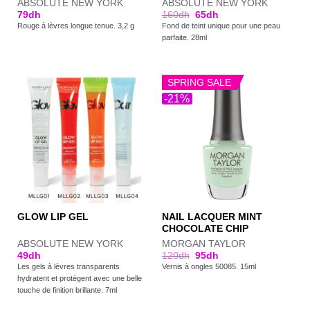
ABSOLUTE NEW YORK
ABSOLUTE NEW YORK
79
dh
160
dh
65
dh
Rouge à lèvres longue tenue. 3,2 g
Fond de teint unique pour une peau
parfaite. 28ml
SPRING SALE
-21%
NAIL LACQUER MINT
GLOW LIP GEL
CHOCOLATE CHIP
ABSOLUTE NEW YORK
MORGAN TAYLOR
49
dh
120
dh
95
dh
Les gels à lèvres transparents
Vernis à ongles 50085. 15ml
hydratent et protègent avec une belle
touche de finition brillante. 7ml