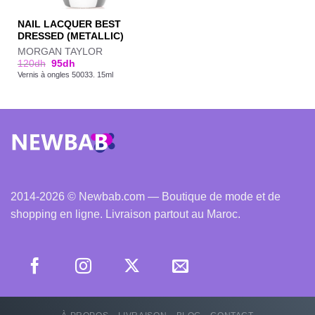
NAIL LACQUER BEST
DRESSED (METALLIC)
MORGAN TAYLOR
120
dh
95
dh
Vernis à ongles 50033. 15ml
2014-2026 © Newbab.com — Boutique de mode et de
shopping en ligne. Livraison partout au Maroc.