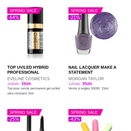
SPRING SALE
SPRING SALE
-64%
-21%
TOP UV/LED HYBRID
NAIL LACQUER MAKE A
PROFESSIONAL
STATEMENT
EVELINE COSMETICS
MORGAN TAYLOR
108
dh
39
dh
120
dh
95
dh
Top pour vernis permanent gel uv/led
Vernis à ongles 50095. 15ml
ultra résistant. 5ml
SPRING SALE
SPRING SALE
-25%
-43%