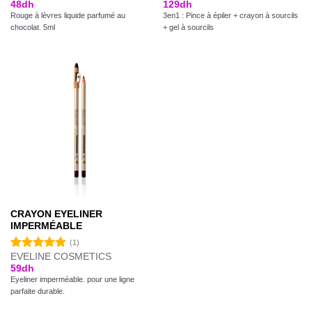
48
dh
129
dh
Rouge à lèvres liquide parfumé au
3en1 : Pince à épiler + crayon à sourcils
chocolat. 5ml
+ gel à sourcils
CRAYON EYELINER
IMPERMÉABLE
(1)
EVELINE COSMETICS
Note
5.00
59
dh
sur 5
Eyeliner imperméable. pour une ligne
parfaite durable.