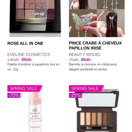
PINCE CRABE À CHEVEUX
ROSE ALL IN ONE
PAPILLON IRISÉ
EVELINE COSMETICS
BEAUTY MODEL
140
dh
99
dh
75
dh
46
dh
Palette d'ombres à paupières tout en
Barrette à cheveux en métal avec
un. 12g
élégant pendentif en perles
SPRING SALE
SPRING SALE
-70%
-25%