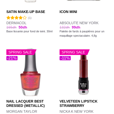
SATIN MAKE-UP BASE
ICON MINI
(1)
DERMACOL
ABSOLUTE NEW YORK
Note
165
dh
50
dh
132
dh
99
dh
4.00
sur
Base lissante pour fond de teint. 30ml
Palette de fards à paupières pour un
5
maquillage spectaculaire. 4,8g
SPRING SALE
SPRING SALE
-21%
-11%
NAIL LACQUER BEST
VELVETEEN LIPSTICK
DRESSED (METALLIC)
STRAWBERRY
MORGAN TAYLOR
NICKA K NEW YORK