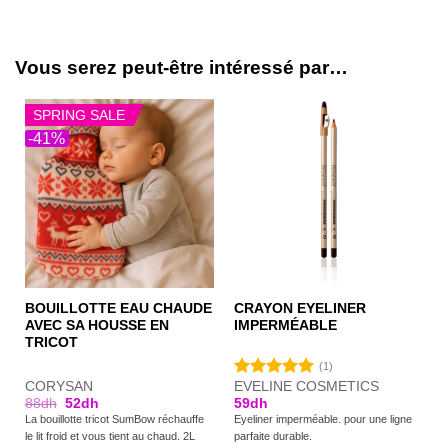
Vous serez peut-être intéressé par…
SPRING SALE
-41%
BOUILLOTTE EAU CHAUDE
CRAYON EYELINER
AVEC SA HOUSSE EN
IMPERMÉABLE
TRICOT
(1)
CORYSAN
EVELINE COSMETICS
Note
5.00
88
dh
52
dh
59
dh
sur 5
La bouillotte tricot SumBow réchauffe
Eyeliner imperméable. pour une ligne
le lit froid et vous tient au chaud. 2L
parfaite durable.