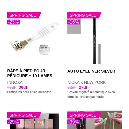
SPRING SALE
SPRING SALE
-23%
-16%
RÂPE À PIED POUR
AUTO EYELINER SILVER
PÉDICURE + 10 LAMES
INNOXA
NICKA K NEW YORK
47
dh
36
dh
32
dh
27
dh
Élimine les cors et les callosités.
Crayon argenté automatique avec
formule ultra longue durée
SPRING SALE
SPRING SALE
-29%
-39%