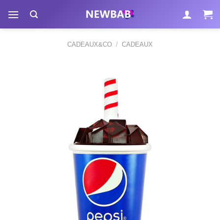
Passer
au
contenu
CADEAUX&CO
/
CADEAUX