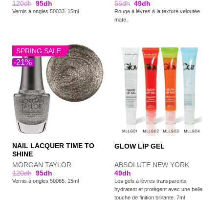
120
dh
95
dh
55
dh
49
dh
Vernis à ongles 50033. 15ml
Rouge à lèvres à la texture veloutée
mate.
SPRING SALE
-21%
NAIL LACQUER TIME TO
GLOW LIP GEL
SHINE
MORGAN TAYLOR
ABSOLUTE NEW YORK
120
dh
95
dh
49
dh
Vernis à ongles 50065. 15ml
Les gels à lèvres transparents
hydratent et protègent avec une belle
touche de finition brillante. 7ml