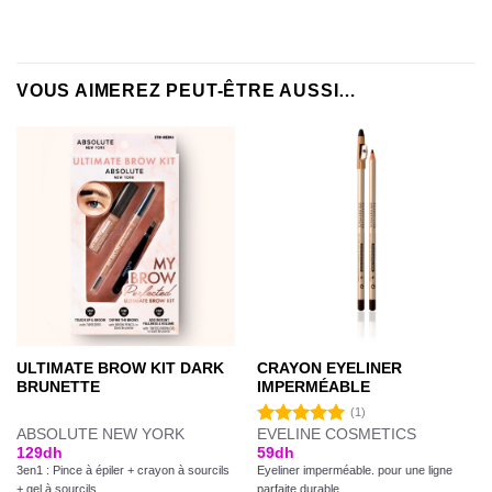
VOUS AIMEREZ PEUT-ÊTRE AUSSI…
ULTIMATE BROW KIT DARK
CRAYON EYELINER
BRUNETTE
IMPERMÉABLE
(1)
ABSOLUTE NEW YORK
EVELINE COSMETICS
Note
5.00
129
dh
59
dh
sur 5
3en1 : Pince à épiler + crayon à sourcils
Eyeliner imperméable. pour une ligne
+ gel à sourcils
parfaite durable.