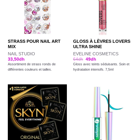
STRASS POUR NAIL ART
GLOSS À LÈVRES LOVERS
MIX
ULTRA SHINE
NAIL STUDIO
EVELINE COSMETICS
33,50
dh
64
dh
49
dh
Assortiment de strass ronds de
Gloss avec teints séduisants. Soin et
différentes couleurs et tailles.
hydratation intensifs. 7,5ml