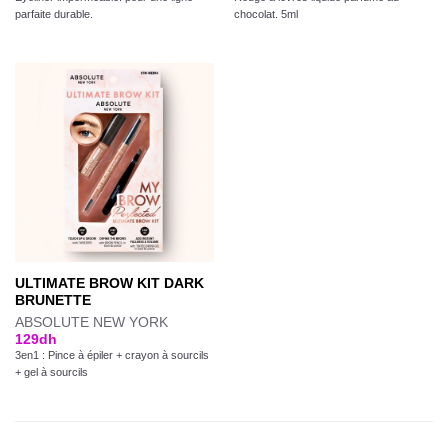
parfaite durable.
chocolat. 5ml
ULTIMATE BROW KIT DARK
BRUNETTE
ABSOLUTE NEW YORK
129
dh
3en1 : Pince à épiler + crayon à sourcils
+ gel à sourcils