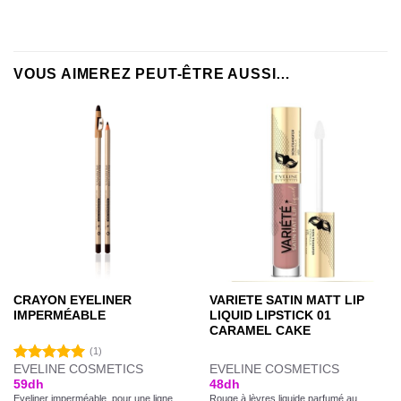
VOUS AIMEREZ PEUT-ÊTRE AUSSI…
CRAYON EYELINER
VARIETE SATIN MATT LIP
IMPERMÉABLE
LIQUID LIPSTICK 01
CARAMEL CAKE
(1)
EVELINE COSMETICS
EVELINE COSMETICS
Note
5.00
59
dh
48
dh
sur 5
Eyeliner imperméable. pour une ligne
Rouge à lèvres liquide parfumé au