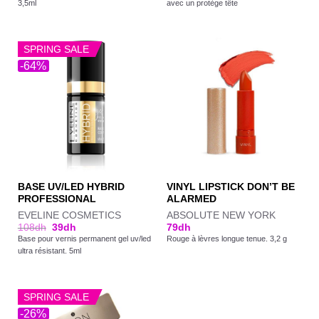
3,5ml
avec un protège tête
SPRING SALE
-64%
BASE UV/LED HYBRID
VINYL LIPSTICK DON’T BE
PROFESSIONAL
ALARMED
EVELINE COSMETICS
ABSOLUTE NEW YORK
108
dh
39
dh
79
dh
Base pour vernis permanent gel uv/led
Rouge à lèvres longue tenue. 3,2 g
ultra résistant. 5ml
SPRING SALE
-26%