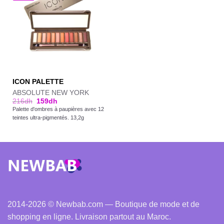
ICON PALETTE
ABSOLUTE NEW YORK
216
dh
159
dh
Palette d'ombres à paupières avec 12
teintes ultra-pigmentés. 13,2g
2014-2026 © Newbab.com — Boutique de mode et de
shopping en ligne. Livraison partout au Maroc.