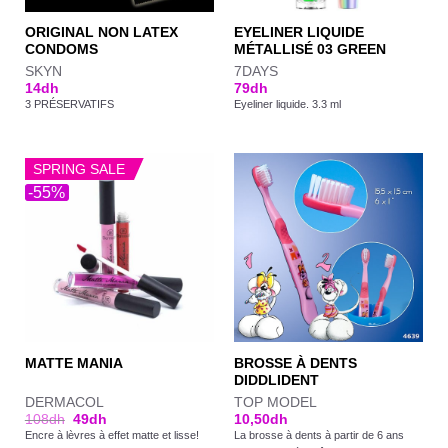
ORIGINAL NON LATEX
EYELINER LIQUIDE
CONDOMS
MÉTALLISÉ 03 GREEN
SKYN
7DAYS
14
dh
79
dh
3 PRÉSERVATIFS
Eyeliner liquide. 3.3 ml
SPRING SALE
-55%
BROSSE À DENTS
MATTE MANIA
DIDDLIDENT
DERMACOL
TOP MODEL
108
dh
49
dh
10,50
dh
Encre à lèvres à effet matte et lisse!
La brosse à dents à partir de 6 ans