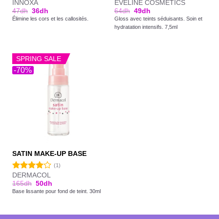
INNOXA
EVELINE COSMETICS
47
dh
36
dh
64
dh
49
dh
Élimine les cors et les callosités.
Gloss avec teints séduisants. Soin et
hydratation intensifs. 7,5ml
SPRING SALE
-70%
SATIN MAKE-UP BASE
(1)
DERMACOL
Note
165
dh
50
dh
4.00
sur
Base lissante pour fond de teint. 30ml
5