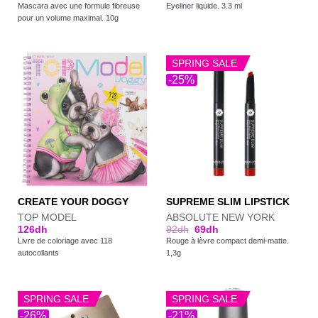
Mascara avec une formule fibreuse
Eyeliner liquide. 3.3 ml
pour un volume maximal. 10g
SPRING SALE
-25%
CREATE YOUR DOGGY
SUPREME SLIM LIPSTICK
TOP MODEL
ABSOLUTE NEW YORK
126
dh
92
dh
69
dh
Livre de coloriage avec 118
Rouge à lèvre compact demi-matte.
autocollants
1,3g
SPRING SALE
SPRING SALE
-26%
-21%