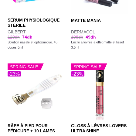
SÉRUM PHYSIOLOGIQUE
MATTE MANIA
STÉRILE
GILBERT
DERMACOL
120
dh
74
dh
108
dh
49
dh
Solution nasale et ophtalmique. 45
Encre à lèvres à effet matte et lisse!
doses 5ml
3,5ml
SPRING SALE
SPRING SALE
-23%
-23%
RÂPE À PIED POUR
GLOSS À LÈVRES LOVERS
PÉDICURE + 10 LAMES
ULTRA SHINE