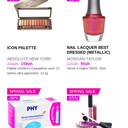
NAIL LACQUER BEST
ICON PALETTE
DRESSED (METALLIC)
ABSOLUTE NEW YORK
MORGAN TAYLOR
216
dh
159
dh
120
dh
95
dh
Palette d'ombres à paupières avec 12
Vernis à ongles 50033. 15ml
teintes ultra-pigmentés. 13,2g
SPRING SALE
SPRING SALE
-38%
-55%