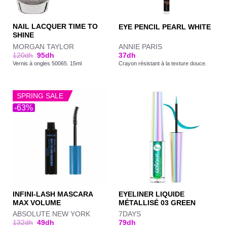
NAIL LACQUER TIME TO
EYE PENCIL PEARL WHITE
SHINE
MORGAN TAYLOR
ANNIE PARIS
120
dh
95
dh
37
dh
Vernis à ongles 50065. 15ml
Crayon résistant à la texture douce.
SPRING SALE
-63%
INFINI-LASH MASCARA
EYELINER LIQUIDE
MAX VOLUME
MÉTALLISÉ 03 GREEN
ABSOLUTE NEW YORK
7DAYS
132
dh
49
dh
79
dh