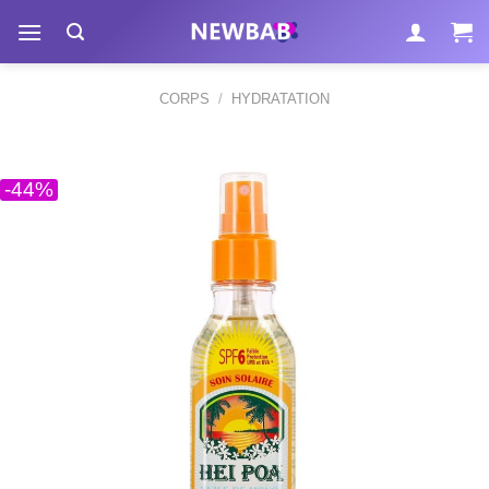
Passer
au
contenu
CORPS
/
HYDRATATION
-44%