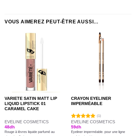
VOUS AIMEREZ PEUT-ÊTRE AUSSI…
VARIETE SATIN MATT LIP
CRAYON EYELINER
LIQUID LIPSTICK 01
IMPERMÉABLE
CARAMEL CAKE
(1)
EVELINE COSMETICS
EVELINE COSMETICS
Note
5.00
48
dh
59
dh
sur 5
Rouge à lèvres liquide parfumé au
Eyeliner imperméable. pour une ligne