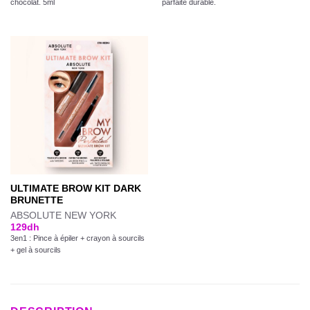
chocolat. 5ml
parfaite durable.
ULTIMATE BROW KIT DARK
BRUNETTE
ABSOLUTE NEW YORK
129
dh
3en1 : Pince à épiler + crayon à sourcils
+ gel à sourcils