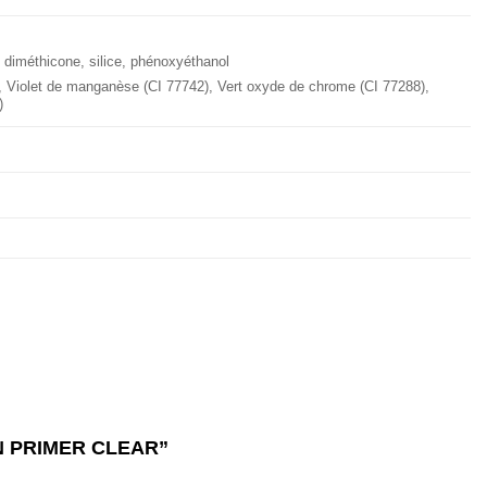
 diméthicone, silice, phénoxyéthanol
), Violet de manganèse (CI 77742), Vert oxyde de chrome (CI 77288),
)
ION PRIMER CLEAR”