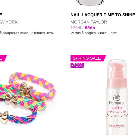
E
NAIL LACQUER TIME TO SHINE
EW YORK
MORGAN TAYLOR
120
dh
95
dh
à paupières avec 12 teintes ultra-
Vernis à ongles 50065. 15ml
E
SPRING SALE
-70%