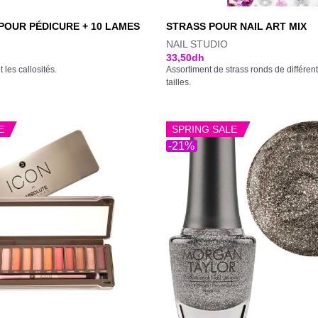
 POUR PÉDICURE + 10 LAMES
STRASS POUR NAIL ART MIX
NAIL STUDIO
33,50
dh
t les callosités.
Assortiment de strass ronds de différen
tailles.
E
SPRING SALE
-21%