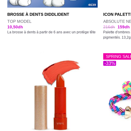
BROSSE À DENTS DIDDLIDENT
ICON PALETT
TOP MODEL
ABSOLUTE N
10,50
dh
216
dh
159
dh
La brosse à dents à partir de 6 ans avec un protège tête
Palette d'ombres 
pigmentés. 13,2g
SPRING SAL
-33%