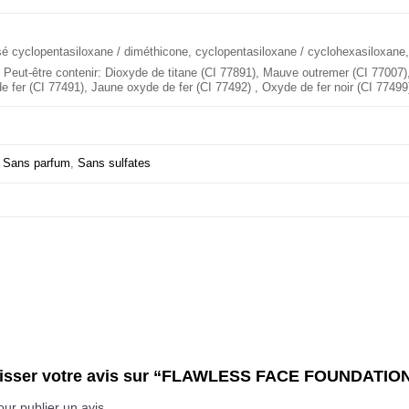
é cyclopentasiloxane / diméthicone, cyclopentasiloxane / cyclohexasiloxane,
/ Peut-être contenir: Dioxyde de titane (CI 77891), Mauve outremer (CI 77007
 fer (CI 77491), Jaune oxyde de fer (CI 77492) , Oxyde de fer noir (CI 77499
,
Sans parfum
,
Sans sulfates
 laisser votre avis sur “FLAWLESS FACE FOUNDAT
ur publier un avis.