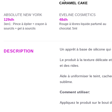
CARAMEL CAKE
ABSOLUTE NEW YORK
EVELINE COSMETICS
129
dh
48
dh
3en1 : Pince à épiler + crayon à
Rouge à lèvres liquide parfumé au
sourcils + gel à sourcils
chocolat. 5ml
Un apprêt à base de silicone qui
DESCRIPTION
Le produit à la texture délicate e
et des rides.
Aide à uniformiser le teint, cach
sublime.
Comment utiliser:
Appliquez le produit sur le bout 