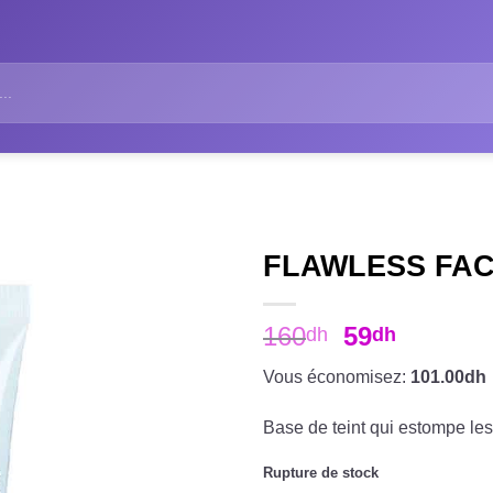
FLAWLESS FAC
160
59
dh
dh
Vous économisez:
101.00dh
Base de teint qui estompe les 
Rupture de stock