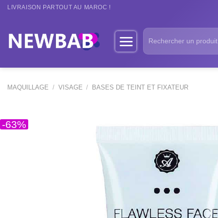
Passer
LIVRAISON PARTOUT AU MAROC !
au
contenu
Recherche
pour :
MAQUILLAGE
/
VISAGE
/
BASES DE TEINT ET FIXATEUR
-63%