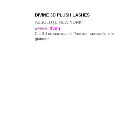
DIVINE 3D PLUSH LASHES
ABSOLUTE NEW YORK
148
dh
99
dh
Cils 3D en soie qualité Premium, sensuelle, effet
glamour.