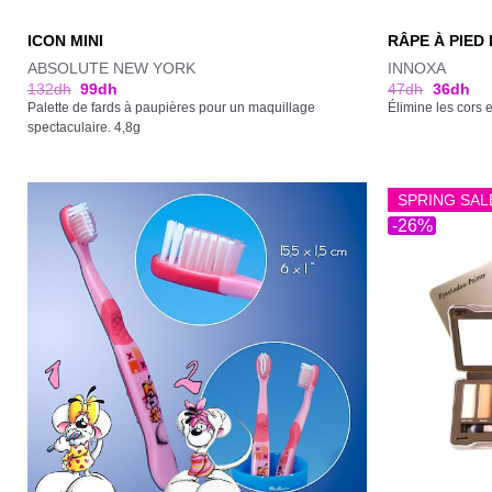
ICON MINI
RÂPE À PIED
ABSOLUTE NEW YORK
INNOXA
132
dh
99
dh
47
dh
36
dh
Palette de fards à paupières pour un maquillage
Élimine les cors e
spectaculaire. 4,8g
SPRING SAL
-26%