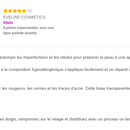
(1)
EVELINE COSMETICS
Note
5.00
sur 5
59
dh
Eyeliner imperméable. pour une
ligne parfaite durable.
 estompe les imperfections et les ridules pour préparer la peau à une 
t à la composition hypoallergénique s’applique facilement et se répartit s
er les rougeurs, les cernes et les traces d’acné. Cette base transparente
des doigts, tamponnez sur le visage et distribuez avec un pinceau ou le