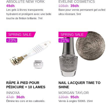
ABSOLUTE NEW YORK
EVELINE COSMETICS
49
dh
108
dh
39
dh
Les gels à lèvres transparents
Base pour vernis permanent gel uv/led
hydratent et protègent avec une belle
ultra résistant. 5ml
touche de finition brillante. 7ml
SPRING SALE
SPRING SALE
-23%
-21%
RÂPE À PIED POUR
NAIL LACQUER TIME TO
PÉDICURE + 10 LAMES
SHINE
INNOXA
MORGAN TAYLOR
47
dh
36
dh
120
dh
95
dh
Élimine les cors et les callosités.
Vernis à ongles 50065. 15ml