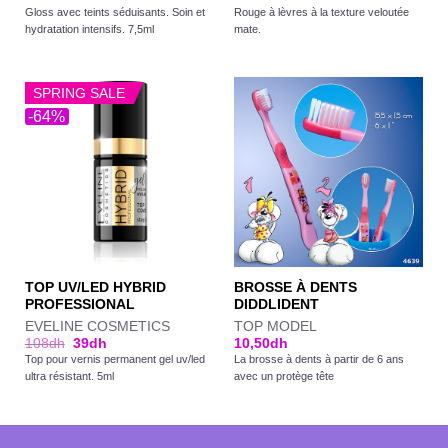
Gloss avec teints séduisants. Soin et
Rouge à lèvres à la texture veloutée
hydratation intensifs. 7,5ml
mate.
SPRING SALE
-64%
TOP UV/LED HYBRID
BROSSE À DENTS
PROFESSIONAL
DIDDLIDENT
EVELINE COSMETICS
TOP MODEL
108
dh
39
dh
10,50
dh
Top pour vernis permanent gel uv/led
La brosse à dents à partir de 6 ans
ultra résistant. 5ml
avec un protège tête