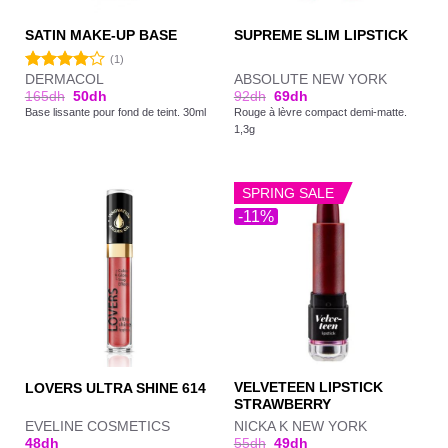
SATIN MAKE-UP BASE
SUPREME SLIM LIPSTICK
(1)
DERMACOL
ABSOLUTE NEW YORK
Note
165
dh
50
dh
92
dh
69
dh
4.00
sur
Base lissante pour fond de teint. 30ml
Rouge à lèvre compact demi-matte.
5
1,3g
SPRING SALE
-11%
VELVETEEN LIPSTICK
LOVERS ULTRA SHINE 614
STRAWBERRY
EVELINE COSMETICS
NICKA K NEW YORK
48
dh
55
dh
49
dh