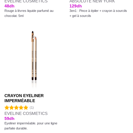
EVELINE COSMETICS
ABSOLUTE NEW YORK
48
dh
129
dh
Rouge à lèvres liquide parfumé au
3en1 : Pince à épiler + crayon à sourcils
chocolat. 5ml
+ gel à sourcils
CRAYON EYELINER
IMPERMÉABLE
(1)
EVELINE COSMETICS
Note
5.00
59
dh
sur 5
Eyeliner imperméable. pour une ligne
parfaite durable.