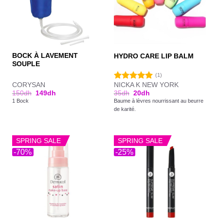
BOCK À LAVEMENT
HYDRO CARE LIP BALM
SOUPLE
(1)
CORYSAN
NICKA K NEW YORK
Note
5.00
150
dh
149
dh
35
dh
20
dh
sur 5
1 Bock
Baume à lèvres nourrissant au beurre
de karité.
SPRING SALE
SPRING SALE
-70%
-25%