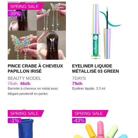
SPRING SALE
-39%
PINCE CRABE À CHEVEUX
EYELINER LIQUIDE
PAPILLON IRISÉ
MÉTALLISÉ 03 GREEN
BEAUTY MODEL
7DAYS
75
dh
46
dh
79
dh
Barrette à cheveux en métal avec
Eyeliner liquide. 3.3 ml
élégant pendentif en perles
SPRING SALE
SPRING SALE
-1%
-43%