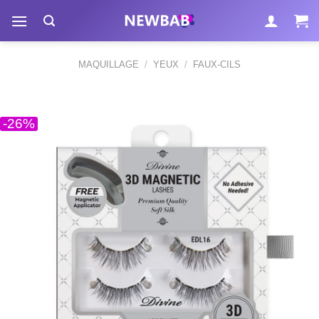
Passer
au
contenu
MAQUILLAGE
/
YEUX
/
FAUX-CILS
-26%