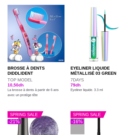
BROSSE À DENTS
EYELINER LIQUIDE
DIDDLIDENT
MÉTALLISÉ 03 GREEN
TOP MODEL
7DAYS
10,50
dh
79
dh
La brosse à dents à partir de 6 ans
Eyeliner liquide. 3.3 ml
avec un protège tête
SPRING SALE
SPRING SALE
-21%
-16%