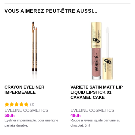
VOUS AIMEREZ PEUT-ÊTRE AUSSI…
CRAYON EYELINER
VARIETE SATIN MATT LIP
IMPERMÉABLE
LIQUID LIPSTICK 01
CARAMEL CAKE
(1)
EVELINE COSMETICS
EVELINE COSMETICS
Note
5.00
59
dh
48
dh
sur 5
Eyeliner imperméable. pour une ligne
Rouge à lèvres liquide parfumé au
parfaite durable.
chocolat. 5ml