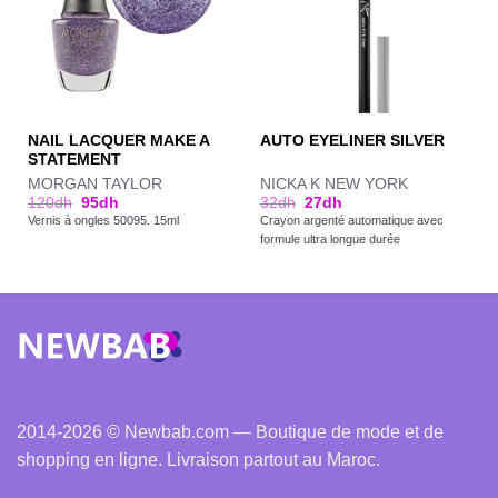
NAIL LACQUER MAKE A
AUTO EYELINER SILVER
STATEMENT
MORGAN TAYLOR
NICKA K NEW YORK
120
dh
95
dh
32
dh
27
dh
Vernis à ongles 50095. 15ml
Crayon argenté automatique avec
formule ultra longue durée
2014-2026 © Newbab.com — Boutique de mode et de
shopping en ligne. Livraison partout au Maroc.