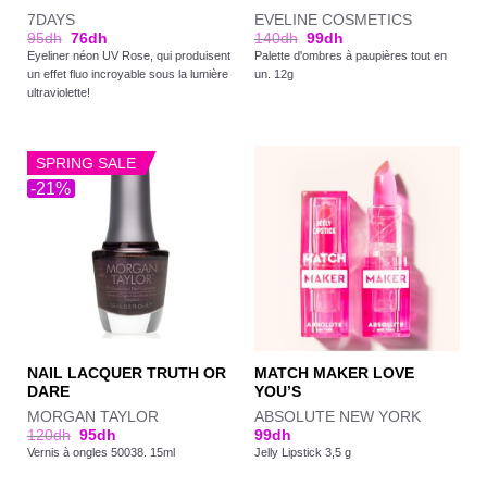
7DAYS
EVELINE COSMETICS
95
dh
76
dh
140
dh
99
dh
Eyeliner néon UV Rose, qui produisent
Palette d'ombres à paupières tout en
un effet fluo incroyable sous la lumière
un. 12g
ultraviolette!
SPRING SALE
-21%
NAIL LACQUER TRUTH OR
MATCH MAKER LOVE
DARE
YOU’S
MORGAN TAYLOR
ABSOLUTE NEW YORK
120
dh
95
dh
99
dh
Vernis à ongles 50038. 15ml
Jelly Lipstick 3,5 g