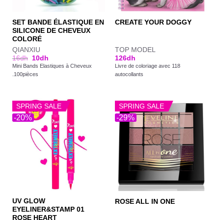
SET BANDE ÉLASTIQUE EN
CREATE YOUR DOGGY
SILICONE DE CHEVEUX
COLORÉ
QIANXIU
TOP MODEL
16
dh
10
dh
126
dh
Mini Bands Elastiques à Cheveux
Livre de coloriage avec 118
.100pièces
autocollants
SPRING SALE
SPRING SALE
-20%
-29%
UV GLOW
ROSE ALL IN ONE
EYELINER&STAMP 01
ROSE HEART