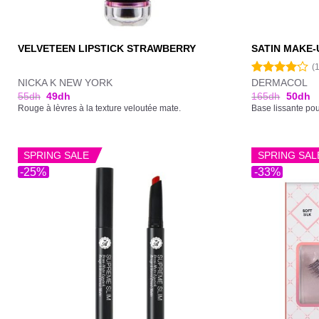
VELVETEEN LIPSTICK STRAWBERRY
SATIN MAKE-
(
NICKA K NEW YORK
DERMACOL
Note
4.00
sur
55
dh
49
dh
165
dh
50
dh
5
Rouge à lèvres à la texture veloutée mate.
Base lissante pou
SPRING SALE
SPRING SAL
-25%
-33%