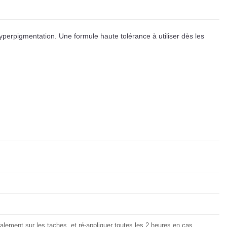
hyperpigmentation. Une formule haute tolérance à utiliser dès les
calement sur les taches, et ré-appliquer toutes les 2 heures en cas