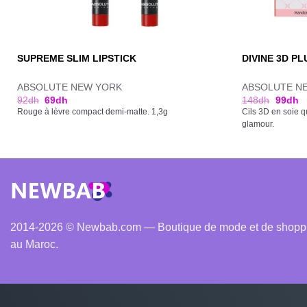
SUPREME SLIM LIPSTICK
DIVINE 3D P
ABSOLUTE NEW YORK
ABSOLUTE N
92
dh
69
dh
148
dh
99
dh
Rouge à lèvre compact demi-matte. 1,3g
Cils 3D en soie q
glamour.
2014-2026 © Newbab.com — Boutique de mode et de shopping
au Maroc.