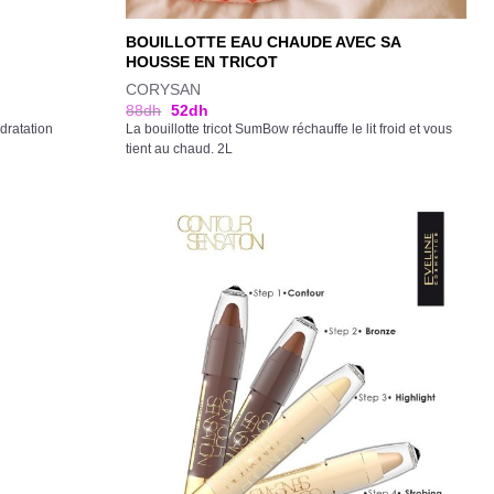
BOUILLOTTE EAU CHAUDE AVEC SA
HOUSSE EN TRICOT
CORYSAN
88
dh
52
dh
dratation
La bouillotte tricot SumBow réchauffe le lit froid et vous
tient au chaud. 2L