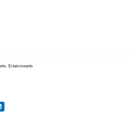
ants
,
Eclaircissants