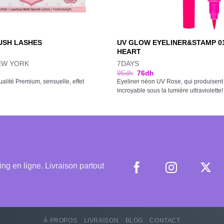
UV GLOW EYELINER&STAMP 0
LUSH LASHES
HEART
EW YORK
7DAYS
95
dh
76
dh
ualité Premium, sensuelle, effet
Eyeliner néon UV Rose, qui produisent u
incroyable sous la lumière ultraviolette!
 en ligne. Livraison partout
À PROPOS
LIVRAISON
BLOG
CONTACT