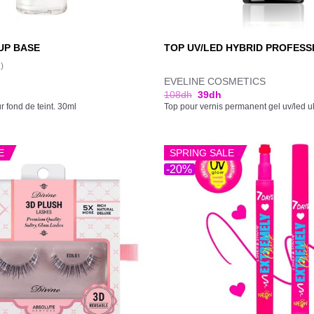
UP BASE
TOP UV/LED HYBRID PROFESS
1)
EVELINE COSMETICS
108
dh
39
dh
r fond de teint. 30ml
Top pour vernis permanent gel uv/led ult
E
SPRING SALE
-20%