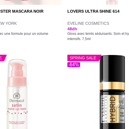
STER MASCARA NOIR
LOVERS ULTRA SHINE 614
EW YORK
EVELINE COSMETICS
48
dh
ec une formule pour un volume
Gloss avec teints séduisants. Soin et hy
intensifs. 7,5ml
E
SPRING SALE
-64%