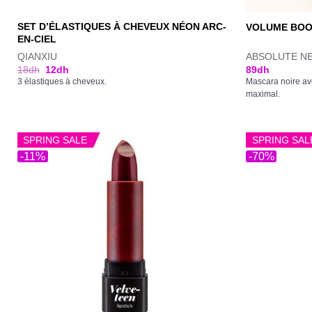
SET D’ÉLASTIQUES À CHEVEUX NÉON ARC-
VOLUME BOO
EN-CIEL
QIANXIU
ABSOLUTE N
18
dh
12
dh
89
dh
3 élastiques à cheveux.
Mascara noire av
maximal.
SPRING SALE
SPRING SAL
-11%
-70%