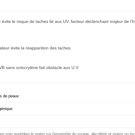
t évite le risque de taches lié aux UV, facteur déclenchant majeur de l’
eur évite la réapparition des taches.
VB sans octocrylène fait obstacle aux U.V.
s de peaux
génique
 en soin quotidien le matin sur l'ensemble du visage, décolleté et mains ou lo