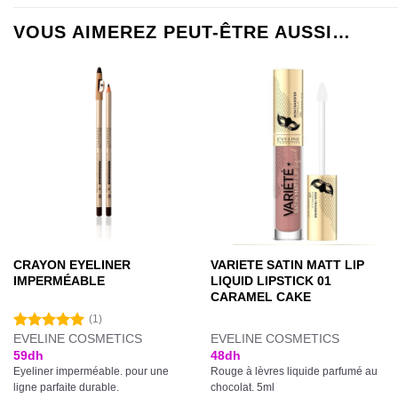
VOUS AIMEREZ PEUT-ÊTRE AUSSI…
CRAYON EYELINER
VARIETE SATIN MATT LIP
IMPERMÉABLE
LIQUID LIPSTICK 01
CARAMEL CAKE
(1)
EVELINE COSMETICS
EVELINE COSMETICS
Note
5.00
sur 5
59
dh
48
dh
Eyeliner imperméable. pour une
Rouge à lèvres liquide parfumé au
ligne parfaite durable.
chocolat. 5ml