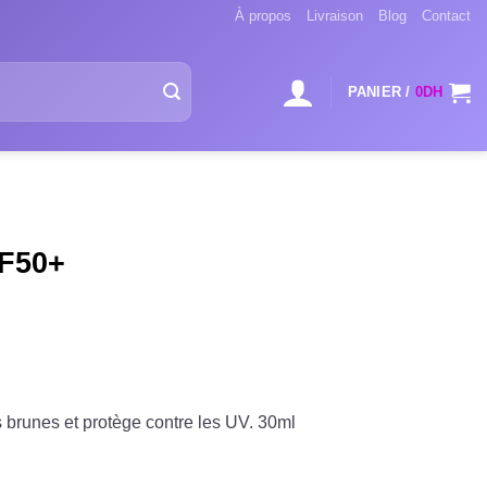
À propos
Livraison
Blog
Contact
PANIER /
0
DH
F50+
 brunes et protège contre les UV. 30ml