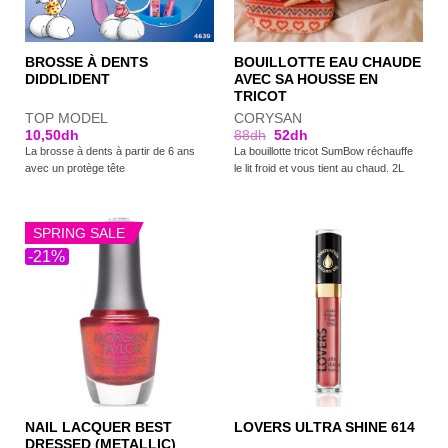
BROSSE À DENTS
BOUILLOTTE EAU CHAUDE
DIDDLIDENT
AVEC SA HOUSSE EN
TRICOT
TOP MODEL
CORYSAN
10,50
dh
88
dh
52
dh
La brosse à dents à partir de 6 ans
La bouillotte tricot SumBow réchauffe
avec un protège tête
le lit froid et vous tient au chaud. 2L
SPRING SALE
-21%
NAIL LACQUER BEST
LOVERS ULTRA SHINE 614
DRESSED (METALLIC)