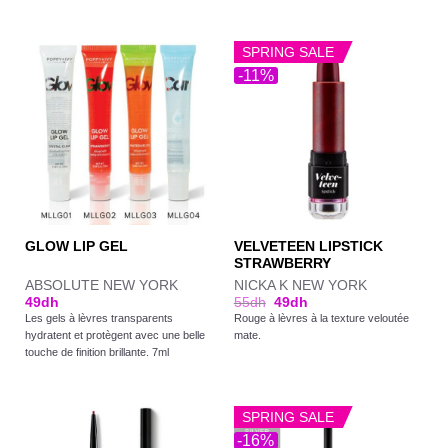
SPRING SALE
-11%
VELVETEEN LIPSTICK
GLOW LIP GEL
STRAWBERRY
ABSOLUTE NEW YORK
NICKA K NEW YORK
49
dh
55
dh
49
dh
Les gels à lèvres transparents
Rouge à lèvres à la texture veloutée
hydratent et protègent avec une belle
mate.
touche de finition brillante. 7ml
SPRING SALE
-16%