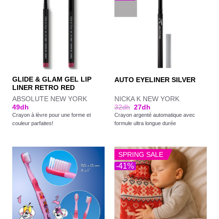
GLIDE & GLAM GEL LIP
AUTO EYELINER SILVER
LINER RETRO RED
ABSOLUTE NEW YORK
NICKA K NEW YORK
49
dh
32
dh
27
dh
Crayon à lèvre pour une forme et
Crayon argenté automatique avec
couleur parfaites!
formule ultra longue durée
SPRING SALE
-41%