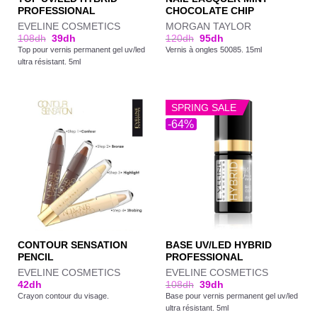
PROFESSIONAL
CHOCOLATE CHIP
EVELINE COSMETICS
MORGAN TAYLOR
108
dh
39
dh
120
dh
95
dh
Top pour vernis permanent gel uv/led
Vernis à ongles 50085. 15ml
ultra résistant. 5ml
SPRING SALE
-64%
CONTOUR SENSATION
BASE UV/LED HYBRID
PENCIL
PROFESSIONAL
EVELINE COSMETICS
EVELINE COSMETICS
42
dh
108
dh
39
dh
Crayon contour du visage.
Base pour vernis permanent gel uv/led
ultra résistant. 5ml