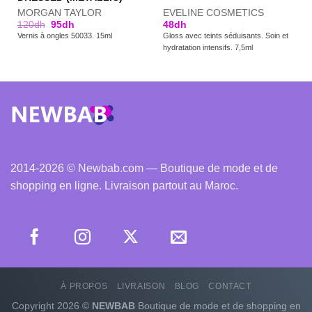
MORGAN TAYLOR
EVELINE COSMETICS
120
dh
95
dh
48
dh
Vernis à ongles 50033. 15ml
Gloss avec teints séduisants. Soin et
hydratation intensifs. 7,5ml
2014-2026 © Newbab.com — Boutique de mode et de
shopping en ligne. Livraison partout au Maroc.
À PROPOS
LIVRAISON
BLOG
CONTACT
Copyright 2026 ©
NEWBAB
Boutique de mode et de shopping en