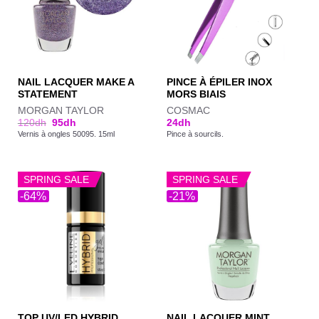
NAIL LACQUER MAKE A
PINCE À ÉPILER INOX
STATEMENT
MORS BIAIS
MORGAN TAYLOR
COSMAC
120
dh
95
dh
24
dh
Vernis à ongles 50095. 15ml
Pince à sourcils.
SPRING SALE
SPRING SALE
-64%
-21%
TOP UV/LED HYBRID
NAIL LACQUER MINT