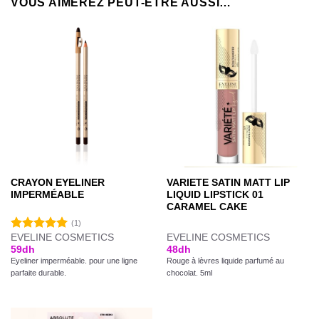
VOUS AIMEREZ PEUT-ÊTRE AUSSI…
CRAYON EYELINER
VARIETE SATIN MATT LIP
IMPERMÉABLE
LIQUID LIPSTICK 01
CARAMEL CAKE
(1)
EVELINE COSMETICS
EVELINE COSMETICS
Note
5.00
59
dh
48
dh
sur 5
Eyeliner imperméable. pour une ligne
Rouge à lèvres liquide parfumé au
parfaite durable.
chocolat. 5ml