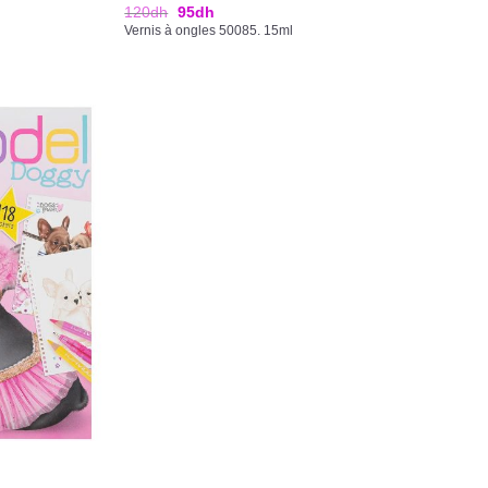
120
dh
95
dh
Vernis à ongles 50085. 15ml