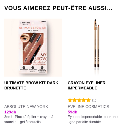
VOUS AIMEREZ PEUT-ÊTRE AUSSI…
ULTIMATE BROW KIT DARK
CRAYON EYELINER
BRUNETTE
IMPERMÉABLE
(1)
ABSOLUTE NEW YORK
EVELINE COSMETICS
Note
5.00
sur 5
129
dh
59
dh
3en1 : Pince à épiler + crayon à
Eyeliner imperméable. pour une
sourcils + gel à sourcils
ligne parfaite durable.