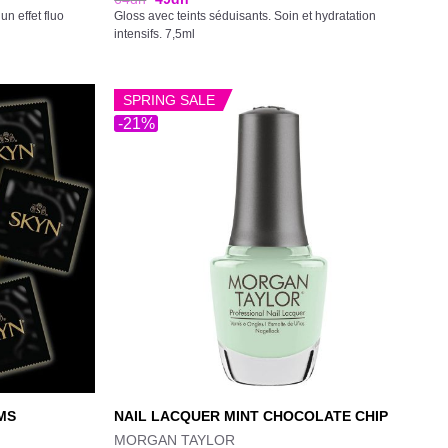
n effet fluo
Gloss avec teints séduisants. Soin et hydratation
intensifs. 7,5ml
SPRING SALE
-21%
MS
NAIL LACQUER MINT CHOCOLATE CHIP
MORGAN TAYLOR