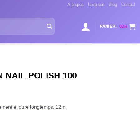
À propos
Livraison
Blog
Contact
PANIER /
0
DH
 NAIL POLISH 100
ement et dure longtemps. 12ml