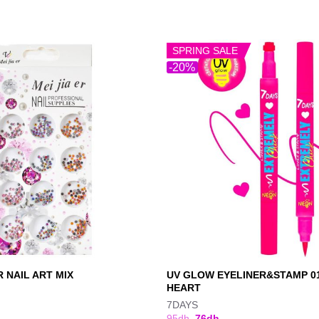
SPRING SALE
-20%
UV GLOW EYELINER&STAMP 0
 NAIL ART MIX
HEART
7DAYS
95
dh
76
dh