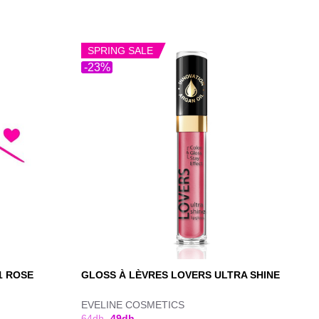
SPRING SALE
-23%
1 ROSE
GLOSS À LÈVRES LOVERS ULTRA SHINE
EVELINE COSMETICS
64
dh
49
dh