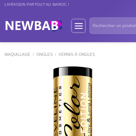
Passer
LIVRAISON PARTOUT AU MAROC !
au
contenu
Recherche
pour :
MAQUILLAGE
/
ONGLES
/
VERNIS À ONGLES