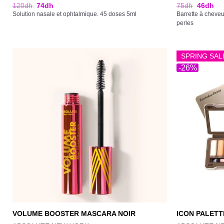
120
dh
74
dh
75
dh
46
dh
Solution nasale et ophtalmique. 45 doses 5ml
Barrette à cheve
perles
SPRING SAL
-26%
VOLUME BOOSTER MASCARA NOIR
ICON PALETT