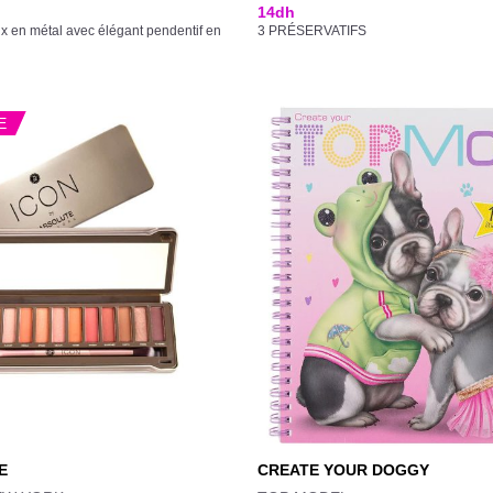
14
dh
ux en métal avec élégant pendentif en
3 PRÉSERVATIFS
E
E
CREATE YOUR DOGGY