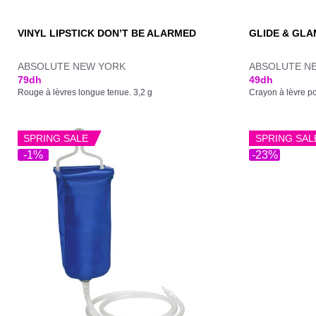
VINYL LIPSTICK DON’T BE ALARMED
GLIDE & GLA
ABSOLUTE NEW YORK
ABSOLUTE N
79
dh
49
dh
Rouge à lèvres longue tenue. 3,2 g
Crayon à lèvre po
SPRING SALE
SPRING SAL
-1%
-23%