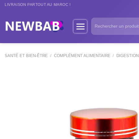
Passer
LIVRAISON PARTOUT AU MAROC !
au
contenu
Recherche
pour :
SANTÉ ET BIEN-ÊTRE
/
COMPLÉMENT ALIMENTAIRE
/
DIGESTION