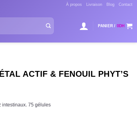
À propos
Livraison
Blog
Contact
PANIER /
0
DH
TAL ACTIF & FENOUIL PHYT’S
 intestinaux. 75 gélules