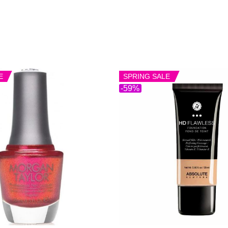
E
SPRING SALE
-59%