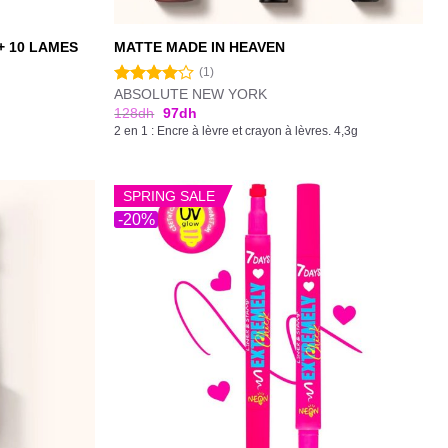
+ 10 LAMES
MATTE MADE IN HEAVEN
(1)
ABSOLUTE NEW YORK
Note
4.00
sur
128
dh
97
dh
5
2 en 1 : Encre à lèvre et crayon à lèvres. 4,3g
SPRING SALE
-20%