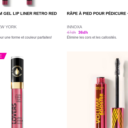
M GEL LIP LINER RETRO RED
RÂPE À PIED POUR PÉDICURE 
EW YORK
INNOXA
47
dh
36
dh
ur une forme et couleur parfaites!
Élimine les cors et les callosités.
E