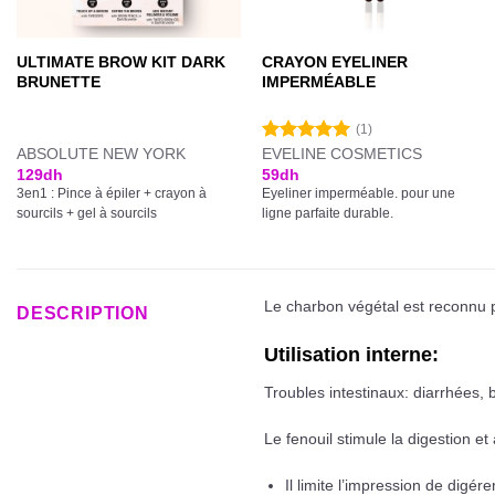
ULTIMATE BROW KIT DARK
CRAYON EYELINER
BRUNETTE
IMPERMÉABLE
(1)
ABSOLUTE NEW YORK
EVELINE COSMETICS
Note
5.00
sur 5
129
dh
59
dh
3en1 : Pince à épiler + crayon à
Eyeliner imperméable. pour une
sourcils + gel à sourcils
ligne parfaite durable.
Le charbon végétal est reconnu po
DESCRIPTION
Utilisation interne:
Troubles intestinaux: diarrhées, b
Le fenouil stimule la digestion et 
Il limite l’impression de digér