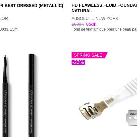
HD FLAWLESS FLUID FOUNDA
R BEST DRESSED (METALLIC)
NATURAL
LOR
ABSOLUTE NEW YORK
160
dh
65
dh
50033. 15ml
Fond de teint unique pour une peau par
SPRING SALE
-23%