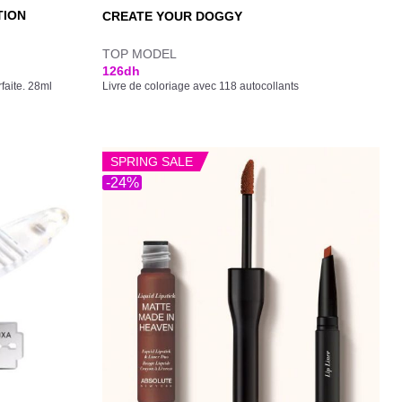
TION
CREATE YOUR DOGGY
TOP MODEL
126
dh
faite. 28ml
Livre de coloriage avec 118 autocollants
SPRING SALE
-24%