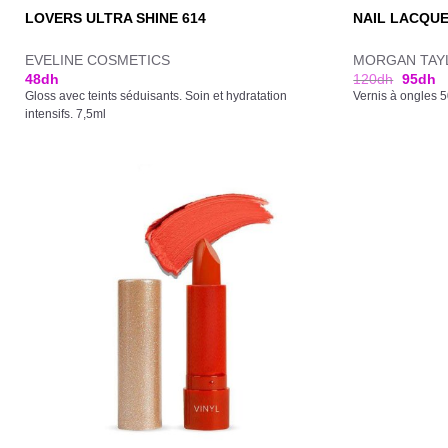
LOVERS ULTRA SHINE 614
NAIL LACQUE
EVELINE COSMETICS
MORGAN TAY
48
dh
120
dh
95
dh
Gloss avec teints séduisants. Soin et hydratation
Vernis à ongles 
intensifs. 7,5ml