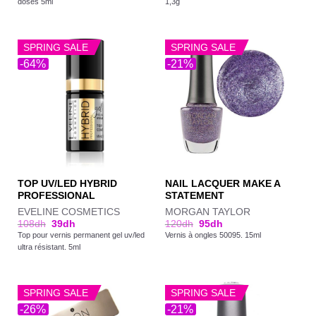
doses 5ml
1,3g
SPRING SALE
SPRING SALE
-64%
-21%
TOP UV/LED HYBRID
NAIL LACQUER MAKE A
PROFESSIONAL
STATEMENT
EVELINE COSMETICS
MORGAN TAYLOR
108
dh
39
dh
120
dh
95
dh
Top pour vernis permanent gel uv/led
Vernis à ongles 50095. 15ml
ultra résistant. 5ml
SPRING SALE
SPRING SALE
-26%
-21%