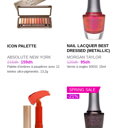
NAIL LACQUER BEST
ICON PALETTE
DRESSED (METALLIC)
ABSOLUTE NEW YORK
MORGAN TAYLOR
216
dh
159
dh
120
dh
95
dh
Palette d'ombres à paupières avec 12
Vernis à ongles 50033. 15ml
teintes ultra-pigmentés. 13,2g
SPRING SALE
-21%