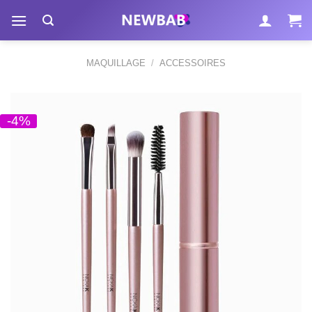
Passer
au
contenu
MAQUILLAGE
/
ACCESSOIRES
-4%