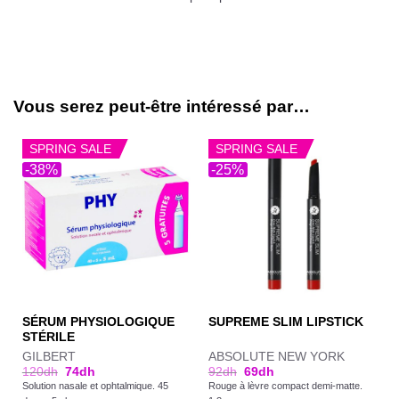
Vous serez peut-être intéressé par…
SPRING SALE
SPRING SALE
-38%
-25%
SÉRUM PHYSIOLOGIQUE
SUPREME SLIM LIPSTICK
STÉRILE
GILBERT
ABSOLUTE NEW YORK
120
dh
74
dh
92
dh
69
dh
Solution nasale et ophtalmique. 45
Rouge à lèvre compact demi-matte.