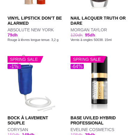
VINYL LIPSTICK DON’T BE
NAIL LACQUER TRUTH OR
ALARMED
DARE
ABSOLUTE NEW YORK
MORGAN TAYLOR
79
dh
120
dh
95
dh
Rouge à lèvres longue tenue. 3,2 g
Vernis à ongles 50038. 15ml
SPRING SALE
SPRING SALE
-1%
-64%
BOCK À LAVEMENT
BASE UV/LED HYBRID
SOUPLE
PROFESSIONAL
CORYSAN
EVELINE COSMETICS
150
dh
149
dh
108
dh
39
dh