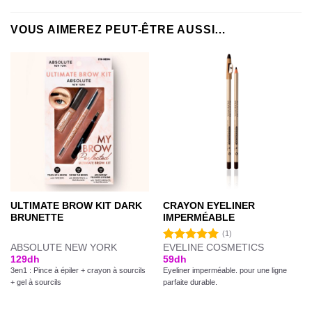
VOUS AIMEREZ PEUT-ÊTRE AUSSI…
ULTIMATE BROW KIT DARK
CRAYON EYELINER
BRUNETTE
IMPERMÉABLE
(1)
ABSOLUTE NEW YORK
EVELINE COSMETICS
Note
5.00
129
dh
59
dh
sur 5
3en1 : Pince à épiler + crayon à sourcils
Eyeliner imperméable. pour une ligne
+ gel à sourcils
parfaite durable.