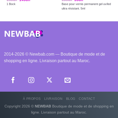
1 Bock
Base pour vernis permanent gel uv/led
ultra résistant. 5ml
2014-2026 © Newbab.com — Boutique de mode et de
shopping en ligne. Livraison partout au Maroc.
À PROPOS
LIVRAISON
BLOG
CONTACT
Copyright 2026 ©
NEWBAB
Boutique de mode et de shopping en
ligne. Livraison partout au Maroc.