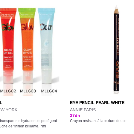
L
EYE PENCIL PEARL WHITE
EW YORK
ANNIE PARIS
37
dh
 transparents hydratent et protègent
Crayon résistant à la texture douce.
che de finition brillante. 7ml