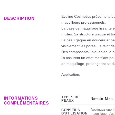
Eveline Cosmetics présente la ba
DESCRIPTION
maquilleurs professionnels.
La base de maquillage lissante 
mixtes. Sa structure unique et tr
La peau gagne en douceur et perm
visiblement les pores. Le teint d
Des composants uniques de la bas
Ils assurent un effet matifiant p
de maquillage, prolongeant sa dur
Application:
TYPES DE
INFORMATIONS
Normale
,
Mixte
PEAUX
COMPLÉMENTAIRES
Appliquez une fi
CONSEILS
D'UTILISATION
maquillage. L'ut