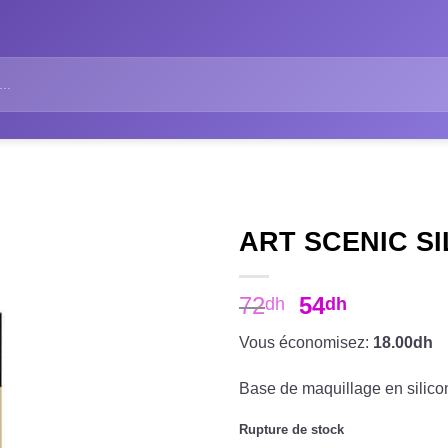
ART SCENIC S
72
54
dh
dh
Vous économisez:
18.00dh
Base de maquillage en silicon
Rupture de stock