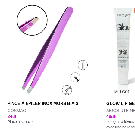
PINCE À ÉPILER INOX MORS BIAIS
GLOW LIP GE
COSMAC
ABSOLUTE N
24
dh
49
dh
Pince à sourcils.
Les gels à lèvres
avec une belle tou