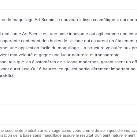
se de maquillage Art Scenic, le nouveau « tissu cosmétique » qui don
et matifiante Art Scenic est une base innovante qui agit comme une co
ansparente contenant des huiles de silicone qui assurent un étalement p
et une application facile du maquillage. La structure veloutée aux pro
evient mat velouté et gagne une lueur naturelle et transparente.
e, tels que les élastomères de silicone modernes, garantissent un effe
ouvant durer jusqu’à 16 heures, ce qui est particulièrement important pou
abilité.
ne couche de produit sur le visage après votre crème de soin quotidienne, avan
ilisation de la base sans maquillage assure le résultat d'un teint naturellemen