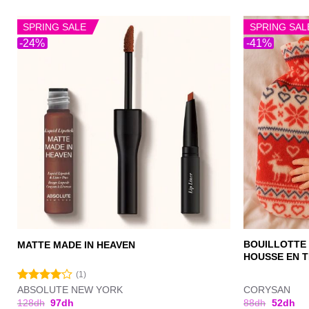
SPRING SALE
SPRING SAL
-24%
-41%
BOUILLOTTE 
MATTE MADE IN HEAVEN
HOUSSE EN 
(1)
ABSOLUTE NEW YORK
CORYSAN
Note
4.00
sur
128
dh
97
dh
88
dh
52
dh