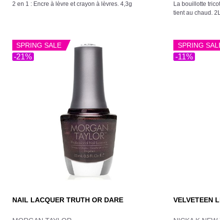
5
2 en 1 : Encre à lèvre et crayon à lèvres. 4,3g
La bouillotte tric
tient au chaud. 2
SPRING SALE
SPRING SAL
-21%
-11%
NAIL LACQUER TRUTH OR DARE
VELVETEEN 