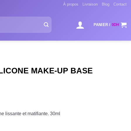
À propos
Livraison
Blog
Contact
PANIER /
0
DH
ILICONE MAKE-UP BASE
e lissante et matifiante. 30ml