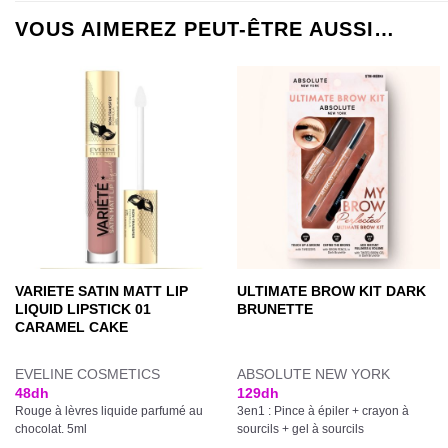
VOUS AIMEREZ PEUT-ÊTRE AUSSI…
VARIETE SATIN MATT LIP
ULTIMATE BROW KIT DARK
LIQUID LIPSTICK 01
BRUNETTE
CARAMEL CAKE
EVELINE COSMETICS
ABSOLUTE NEW YORK
48
dh
129
dh
Rouge à lèvres liquide parfumé au
3en1 : Pince à épiler + crayon à
chocolat. 5ml
sourcils + gel à sourcils