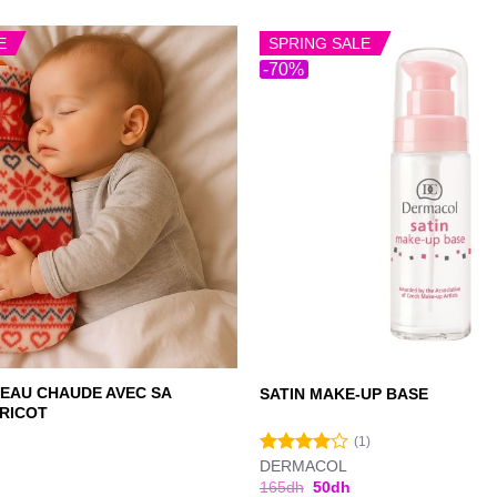
E
SPRING SALE
-70%
EAU CHAUDE AVEC SA
SATIN MAKE-UP BASE
TRICOT
(1)
DERMACOL
Note
4.00
sur
165
dh
50
dh