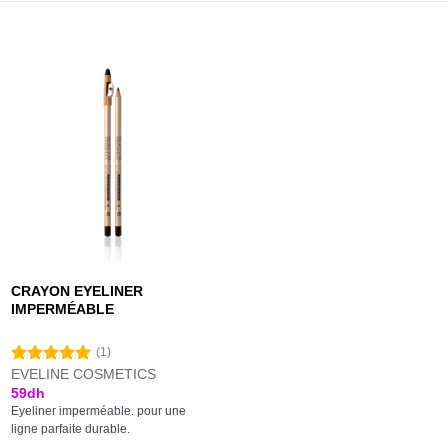
CRAYON EYELINER
IMPERMÉABLE
(1)
EVELINE COSMETICS
Note
5.00
sur 5
59
dh
Eyeliner imperméable. pour une
ligne parfaite durable.