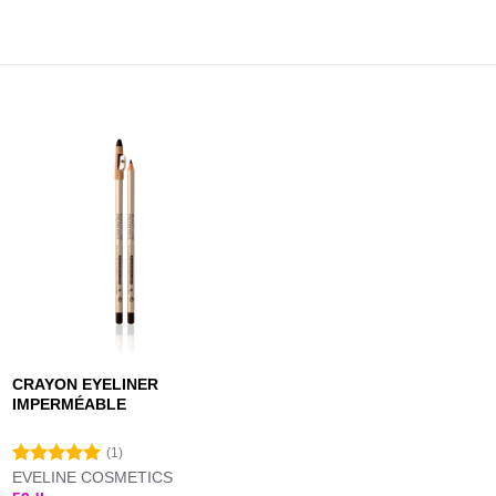
CRAYON EYELINER
IMPERMÉABLE
(1)
EVELINE COSMETICS
Note
5.00
sur 5