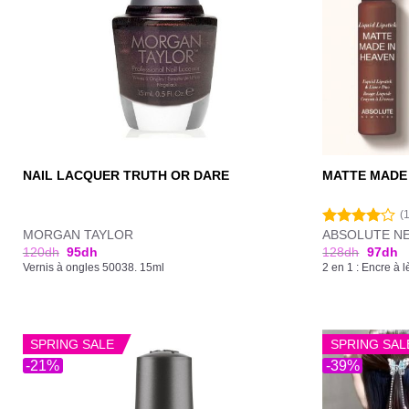
NAIL LACQUER TRUTH OR DARE
MATTE MADE 
(
MORGAN TAYLOR
ABSOLUTE N
Note
4.00
sur
120
dh
95
dh
128
dh
97
dh
5
Vernis à ongles 50038. 15ml
2 en 1 : Encre à l
SPRING SALE
SPRING SAL
-21%
-39%