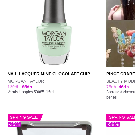
NAIL LACQUER MINT CHOCOLATE CHIP
PINCE CRABE
MORGAN TAYLOR
BEAUTY MOD
120
dh
95
dh
75
dh
46
dh
Vernis à ongles 50085. 15ml
Barrette à cheve
perles
SPRING SALE
SPRING SAL
-25%
-59%