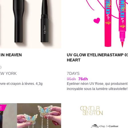
UV GLOW EYELINER&STAMP 0
IN HEAVEN
HEART
1)
EW YORK
7DAYS
95
dh
76
dh
èvre et crayon à lèvres. 4,3g
Eyeliner néon UV Rose, qui produisent u
incroyable sous la lumière ultraviolette!
E