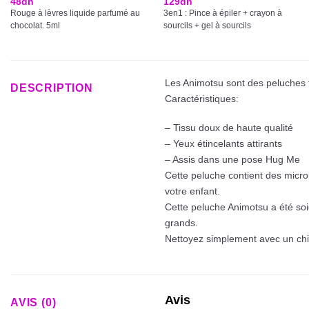
48
dh
129
dh
Rouge à lèvres liquide parfumé au
3en1 : Pince à épiler + crayon à
chocolat. 5ml
sourcils + gel à sourcils
Les Animotsu sont des peluches
DESCRIPTION
Caractéristiques:
– Tissu doux de haute qualité
– Yeux étincelants attirants
– Assis dans une pose Hug Me
Cette peluche contient des microb
votre enfant.
Cette peluche Animotsu a été so
grands.
Nettoyez simplement avec un chif
Avis
AVIS (0)