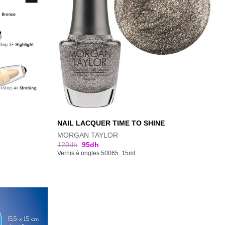
NAIL LACQUER TIME TO SHINE
MORGAN TAYLOR
120
dh
95
dh
Vernis à ongles 50065. 15ml