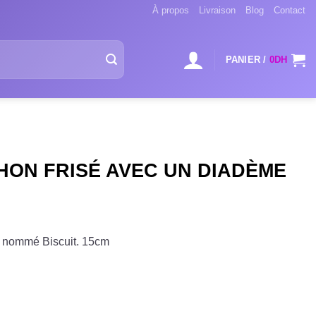
À propos
Livraison
Blog
Contact
PANIER /
0
DH
HON FRISÉ AVEC UN DIADÈME
n nommé Biscuit. 15cm