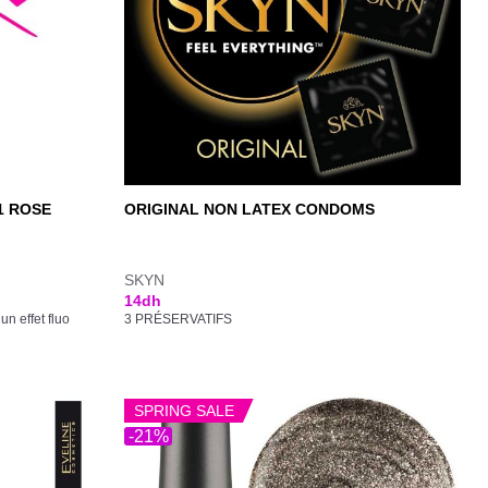
1 ROSE
ORIGINAL NON LATEX CONDOMS
SKYN
14
dh
n effet fluo
3 PRÉSERVATIFS
SPRING SALE
-21%