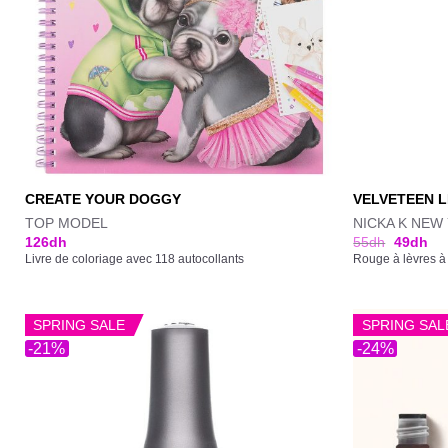
CREATE YOUR DOGGY
VELVETEEN 
TOP MODEL
NICKA K NEW
126
dh
55
dh
49
dh
Livre de coloriage avec 118 autocollants
Rouge à lèvres à 
SPRING SALE
SPRING SAL
-21%
-24%