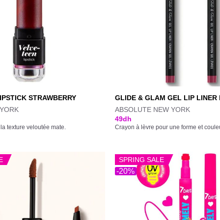
LIPSTICK STRAWBERRY
GLIDE & GLAM GEL LIP LINER
 YORK
ABSOLUTE NEW YORK
49
dh
la texture veloutée mate.
Crayon à lèvre pour une forme et couleu
E
SPRING SALE
-20%