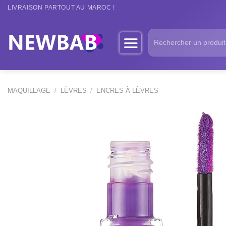
Passer
LIVRAISON PARTOUT AU MAROC !
au
contenu
Recherche
pour :
MAQUILLAGE
/
LÈVRES
/
ENCRES À LÈVRES