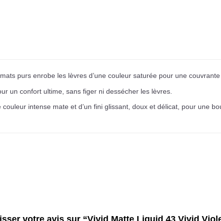
mats purs enrobe les lèvres d’une couleur saturée pour une couvrante 
 un confort ultime, sans figer ni dessécher les lèvres.
e couleur intense mate et d’un fini glissant, doux et délicat, pour une b
isser votre avis sur “Vivid Matte Liquid 43 Vivid Viol