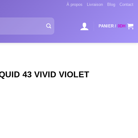
À propos
Livraison
Blog
Contact
PANIER /
0
DH
QUID 43 VIVID VIOLET