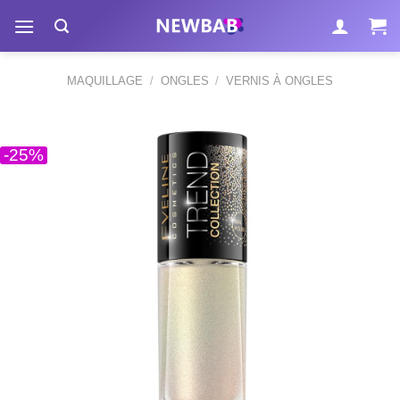
Passer
au
contenu
MAQUILLAGE
/
ONGLES
/
VERNIS À ONGLES
-25%