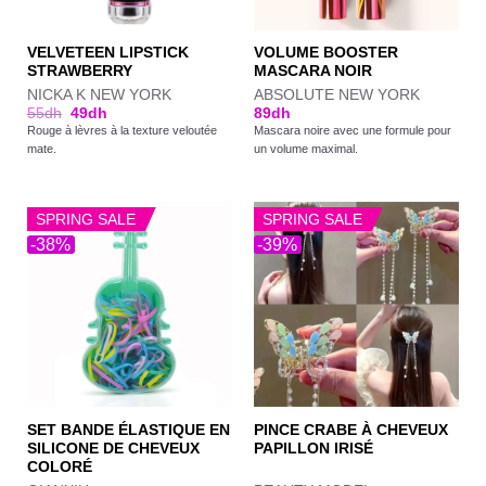
VELVETEEN LIPSTICK
VOLUME BOOSTER
STRAWBERRY
MASCARA NOIR
NICKA K NEW YORK
ABSOLUTE NEW YORK
55
dh
49
dh
89
dh
Rouge à lèvres à la texture veloutée
Mascara noire avec une formule pour
mate.
un volume maximal.
SPRING SALE
SPRING SALE
-38%
-39%
SET BANDE ÉLASTIQUE EN
PINCE CRABE À CHEVEUX
SILICONE DE CHEVEUX
PAPILLON IRISÉ
COLORÉ