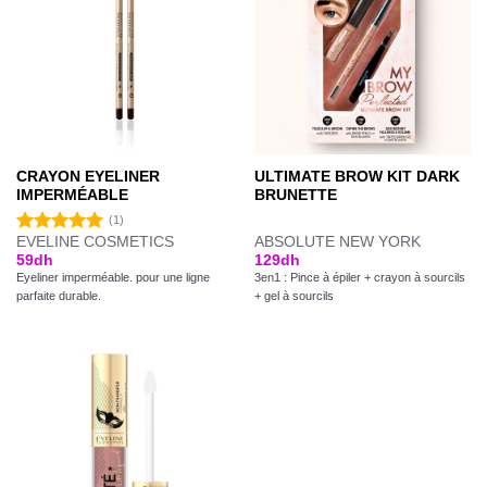
CRAYON EYELINER
ULTIMATE BROW KIT DARK
IMPERMÉABLE
BRUNETTE
(1)
EVELINE COSMETICS
ABSOLUTE NEW YORK
Note
5.00
59
dh
129
dh
sur 5
Eyeliner imperméable. pour une ligne
3en1 : Pince à épiler + crayon à sourcils
parfaite durable.
+ gel à sourcils