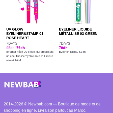
UV GLOW
EYELINER LIQUIDE
EYELINER&STAMP 01
MÉTALLISÉ 03 GREEN
ROSE HEART
7DAYS
7DAYS
95
dh
76
dh
79
dh
Eyeliner néon UV Rose, qui produisent
Eyeliner liquide. 3.3 ml
un effet fluo incroyable sous la lumière
ultraviolette!
2014-2026 © Newbab.com — Boutique de mode et de
shopping en ligne. Livraison partout au Maroc.