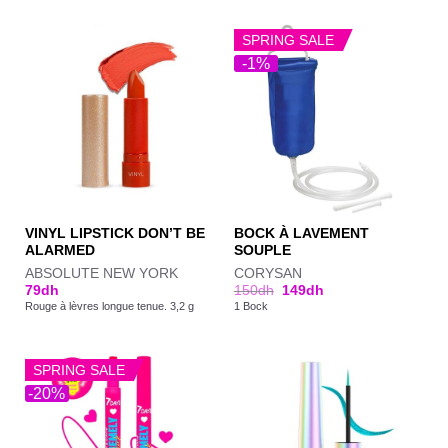
SPRING SALE
-1%
VINYL LIPSTICK DON’T BE
BOCK À LAVEMENT
ALARMED
SOUPLE
ABSOLUTE NEW YORK
CORYSAN
79
dh
150
dh
149
dh
Rouge à lèvres longue tenue. 3,2 g
1 Bock
SPRING SALE
-20%