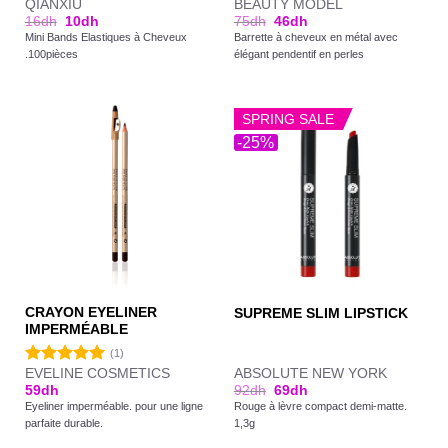
QIANXIU
BEAUTY MODEL
16
dh
10
dh
75
dh
46
dh
Mini Bands Elastiques à Cheveux
Barrette à cheveux en métal avec
.100pièces
élégant pendentif en perles
SPRING SALE
-25%
CRAYON EYELINER
SUPREME SLIM LIPSTICK
IMPERMÉABLE
(1)
EVELINE COSMETICS
ABSOLUTE NEW YORK
Note
5.00
59
dh
92
dh
69
dh
sur 5
Eyeliner imperméable. pour une ligne
Rouge à lèvre compact demi-matte.
parfaite durable.
1,3g