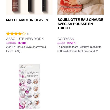
BOUILLOTTE EAU CHAUDE
MATTE MADE IN HEAVEN
AVEC SA HOUSSE EN
TRICOT
(1)
ABSOLUTE NEW YORK
CORYSAN
Note
128
dh
97
dh
88
dh
52
dh
4.00
sur
2 en 1 : Encre à lèvre et crayon à
La bouillotte tricot SumBow réchauffe
5
lèvres. 4,3g
le lit froid et vous tient au chaud. 2L