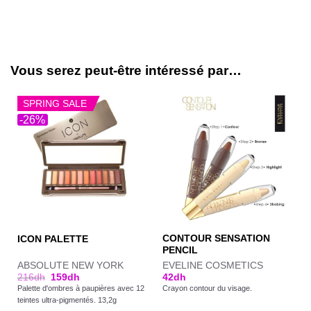
Vous serez peut-être intéressé par…
SPRING SALE
-26%
CONTOUR SENSATION
ICON PALETTE
PENCIL
ABSOLUTE NEW YORK
EVELINE COSMETICS
216
dh
159
dh
42
dh
Palette d'ombres à paupières avec 12
Crayon contour du visage.
teintes ultra-pigmentés. 13,2g