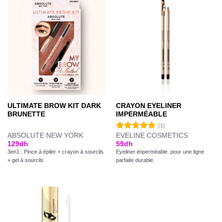
ULTIMATE BROW KIT DARK
CRAYON EYELINER
BRUNETTE
IMPERMÉABLE
(1)
ABSOLUTE NEW YORK
EVELINE COSMETICS
Note
5.00
129
dh
59
dh
sur 5
3en1 : Pince à épiler + crayon à sourcils
Eyeliner imperméable. pour une ligne
+ gel à sourcils
parfaite durable.