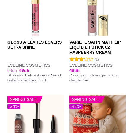
GLOSS À LÈVRES LOVERS
VARIETE SATIN MATT LIP
ULTRA SHINE
LIQUID LIPSTICK 02
RASPBERRY CREAM
(1)
EVELINE COSMETICS
EVELINE COSMETICS
Note
64
dh
49
dh
48
dh
3.00
Gloss avec teints séduisants. Soin et
Rouge à lèvres liquide parfumé au
sur 5
hydratation intensifs. 7,5ml
chocolat. 5ml
SPRING SALE
SPRING SALE
-24%
-41%