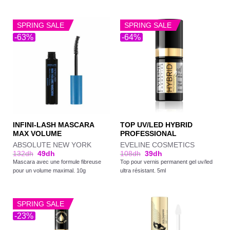
SPRING SALE
SPRING SALE
-63%
-64%
INFINI-LASH MASCARA
TOP UV/LED HYBRID
MAX VOLUME
PROFESSIONAL
ABSOLUTE NEW YORK
EVELINE COSMETICS
132
dh
49
dh
108
dh
39
dh
Mascara avec une formule fibreuse
Top pour vernis permanent gel uv/led
pour un volume maximal. 10g
ultra résistant. 5ml
SPRING SALE
-23%