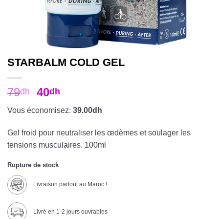
STARBALM COLD GEL
79
40
dh
dh
Vous économisez:
39.00dh
Gel froid pour neutraliser les œdèmes et soulager les
tensions musculaires. 100ml
Rupture de stock
Livraison partout au Maroc !
Livré en 1-2 jours ouvrables