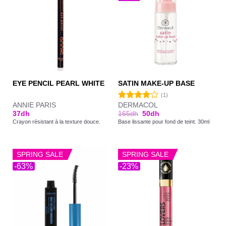
EYE PENCIL PEARL WHITE
SATIN MAKE-UP BASE
(1)
ANNIE PARIS
DERMACOL
Note
37
dh
165
dh
50
dh
4.00
sur
Crayon résistant à la texture douce.
Base lissante pour fond de teint. 30ml
5
SPRING SALE
SPRING SALE
-63%
-23%