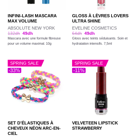
INFINI-LASH MASCARA
GLOSS À LÈVRES LOVERS
MAX VOLUME
ULTRA SHINE
ABSOLUTE NEW YORK
EVELINE COSMETICS
132
dh
49
dh
64
dh
49
dh
Mascara avec une formule fibreuse
Gloss avec teints séduisants. Soin et
pour un volume maximal. 10g
hydratation intensifs. 7,5ml
SPRING SALE
SPRING SALE
-33%
-11%
SET D’ÉLASTIQUES À
VELVETEEN LIPSTICK
CHEVEUX NÉON ARC-EN-
STRAWBERRY
CIEL