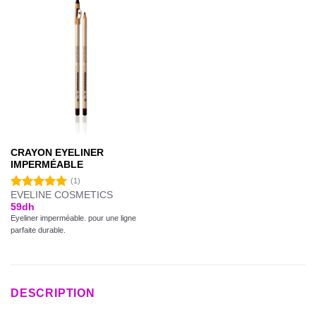
CRAYON EYELINER
IMPERMÉABLE
(1)
EVELINE COSMETICS
Note
5.00
59
dh
sur 5
Eyeliner imperméable. pour une ligne
parfaite durable.
DESCRIPTION