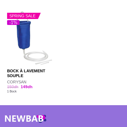
SPRING SALE
-1%
BOCK À LAVEMENT
SOUPLE
CORYSAN
150
dh
149
dh
1 Bock