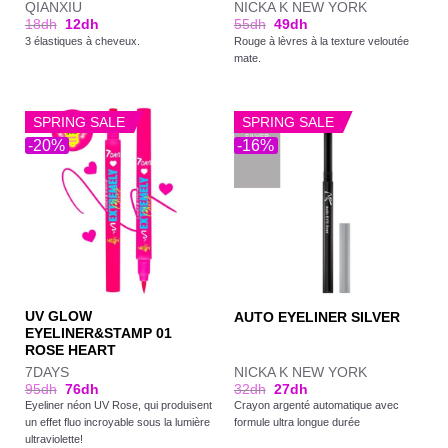
QIANXIU
NICKA K NEW YORK
18
dh
12
dh
55
dh
49
dh
3 élastiques à cheveux.
Rouge à lèvres à la texture veloutée
mate.
SPRING SALE
SPRING SALE
-20%
-16%
UV GLOW
AUTO EYELINER SILVER
EYELINER&STAMP 01
ROSE HEART
7DAYS
NICKA K NEW YORK
95
dh
76
dh
32
dh
27
dh
Eyeliner néon UV Rose, qui produisent
Crayon argenté automatique avec
un effet fluo incroyable sous la lumière
formule ultra longue durée
ultraviolette!