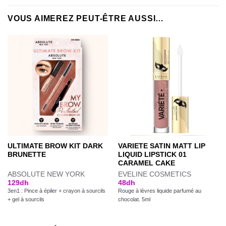
VOUS AIMEREZ PEUT-ÊTRE AUSSI…
ULTIMATE BROW KIT DARK
VARIETE SATIN MATT LIP
BRUNETTE
LIQUID LIPSTICK 01
CARAMEL CAKE
ABSOLUTE NEW YORK
EVELINE COSMETICS
129
dh
48
dh
3en1 : Pince à épiler + crayon à sourcils
Rouge à lèvres liquide parfumé au
+ gel à sourcils
chocolat. 5ml