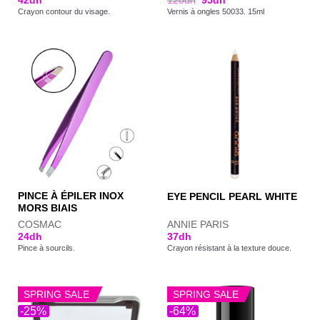
42
dh
120
dh
95
dh
Crayon contour du visage.
Vernis à ongles 50033. 15ml
PINCE À ÉPILER INOX
EYE PENCIL PEARL WHITE
MORS BIAIS
COSMAC
ANNIE PARIS
24
dh
37
dh
Pince à sourcils.
Crayon résistant à la texture douce.
SPRING SALE
SPRING SALE
-25%
-64%