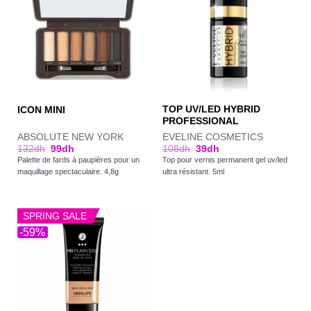
TOP UV/LED HYBRID
ICON MINI
PROFESSIONAL
ABSOLUTE NEW YORK
EVELINE COSMETICS
132
dh
99
dh
108
dh
39
dh
Palette de fards à paupières pour un
Top pour vernis permanent gel uv/led
maquillage spectaculaire. 4,8g
ultra résistant. 5ml
SPRING SALE
-59%