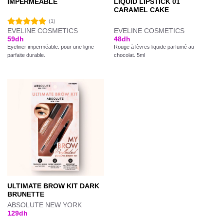
IMPERMÉABLE
LIQUID LIPSTICK 01
CARAMEL CAKE
(1)
EVELINE COSMETICS
EVELINE COSMETICS
Note
5.00
59
dh
48
dh
sur 5
Eyeliner imperméable. pour une ligne
Rouge à lèvres liquide parfumé au
parfaite durable.
chocolat. 5ml
ULTIMATE BROW KIT DARK
BRUNETTE
ABSOLUTE NEW YORK
129
dh