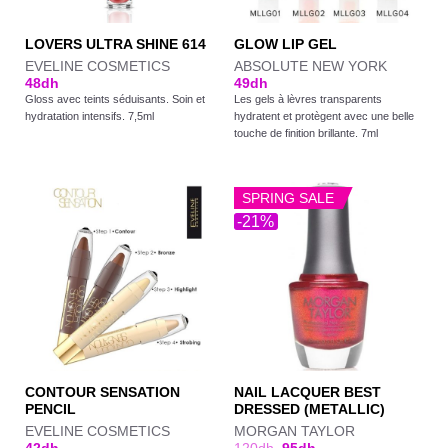
LOVERS ULTRA SHINE 614
GLOW LIP GEL
EVELINE COSMETICS
ABSOLUTE NEW YORK
48
dh
49
dh
Gloss avec teints séduisants. Soin et
Les gels à lèvres transparents
hydratation intensifs. 7,5ml
hydratent et protègent avec une belle
touche de finition brillante. 7ml
SPRING SALE
-21%
CONTOUR SENSATION
NAIL LACQUER BEST
PENCIL
DRESSED (METALLIC)
EVELINE COSMETICS
MORGAN TAYLOR