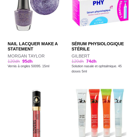
NAIL LACQUER MAKE A
SÉRUM PHYSIOLOGIQUE
STATEMENT
STÉRILE
MORGAN TAYLOR
GILBERT
120
dh
95
dh
120
dh
74
dh
Vernis à ongles 50095. 15ml
Solution nasale et ophtalmique. 45
doses 5ml