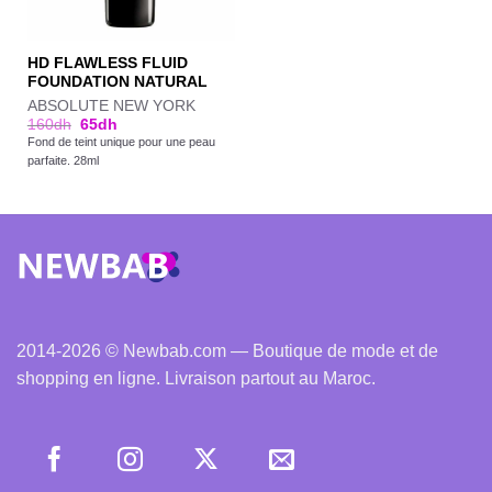
HD FLAWLESS FLUID
FOUNDATION NATURAL
ABSOLUTE NEW YORK
160
dh
65
dh
Fond de teint unique pour une peau
parfaite. 28ml
2014-2026 © Newbab.com — Boutique de mode et de
shopping en ligne. Livraison partout au Maroc.