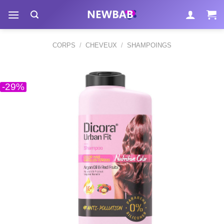
Passer
au
contenu
CORPS
/
CHEVEUX
/
SHAMPOINGS
-29%