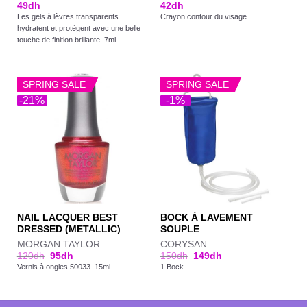
49
dh
42
dh
Les gels à lèvres transparents
Crayon contour du visage.
hydratent et protègent avec une belle
touche de finition brillante. 7ml
SPRING SALE
SPRING SALE
-21%
-1%
NAIL LACQUER BEST
BOCK À LAVEMENT
DRESSED (METALLIC)
SOUPLE
MORGAN TAYLOR
CORYSAN
120
dh
95
dh
150
dh
149
dh
Vernis à ongles 50033. 15ml
1 Bock