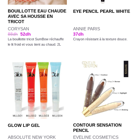
BOUILLOTTE EAU CHAUDE
EYE PENCIL PEARL WHITE
AVEC SA HOUSSE EN
TRICOT
CORYSAN
ANNIE PARIS
88
dh
52
dh
37
dh
La bouillotte tricot SumBow réchauffe
Crayon résistant à la texture douce.
le lit froid et vous tient au chaud. 2L
CONTOUR SENSATION
GLOW LIP GEL
PENCIL
ABSOLUTE NEW YORK
EVELINE COSMETICS