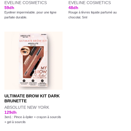
EVELINE COSMETICS
EVELINE COSMETICS
Note
5.00
59
dh
48
dh
sur 5
Eyeliner imperméable. pour une ligne
Rouge à lèvres liquide parfumé au
parfaite durable.
chocolat. 5ml
ULTIMATE BROW KIT DARK
BRUNETTE
ABSOLUTE NEW YORK
129
dh
3en1 : Pince à épiler + crayon à sourcils
+ gel à sourcils