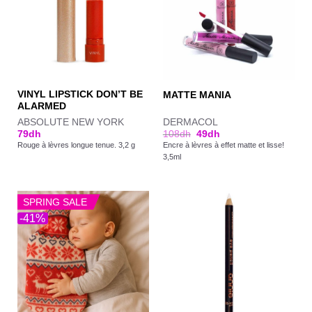
VINYL LIPSTICK DON’T BE
MATTE MANIA
ALARMED
ABSOLUTE NEW YORK
DERMACOL
79
dh
108
dh
49
dh
Rouge à lèvres longue tenue. 3,2 g
Encre à lèvres à effet matte et lisse!
3,5ml
SPRING SALE
-41%