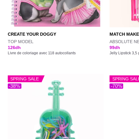
CREATE YOUR DOGGY
MATCH MAKE
TOP MODEL
ABSOLUTE N
126
dh
99
dh
Livre de coloriage avec 118 autocollants
Jelly Lipstick 3,5 
SPRING SALE
SPRING SAL
-38%
-70%