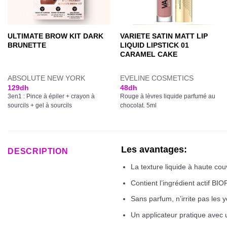
ULTIMATE BROW KIT DARK
VARIETE SATIN MATT LIP
BRUNETTE
LIQUID LIPSTICK 01
CARAMEL CAKE
ABSOLUTE NEW YORK
EVELINE COSMETICS
129
dh
48
dh
3en1 : Pince à épiler + crayon à
Rouge à lèvres liquide parfumé au
sourcils + gel à sourcils
chocolat. 5ml
Les avantages:
DESCRIPTION
La texture liquide à haute co
Contient l’ingrédient actif B
Sans parfum, n’irrite pas les 
Un applicateur pratique avec