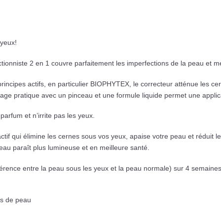
 yeux!
ectionniste 2 en 1 couvre parfaitement les imperfections de la peau et 
incipes actifs, en particulier BIOPHYTEX, le correcteur atténue les cer
age pratique avec un pinceau et une formule liquide permet une applicat
parfum et n’irrite pas les yeux.
f qui élimine les cernes sous vos yeux, apaise votre peau et réduit les 
peau paraît plus lumineuse et en meilleure santé.
férence entre la peau sous les yeux et la peau normale) sur 4 semaines (s
es de peau