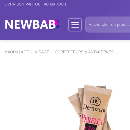
Passer
LIVRAISON PARTOUT AU MAROC !
au
contenu
Recherche
pour :
MAQUILLAGE
/
VISAGE
/
CORRECTEURS & ANTI-CERNES