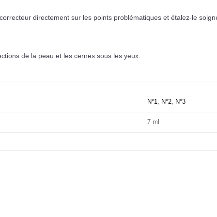
 correcteur directement sur les points problématiques et étalez-le soig
ections de la peau et les cernes sous les yeux.
N°1
,
N°2
,
N°3
7 ml