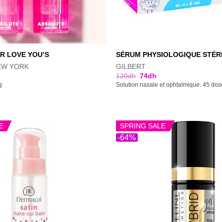
R LOVE YOU’S
SÉRUM PHYSIOLOGIQUE STÉR
EW YORK
GILBERT
120
dh
74
dh
g
Solution nasale et ophtalmique. 45 dos
E
SPRING SALE
-64%