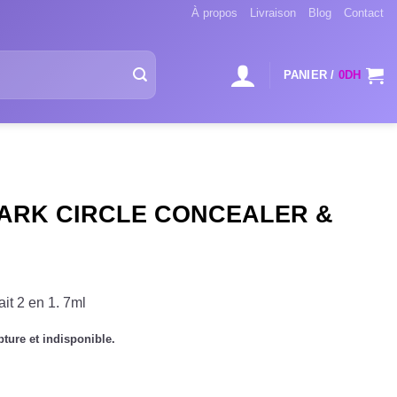
À propos
Livraison
Blog
Contact
PANIER /
0
DH
ARK CIRCLE CONCEALER &
it 2 en 1. 7ml
pture et indisponible.