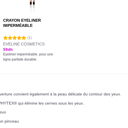
CRAYON EYELINER
IMPERMÉABLE
(1)
EVELINE COSMETICS
Note
5.00
sur 5
59
dh
Eyeliner imperméable. pour une
ligne parfaite durable.
uverture convient également à la peau délicate du contour des yeux.
IOPHYTEX® qui élimine les cernes sous les yeux.
yeux
 un pinceau