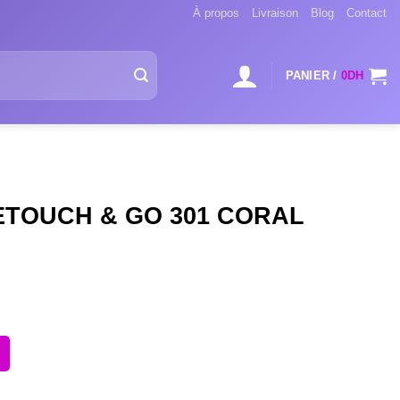
À propos
Livraison
Blog
Contact
PANIER /
0
DH
ETOUCH & GO 301 CORAL