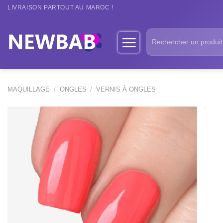
Passer
LIVRAISON PARTOUT AU MAROC !
au
contenu
Recherche
pour :
MAQUILLAGE
/
ONGLES
/
VERNIS À ONGLES