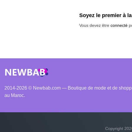
Soyez le premier à
Vous devez être
connecté
po
2014-2026 © Newbab.com — Boutique de mode et de shopping
au Maroc.
Copyright 20