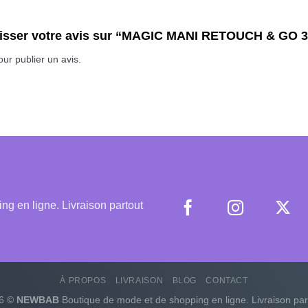
 laisser votre avis sur “MAGIC MANI RETOUCH & GO
ur publier un avis.
 en ligne. Livraison partout
À PROPOS
LIVRAISON
BLOG
CONTACT
26 ©
NEWBAB
Boutique de mode et de shopping en ligne. Livraison par