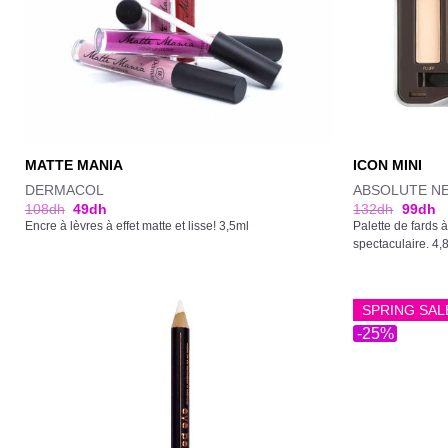
MATTE MANIA
ICON MINI
DERMACOL
ABSOLUTE N
108
dh
49
dh
132
dh
99
dh
Encre à lèvres à effet matte et lisse! 3,5ml
Palette de fards
spectaculaire. 4,
SPRING SAL
-25%