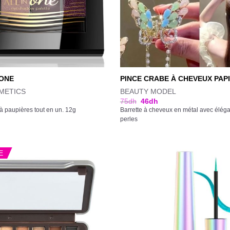
 ONE
PINCE CRABE À CHEVEUX PAPI
METICS
BEAUTY MODEL
75
dh
46
dh
à paupières tout en un. 12g
Barrette à cheveux en métal avec éléga
perles
E