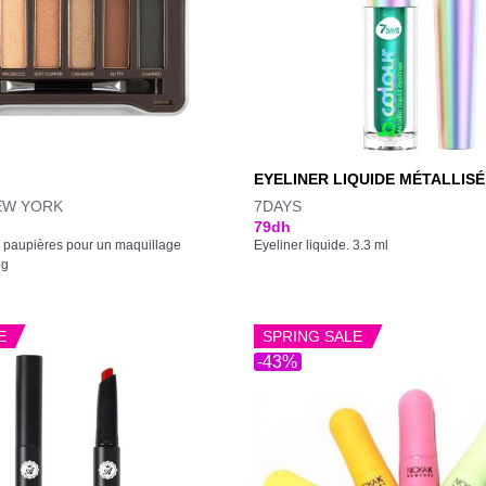
EYELINER LIQUIDE MÉTALLISÉ
EW YORK
7DAYS
79
dh
 à paupières pour un maquillage
Eyeliner liquide. 3.3 ml
8g
E
SPRING SALE
-43%