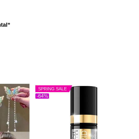
ntal”
SPRING SALE
-64%