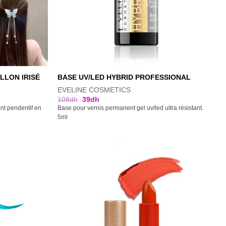
LLON IRISÉ
BASE UV/LED HYBRID PROFESSIONAL
EVELINE COSMETICS
108
dh
39
dh
nt pendentif en
Base pour vernis permanent gel uv/led ultra résistant.
5ml