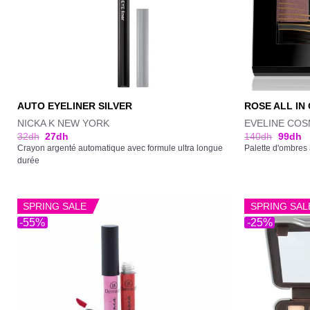
AUTO EYELINER SILVER
ROSE ALL IN
NICKA K NEW YORK
EVELINE COS
32
dh
27
dh
140
dh
99
dh
Crayon argenté automatique avec formule ultra longue
Palette d'ombres 
durée
SPRING SALE
SPRING SAL
-55%
-25%