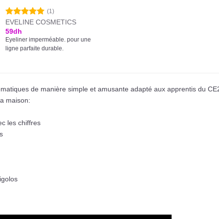
(1)
EVELINE COSMETICS
Note
5.00
sur 5
59
dh
Eyeliner imperméable. pour une
ligne parfaite durable.
ématiques de manière simple et amusante adapté aux apprentis du C
la maison:
c les chiffres
s
igolos