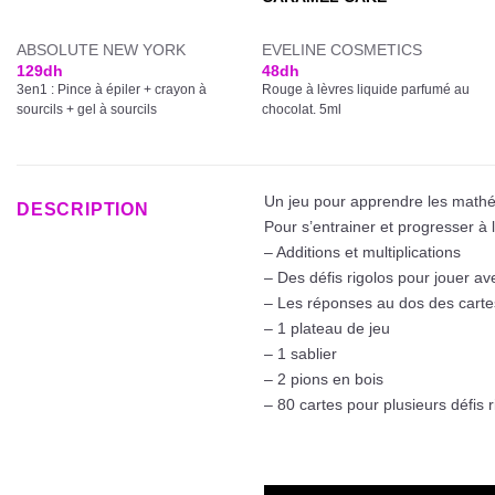
ABSOLUTE NEW YORK
EVELINE COSMETICS
129
dh
48
dh
3en1 : Pince à épiler + crayon à
Rouge à lèvres liquide parfumé au
sourcils + gel à sourcils
chocolat. 5ml
Un jeu pour apprendre les math
DESCRIPTION
Pour s’entrainer et progresser à 
– Additions et multiplications
– Des défis rigolos pour jouer ave
– Les réponses au dos des carte
– 1 plateau de jeu
– 1 sablier
– 2 pions en bois
– 80 cartes pour plusieurs défis r