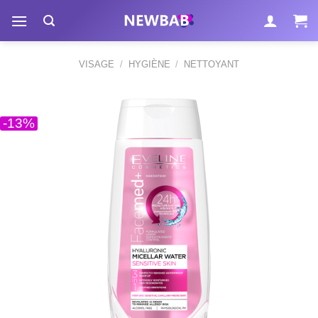
Passer
au
contenu
VISAGE
/
HYGIÈNE
/
NETTOYANT
-13%