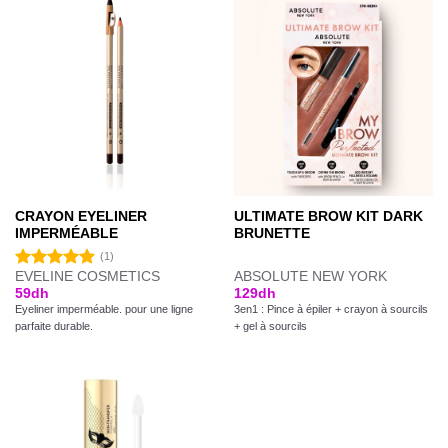
CRAYON EYELINER
ULTIMATE BROW KIT DARK
IMPERMÉABLE
BRUNETTE
(1)
EVELINE COSMETICS
ABSOLUTE NEW YORK
Note
5.00
59
dh
129
dh
sur 5
Eyeliner imperméable. pour une ligne
3en1 : Pince à épiler + crayon à sourcils
parfaite durable.
+ gel à sourcils