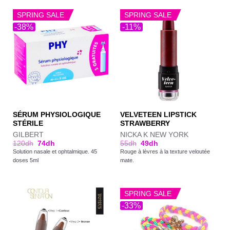
SPRING SALE
SPRING SALE
-38%
-11%
SÉRUM PHYSIOLOGIQUE
VELVETEEN LIPSTICK
STÉRILE
STRAWBERRY
GILBERT
NICKA K NEW YORK
120
dh
74
dh
55
dh
49
dh
Solution nasale et ophtalmique. 45
Rouge à lèvres à la texture veloutée
doses 5ml
mate.
SPRING SALE
-33%