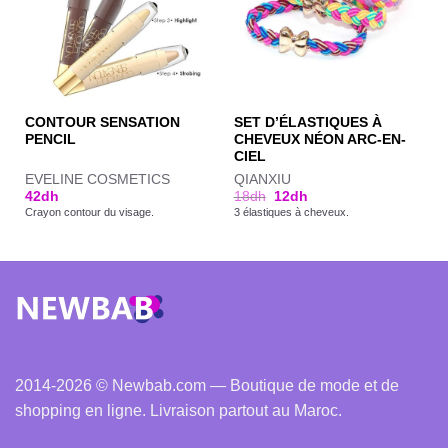
CONTOUR SENSATION
SET D’ÉLASTIQUES À
PENCIL
CHEVEUX NÉON ARC-EN-
CIEL
EVELINE COSMETICS
QIANXIU
42
dh
18
dh
12
dh
Crayon contour du visage.
3 élastiques à cheveux.
2014-2026 © Newbab.com — Boutique de mode et de
shopping en ligne. Livraison partout au Maroc.