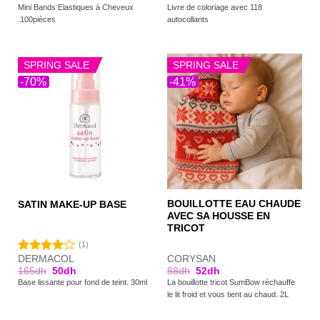
Mini Bands Elastiques à Cheveux
Livre de coloriage avec 118
.100pièces
autocollants
SPRING SALE
SPRING SALE
-70%
-41%
BOUILLOTTE EAU CHAUDE
SATIN MAKE-UP BASE
AVEC SA HOUSSE EN
TRICOT
(1)
DERMACOL
CORYSAN
Note
165
dh
50
dh
88
dh
52
dh
4.00
sur
Base lissante pour fond de teint. 30ml
La bouillotte tricot SumBow réchauffe
5
le lit froid et vous tient au chaud. 2L