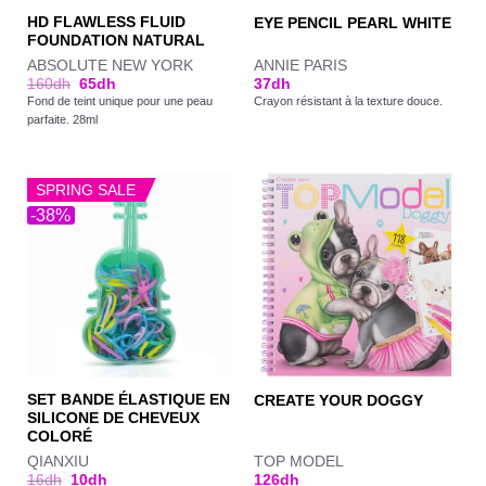
HD FLAWLESS FLUID
EYE PENCIL PEARL WHITE
FOUNDATION NATURAL
ABSOLUTE NEW YORK
ANNIE PARIS
160
dh
65
dh
37
dh
Fond de teint unique pour une peau
Crayon résistant à la texture douce.
parfaite. 28ml
SPRING SALE
-38%
SET BANDE ÉLASTIQUE EN
CREATE YOUR DOGGY
SILICONE DE CHEVEUX
COLORÉ
QIANXIU
TOP MODEL
16
dh
10
dh
126
dh