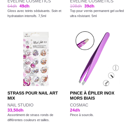
EVELINE COSMETICS
EVELINE COSMETICS
64
dh
49
dh
108
dh
39
dh
Gloss avec teints séduisants. Soin et
Top pour vernis permanent gel uv/led
hydratation intensifs. 7,5ml
ultra résistant. 5ml
STRASS POUR NAIL ART
PINCE À ÉPILER INOX
MIX
MORS BIAIS
NAIL STUDIO
COSMAC
33,50
dh
24
dh
Assortiment de strass ronds de
Pince à sourcils.
différentes couleurs et tailles.