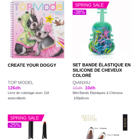
SPRING SALE
-38%
SET BANDE ÉLASTIQUE EN
CREATE YOUR DOGGY
SILICONE DE CHEVEUX
COLORÉ
TOP MODEL
QIANXIU
126
dh
16
dh
10
dh
Livre de coloriage avec 118
Mini Bands Elastiques à Cheveux
autocollants
.100pièces
SPRING SALE
-25%