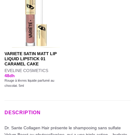
VARIETE SATIN MATT LIP
LIQUID LIPSTICK 01
CARAMEL CAKE
EVELINE COSMETICS
48
dh
Rouge à lèvres liquide parfumé au
chocolat. 5ml
DESCRIPTION
Dr. Sante Collagen Hair présente le shampooing sans sulfate
Volum Boost au phytocollagène, qui a une triple action – hydrate