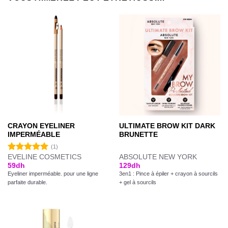
CRAYON EYELINER
ULTIMATE BROW KIT DARK
IMPERMÉABLE
BRUNETTE
(1)
EVELINE COSMETICS
ABSOLUTE NEW YORK
Note
5.00
59
dh
129
dh
sur 5
Eyeliner imperméable. pour une ligne
3en1 : Pince à épiler + crayon à sourcils
parfaite durable.
+ gel à sourcils