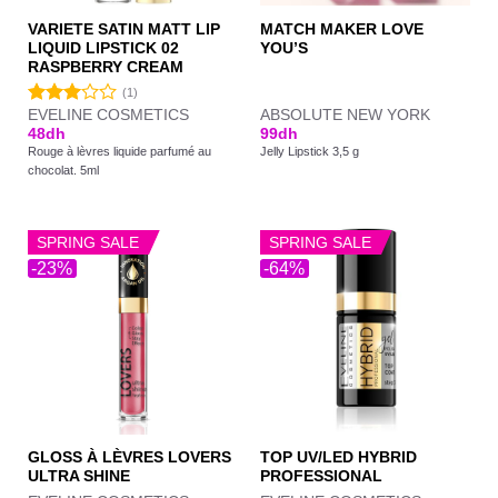
VARIETE SATIN MATT LIP
MATCH MAKER LOVE
LIQUID LIPSTICK 02
YOU’S
RASPBERRY CREAM
(1)
EVELINE COSMETICS
ABSOLUTE NEW YORK
Note
48
dh
99
dh
3.00
Rouge à lèvres liquide parfumé au
Jelly Lipstick 3,5 g
sur 5
chocolat. 5ml
SPRING SALE
SPRING SALE
-23%
-64%
GLOSS À LÈVRES LOVERS
TOP UV/LED HYBRID
ULTRA SHINE
PROFESSIONAL