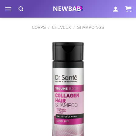
Passer
au
contenu
CORPS
/
CHEVEUX
/
SHAMPOINGS