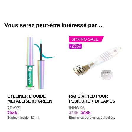
Vous serez peut-être intéressé par…
SPRING SALE
-23%
EYELINER LIQUIDE
RÂPE À PIED POUR
MÉTALLISÉ 03 GREEN
PÉDICURE + 10 LAMES
7DAYS
INNOXA
79
dh
47
dh
36
dh
Eyeliner liquide. 3.3 ml
Élimine les cors et les callosités.