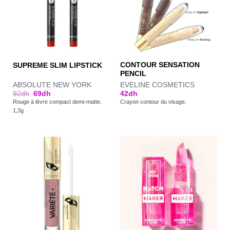
CONTOUR SENSATION
SUPREME SLIM LIPSTICK
PENCIL
ABSOLUTE NEW YORK
EVELINE COSMETICS
92
dh
69
dh
42
dh
Rouge à lèvre compact demi-matte.
Crayon contour du visage.
1,3g