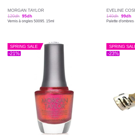
MORGAN TAYLOR
EVELINE COS
120
dh
95
dh
140
dh
99
dh
Vernis à ongles 50095. 15ml
Palette d'ombres 
SPRING SALE
SPRING SAL
-21%
-23%