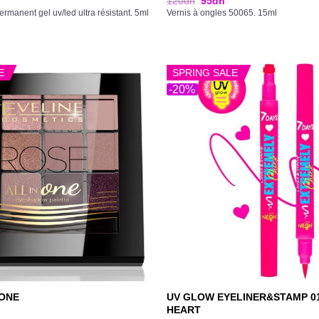
120
dh
95
dh
ermanent gel uv/led ultra résistant. 5ml
Vernis à ongles 50065. 15ml
E
SPRING SALE
-20%
UV GLOW EYELINER&STAMP 0
 ONE
HEART