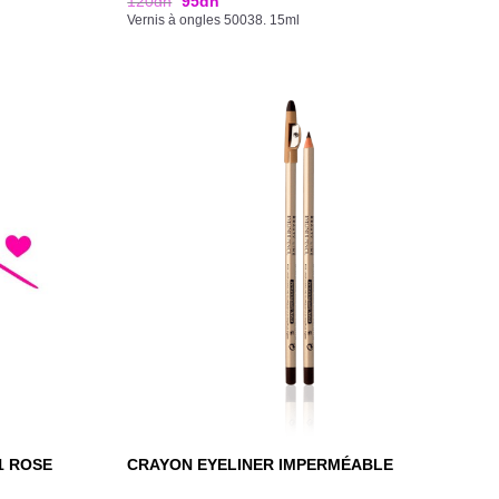
120
dh
95
dh
Vernis à ongles 50038. 15ml
1 ROSE
CRAYON EYELINER IMPERMÉABLE