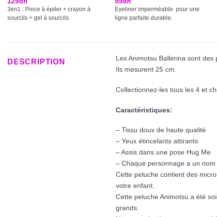
129
dh
59
dh
3en1 : Pince à épiler + crayon à
Eyeliner imperméable. pour une
sourcils + gel à sourcils
ligne parfaite durable.
Les Animotsu Ballerina sont des p
DESCRIPTION
Ils mesurent 25 cm.
Collectionnez-les tous les 4 et c
Caractéristiques:
– Tissu doux de haute qualité
– Yeux étincelants attirants
– Assis dans une pose Hug Me
– Chaque personnage a un nom 
Cette peluche contient des microb
votre enfant.
Cette peluche Animotsu a été so
grands.