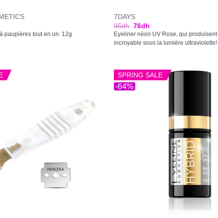
METICS
7DAYS
95
dh
76
dh
à paupières tout en un. 12g
Eyeliner néon UV Rose, qui produisent u
incroyable sous la lumière ultraviolette!
E
SPRING SALE
-64%