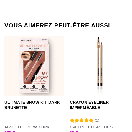
VOUS AIMEREZ PEUT-ÊTRE AUSSI…
ULTIMATE BROW KIT DARK
CRAYON EYELINER
BRUNETTE
IMPERMÉABLE
(1)
ABSOLUTE NEW YORK
EVELINE COSMETICS
Note
5.00
sur 5