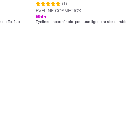
(1)
EVELINE COSMETICS
Note
5.00
sur 5
59
dh
n effet fluo
Eyeliner imperméable. pour une ligne parfaite durable.