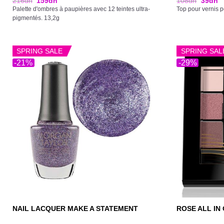
216
dh
159
dh
108
dh
39
dh
Palette d'ombres à paupières avec 12 teintes ultra-
Top pour vernis p
pigmentés. 13,2g
SPRING SALE
SPRING SAL
-21%
-29%
NAIL LACQUER MAKE A STATEMENT
ROSE ALL IN