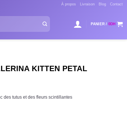
À propos
Livraison
Blog
Contact
PANIER /
0
DH
LERINA KITTEN PETAL
des tutus et des fleurs scintillantes