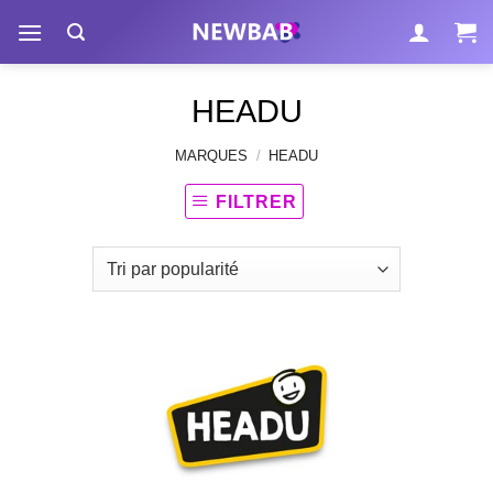
Passer
au
contenu
HEADU
MARQUES
/
HEADU
FILTRER