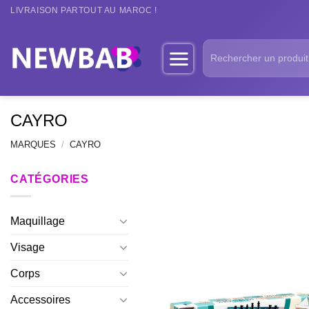
Passer
LIVRAISON PARTOUT AU MAROC !
au
contenu
Recherche
pour :
CAYRO
MARQUES
/
CAYRO
CATÉGORIES
Maquillage
Visage
Corps
Accessoires