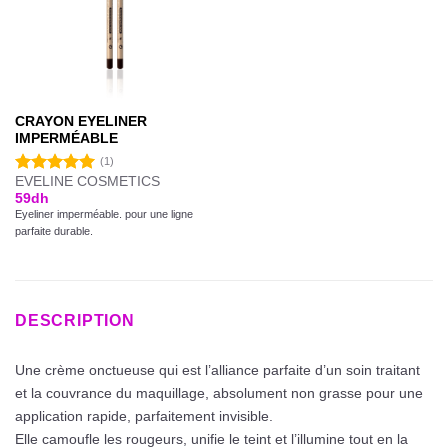
CRAYON EYELINER
IMPERMÉABLE
(1)
EVELINE COSMETICS
Note
5.00
59
dh
sur 5
Eyeliner imperméable. pour une ligne
parfaite durable.
DESCRIPTION
Une crème onctueuse qui est l’alliance parfaite d’un soin traitant
et la couvrance du maquillage, absolument non grasse pour une
application rapide, parfaitement invisible.
Elle camoufle les rougeurs, unifie le teint et l’illumine tout en la