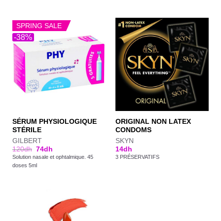
SPRING SALE
-38%
SÉRUM PHYSIOLOGIQUE
ORIGINAL NON LATEX
STÉRILE
CONDOMS
GILBERT
SKYN
120
dh
74
dh
14
dh
Solution nasale et ophtalmique. 45
3 PRÉSERVATIFS
doses 5ml