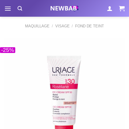
Passer
au
contenu
MAQUILLAGE
/
VISAGE
/
FOND DE TEINT
-25%