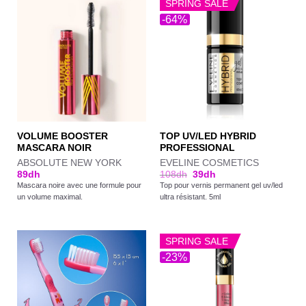
SPRING SALE
-64%
VOLUME BOOSTER
TOP UV/LED HYBRID
MASCARA NOIR
PROFESSIONAL
ABSOLUTE NEW YORK
EVELINE COSMETICS
89
dh
108
dh
39
dh
Mascara noire avec une formule pour
Top pour vernis permanent gel uv/led
un volume maximal.
ultra résistant. 5ml
SPRING SALE
-23%