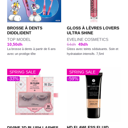
BROSSE À DENTS
GLOSS À LÈVRES LOVERS
DIDDLIDENT
ULTRA SHINE
TOP MODEL
EVELINE COSMETICS
10,50
dh
64
dh
49
dh
La brosse à dents à partir de 6 ans
Gloss avec teints séduisants. Soin et
avec un protège tête
hydratation intensifs. 7,5ml
SPRING SALE
SPRING SALE
-33%
-59%
HD FLAWLESS FLUID
DIVINE 3D PLUSH LASHES