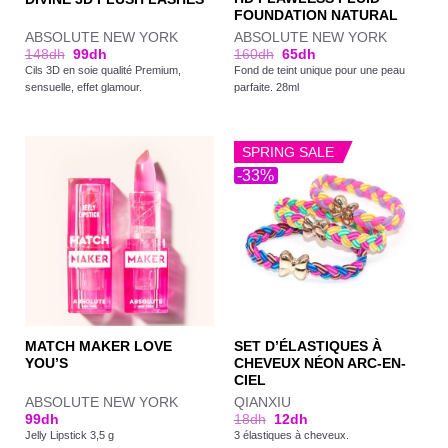
FOUNDATION NATURAL
ABSOLUTE NEW YORK
ABSOLUTE NEW YORK
148
dh
99
dh
160
dh
65
dh
Cils 3D en soie qualité Premium,
Fond de teint unique pour une peau
sensuelle, effet glamour.
parfaite. 28ml
SPRING SALE
-33%
MATCH MAKER LOVE
SET D’ÉLASTIQUES À
YOU’S
CHEVEUX NÉON ARC-EN-
CIEL
ABSOLUTE NEW YORK
QIANXIU
99
dh
18
dh
12
dh
Jelly Lipstick 3,5 g
3 élastiques à cheveux.