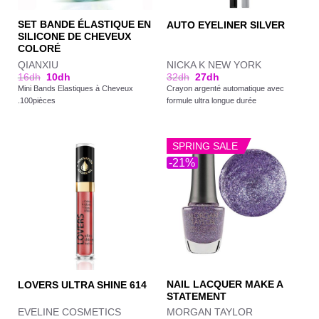
SET BANDE ÉLASTIQUE EN
AUTO EYELINER SILVER
SILICONE DE CHEVEUX
COLORÉ
QIANXIU
NICKA K NEW YORK
16
dh
10
dh
32
dh
27
dh
Mini Bands Elastiques à Cheveux
Crayon argenté automatique avec
.100pièces
formule ultra longue durée
SPRING SALE
-21%
NAIL LACQUER MAKE A
LOVERS ULTRA SHINE 614
STATEMENT
EVELINE COSMETICS
MORGAN TAYLOR