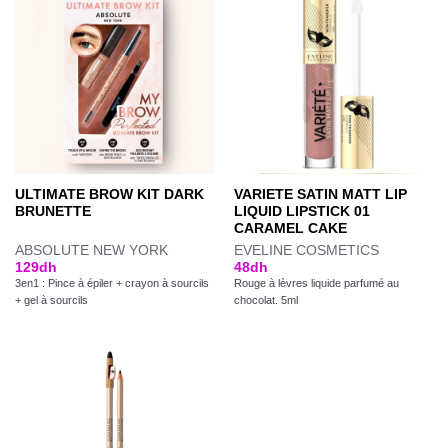
ULTIMATE BROW KIT DARK
VARIETE SATIN MATT LIP
BRUNETTE
LIQUID LIPSTICK 01
CARAMEL CAKE
ABSOLUTE NEW YORK
EVELINE COSMETICS
129
dh
48
dh
3en1 : Pince à épiler + crayon à sourcils
Rouge à lèvres liquide parfumé au
+ gel à sourcils
chocolat. 5ml